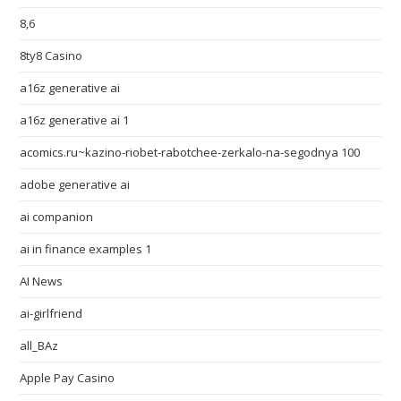
8,6
8ty8 Casino
a16z generative ai
a16z generative ai 1
acomics.ru~kazino-riobet-rabotchee-zerkalo-na-segodnya 100
adobe generative ai
ai companion
ai in finance examples 1
AI News
ai-girlfriend
all_BAz
Apple Pay Casino