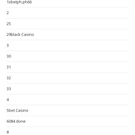
1xbetph.ph66
2
25
29black Casino
3
30
31
32
33
4
5bet Casino
6084 done
8