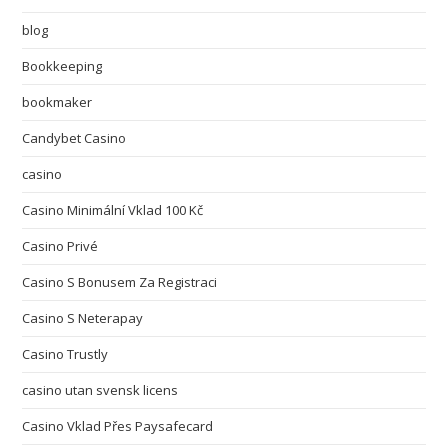
blog
Bookkeeping
bookmaker
Candybet Casino
casino
Casino Minimální Vklad 100 Kč
Casino Privé
Casino S Bonusem Za Registraci
Casino S Neterapay
Casino Trustly
casino utan svensk licens
Casino Vklad Přes Paysafecard