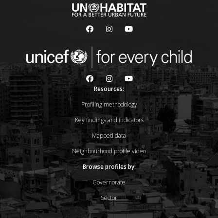
Resources:
Profiling methodology
Key findings and indicators
Mapped data
Neighbourhood profile video
Browse profiles by:
Governorate
Sector