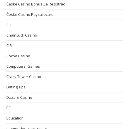
České Casino Bonus Za Registraci
České Casino Paysafecard
CH
ChainLuck Casino
CIB
Cocoa Casino
Computers, Games
Crazy Tower Сasino
Dating Tips
Dazard Casino
EC
Education
elemporiodelvw.com.ar