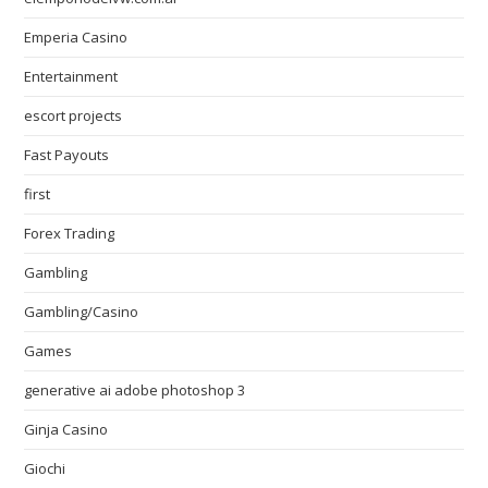
Emperia Casino
Entertainment
escort projects
Fast Payouts
first
Forex Trading
Gambling
Gambling/Casino
Games
generative ai adobe photoshop 3
Ginja Casino
Giochi