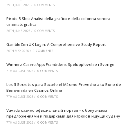
29TH JUNE 2026
/
0 COMMENTS
Pirots 5 Slot: Analisi della grafica e della colonna sonora
cinematografica
26TH JUNE 2026
/
0 COMMENTS
GambleZen UK Login: A Comprehensive Study Report
20TH MAY 2026
/
0 COMMENTS
Winnerz Casino App: Framtidens Spelupplevelse i Sverige
7TH AUGUST 2026
/
0 COMMENTS
Los 5 Secretos para Sacarle el Máximo Provecho a tu Bono de
Bienvenida en Casinos Online
7TH AUGUST 2026
/
0 COMMENTS
Vavada казино официальный портал – с бонусными
предложениями и подарками для игроков ищущих удачу
7TH AUGUST 2026
/
0 COMMENTS