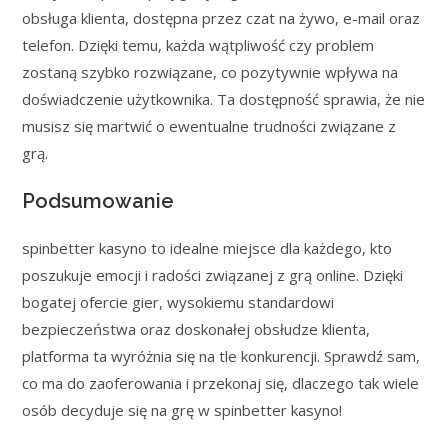
obsługa klienta, dostępna przez czat na żywo, e-mail oraz
telefon. Dzięki temu, każda wątpliwość czy problem
zostaną szybko rozwiązane, co pozytywnie wpływa na
doświadczenie użytkownika. Ta dostępność sprawia, że nie
musisz się martwić o ewentualne trudności związane z
grą.
Podsumowanie
spinbetter kasyno to idealne miejsce dla każdego, kto
poszukuje emocji i radości związanej z grą online. Dzięki
bogatej ofercie gier, wysokiemu standardowi
bezpieczeństwa oraz doskonałej obsłudze klienta,
platforma ta wyróżnia się na tle konkurencji. Sprawdź sam,
co ma do zaoferowania i przekonaj się, dlaczego tak wiele
osób decyduje się na grę w spinbetter kasyno!