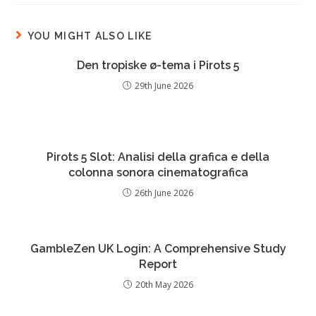
YOU MIGHT ALSO LIKE
Den tropiske ø-tema i Pirots 5
29th June 2026
Pirots 5 Slot: Analisi della grafica e della
colonna sonora cinematografica
26th June 2026
GambleZen UK Login: A Comprehensive Study
Report
20th May 2026