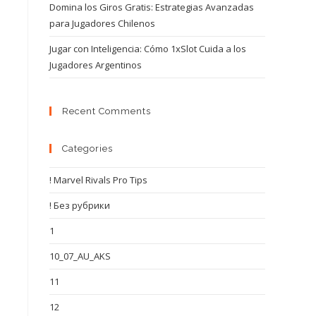
Domina los Giros Gratis: Estrategias Avanzadas
para Jugadores Chilenos
Jugar con Inteligencia: Cómo 1xSlot Cuida a los
Jugadores Argentinos
Recent Comments
Categories
! Marvel Rivals Pro Tips
! Без рубрики
1
10_07_AU_AKS
11
12