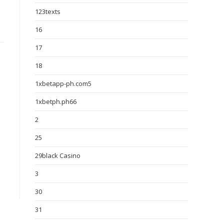
123texts
16
17
18
1xbetapp-ph.com5
1xbetph.ph66
2
25
29black Casino
3
30
31