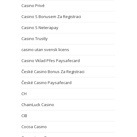
Casino Privé
Casino S Bonusem Za Registraci
Casino S Neterapay
Casino Trustly
casino utan svensk licens
Casino Vklad Přes Paysafecard
České Casino Bonus Za Registraci
České Casino Paysafecard
CH
ChainLuck Casino
CIB
Cocoa Casino