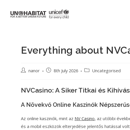
Everything about NVC
nanor
8th July 2026
Uncategorised
NVCasino: A Siker Titkai és Kihívá
A Növekvő Online Kaszinók Népszerű
Az online kaszinók, mint az
NV Casino
, az utóbbi évekb
és a mobil eszközök elterjedése jelentős hatással vol