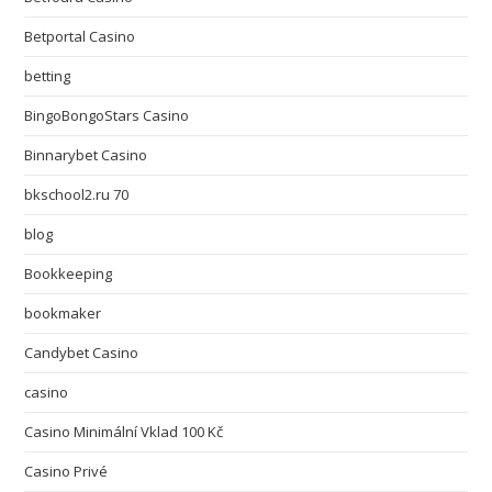
Betportal Casino
betting
BingoBongoStars Casino
Binnarybet Casino
bkschool2.ru 70
blog
Bookkeeping
bookmaker
Candybet Casino
casino
Casino Minimální Vklad 100 Kč
Casino Privé