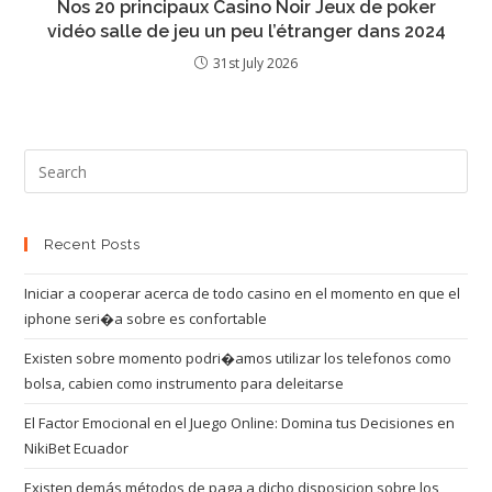
Nos 20 principaux Casino Noir Jeux de poker
vidéo salle de jeu un peu l’étranger dans 2024
31st July 2026
Recent Posts
Iniciar a cooperar acerca de todo casino en el momento en que el
iphone seri�a sobre es confortable
Existen sobre momento podri�amos utilizar los telefonos como
bolsa, cabien como instrumento para deleitarse
El Factor Emocional en el Juego Online: Domina tus Decisiones en
NikiBet Ecuador
Existen demás métodos de paga a dicho disposicion sobre los