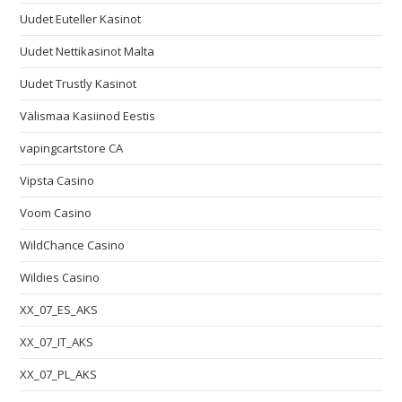
Uudet Euteller Kasinot
Uudet Nettikasinot Malta
Uudet Trustly Kasinot
Välismaa Kasiinod Eestis
vapingcartstore CA
Vipsta Casino
Voom Casino
WildChance Casino
Wildies Casino
XX_07_ES_AKS
XX_07_IT_AKS
XX_07_PL_AKS