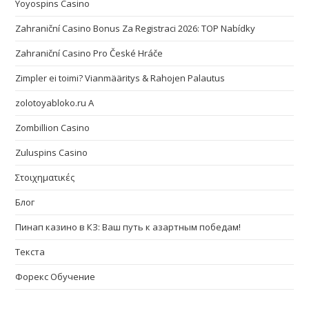
Yoyospins Casino
Zahraniční Casino Bonus Za Registraci 2026: TOP Nabídky
Zahraniční Casino Pro České Hráče
Zimpler ei toimi? Vianmääritys & Rahojen Palautus
zolotoyabloko.ru A
Zombillion Casino
Zuluspins Casino
Στοιχηματικές
Блог
Пинап казино в КЗ: Ваш путь к азартным победам!
Текста
Форекс Обучение