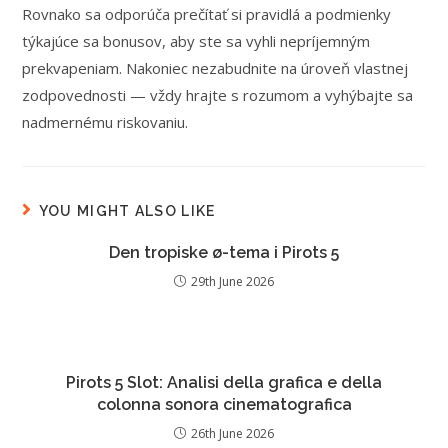
Rovnako sa odporúča prečítať si pravidlá a podmienky
týkajúce sa bonusov, aby ste sa vyhli nepríjemným
prekvapeniam. Nakoniec nezabudnite na úroveň vlastnej
zodpovednosti — vždy hrajte s rozumom a vyhýbajte sa
nadmernému riskovaniu.
YOU MIGHT ALSO LIKE
Den tropiske ø-tema i Pirots 5
29th June 2026
Pirots 5 Slot: Analisi della grafica e della
colonna sonora cinematografica
26th June 2026