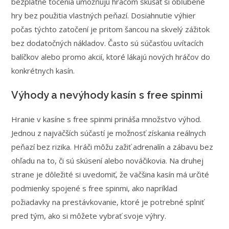
bezplatné točenia umožňujú hráčom skúšať si obľúbené
hry bez použitia vlastných peňazí. Dosiahnutie výhier
počas týchto zatočení je pritom šancou na skvelý zážitok
bez dodatočných nákladov. Často sú súčasťou uvítacích
balíčkov alebo promo akcií, ktoré lákajú nových hráčov do
konkrétnych kasín.
Výhody a nevýhody kasín s free spinmi
Hranie v kasíne s free spinmi prináša množstvo výhod.
Jednou z najväčších súčastí je možnosť získania reálnych
peňazí bez rizika. Hráči môžu zažiť adrenalín a zábavu bez
ohľadu na to, či sú skúsení alebo nováčikovia. Na druhej
strane je dôležité si uvedomiť, že väčšina kasín má určité
podmienky spojené s free spinmi, ako napríklad
požiadavky na prestávkovanie, ktoré je potrebné splniť
pred tým, ako si môžete vybrať svoje výhry.