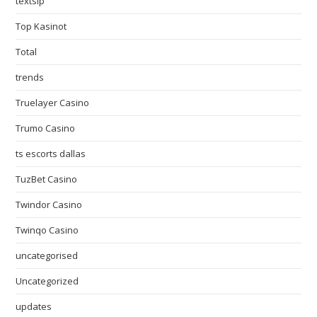
textslp
Top Kasinot
Total
trends
Truelayer Casino
Trumo Casino
ts escorts dallas
TuzBet Casino
Twindor Casino
Twinqo Casino
uncategorised
Uncategorized
updates