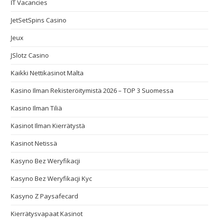
IT Vacancies
JetSetSpins Casino
Jeux
JSlotz Casino
Kaikki Nettikasinot Malta
Kasino Ilman Rekisteröitymistä 2026 – TOP 3 Suomessa
Kasino Ilman Tiliä
Kasinot Ilman Kierrätystä
Kasinot Netissä
Kasyno Bez Weryfikacji
Kasyno Bez Weryfikacji Kyc
Kasyno Z Paysafecard
Kierrätysvapaat Kasinot