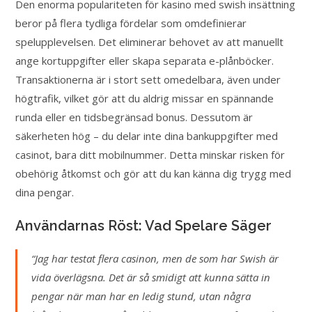
Den enorma populariteten för kasino med swish insättning
beror på flera tydliga fördelar som omdefinierar
spelupplevelsen. Det eliminerar behovet av att manuellt
ange kortuppgifter eller skapa separata e-plånböcker.
Transaktionerna är i stort sett omedelbara, även under
högtrafik, vilket gör att du aldrig missar en spännande
runda eller en tidsbegränsad bonus. Dessutom är
säkerheten hög – du delar inte dina bankuppgifter med
casinot, bara ditt mobilnummer. Detta minskar risken för
obehörig åtkomst och gör att du kan känna dig trygg med
dina pengar.
Användarnas Röst: Vad Spelare Säger
“Jag har testat flera casinon, men de som har Swish är
vida överlägsna. Det är så smidigt att kunna sätta in
pengar när man har en ledig stund, utan några