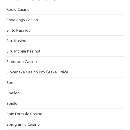
Roulo Casino
Royaldogs Casino
Siirto Kasinot
Siru Kasinot
Siru Mobile Kasinot
Slotorado Casino
Slovenské Casino Pro České Hráče
Spei
Spellen
Spiele
Spin Formula Casino
Spingranny Casino