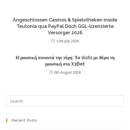
Angeschlossen Casinos & Spielotheken inside
Teutonia qua PayPal Doch GGL-lizenzierte
Versorger 2026
12th July 2026
Η μουσική συναντά την τύχη: Τα slots με θέμα τη
μουσική στο X3Bet
6th August 2026
Recent Posts