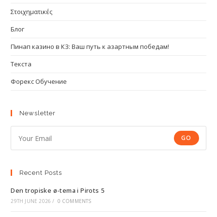
Στοιχηματικές
Блог
Пинап казино в КЗ: Ваш путь к азартным победам!
Текста
Форекс Обучение
Newsletter
GO
Recent Posts
Den tropiske ø-tema i Pirots 5
29TH JUNE 2026
/
0 COMMENTS