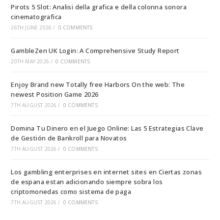
Pirots 5 Slot: Analisi della grafica e della colonna sonora
cinematografica
26TH JUNE 2026
/
0 COMMENTS
GambleZen UK Login: A Comprehensive Study Report
20TH MAY 2026
/
0 COMMENTS
Enjoy Brand new Totally free Harbors On the web: The
newest Position Game 2026
7TH AUGUST 2026
/
0 COMMENTS
Domina Tu Dinero en el Juego Online: Las 5 Estrategias Clave
de Gestión de Bankroll para Novatos
7TH AUGUST 2026
/
0 COMMENTS
Los gambling enterprises en internet sites en Ciertas zonas
de espana estan adicionando siempre sobra los
criptomonedas como sistema de paga
7TH AUGUST 2026
/
0 COMMENTS