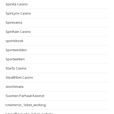
Spinita Casino
SpinLynx Casino
Spinmama
SpinRain Casino
sportsbook
Sportwedden
Sportwetten
Starfy Casino
Stealthbet Casino
stoichimata
Suomen Parhaat Kasinot
t.memirror_1xbet_working