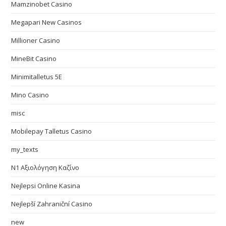
Mamzinobet Casino
Megapari New Casinos
Millioner Casino
MineBit Casino
Minimitalletus 5E
Mino Casino
misc
Mobilepay Talletus Casino
my_texts
N1 Αξιολόγηση Καζίνο
Nejlepsi Online Kasina
Nejlepší Zahraniční Casino
new