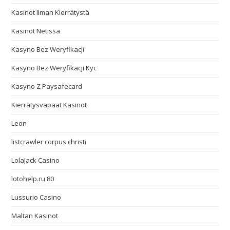
Kasinot Ilman Kierrätystä
Kasinot Netissä
Kasyno Bez Weryfikacji
Kasyno Bez Weryfikacji Kyc
Kasyno Z Paysafecard
Kierrätysvapaat Kasinot
Leon
listcrawler corpus christi
LolaJack Casino
lotohelp.ru 80
Lussurio Casino
Maltan Kasinot