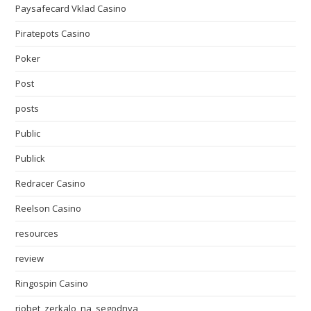
Paysafecard Vklad Casino
Piratepots Casino
Poker
Post
posts
Public
Publick
Redracer Casino
Reelson Casino
resources
review
Ringospin Casino
riobet_zerkalo_na_segodnya