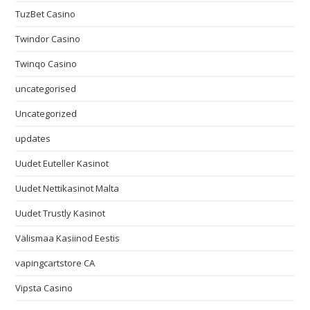
TuzBet Casino
Twindor Casino
Twinqo Casino
uncategorised
Uncategorized
updates
Uudet Euteller Kasinot
Uudet Nettikasinot Malta
Uudet Trustly Kasinot
Välismaa Kasiinod Eestis
vapingcartstore CA
Vipsta Casino