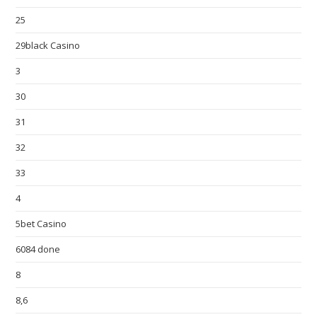
25
29black Casino
3
30
31
32
33
4
5bet Casino
6084 done
8
8,6