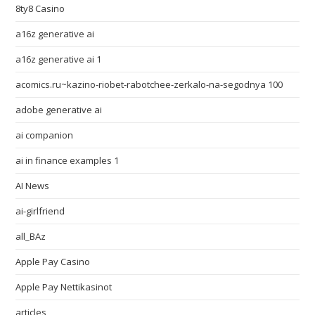
8ty8 Casino
a16z generative ai
a16z generative ai 1
acomics.ru~kazino-riobet-rabotchee-zerkalo-na-segodnya 100
adobe generative ai
ai companion
ai in finance examples 1
AI News
ai-girlfriend
all_BAz
Apple Pay Casino
Apple Pay Nettikasinot
articles