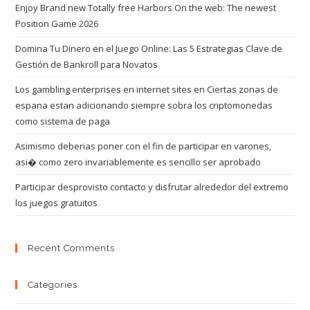
Enjoy Brand new Totally free Harbors On the web: The newest
Position Game 2026
Domina Tu Dinero en el Juego Online: Las 5 Estrategias Clave de
Gestión de Bankroll para Novatos
Los gambling enterprises en internet sites en Ciertas zonas de
espana estan adicionando siempre sobra los criptomonedas
como sistema de paga
Asimismo deberias poner con el fin de participar en varones,
asi� como zero invariablemente es sencillo ser aprobado
Participar desprovisto contacto y disfrutar alrededor del extremo
los juegos gratuitos
Recent Comments
Categories