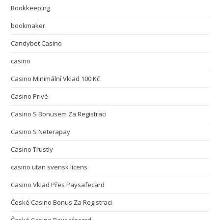
Bookkeeping
bookmaker
Candybet Casino
casino
Casino Minimální Vklad 100 Kč
Casino Privé
Casino S Bonusem Za Registraci
Casino S Neterapay
Casino Trustly
casino utan svensk licens
Casino Vklad Přes Paysafecard
České Casino Bonus Za Registraci