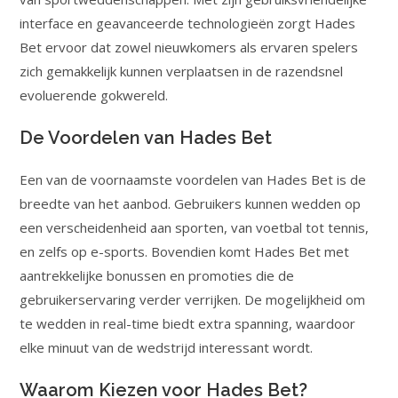
interface en geavanceerde technologieën zorgt Hades
Bet ervoor dat zowel nieuwkomers als ervaren spelers
zich gemakkelijk kunnen verplaatsen in de razendsnel
evoluerende gokwereld.
De Voordelen van Hades Bet
Een van de voornaamste voordelen van Hades Bet is de
breedte van het aanbod. Gebruikers kunnen wedden op
een verscheidenheid aan sporten, van voetbal tot tennis,
en zelfs op e-sports. Bovendien komt Hades Bet met
aantrekkelijke bonussen en promoties die de
gebruikerservaring verder verrijken. De mogelijkheid om
te wedden in real-time biedt extra spanning, waardoor
elke minuut van de wedstrijd interessant wordt.
Waarom Kiezen voor Hades Bet?