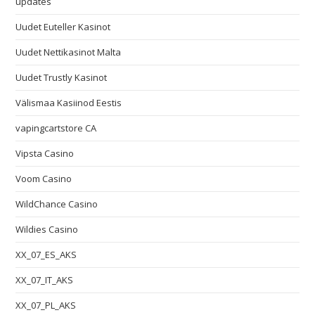
updates
Uudet Euteller Kasinot
Uudet Nettikasinot Malta
Uudet Trustly Kasinot
Välismaa Kasiinod Eestis
vapingcartstore CA
Vipsta Casino
Voom Casino
WildChance Casino
Wildies Casino
XX_07_ES_AKS
XX_07_IT_AKS
XX_07_PL_AKS