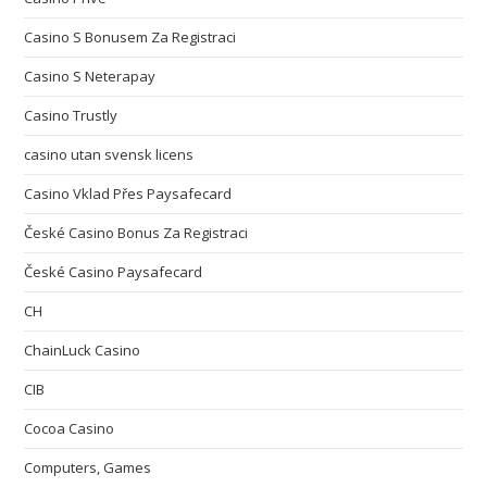
Casino S Bonusem Za Registraci
Casino S Neterapay
Casino Trustly
casino utan svensk licens
Casino Vklad Přes Paysafecard
České Casino Bonus Za Registraci
České Casino Paysafecard
CH
ChainLuck Casino
CIB
Cocoa Casino
Computers, Games