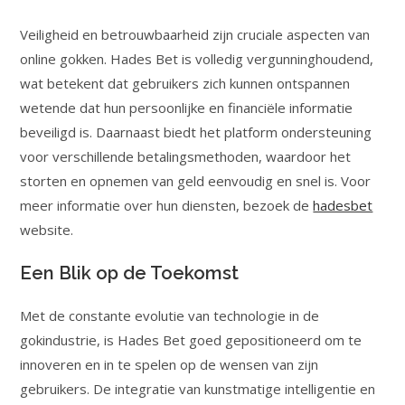
Veiligheid en betrouwbaarheid zijn cruciale aspecten van
online gokken. Hades Bet is volledig vergunninghoudend,
wat betekent dat gebruikers zich kunnen ontspannen
wetende dat hun persoonlijke en financiële informatie
beveiligd is. Daarnaast biedt het platform ondersteuning
voor verschillende betalingsmethoden, waardoor het
storten en opnemen van geld eenvoudig en snel is. Voor
meer informatie over hun diensten, bezoek de
hadesbet
website.
Een Blik op de Toekomst
Met de constante evolutie van technologie in de
gokindustrie, is Hades Bet goed gepositioneerd om te
innoveren en in te spelen op de wensen van zijn
gebruikers. De integratie van kunstmatige intelligentie en