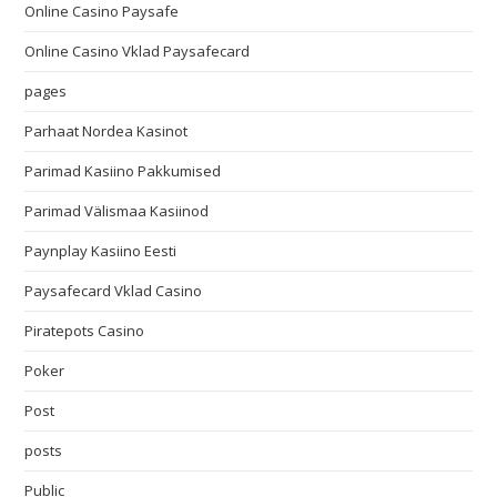
Online Casino Paysafe
Online Casino Vklad Paysafecard
pages
Parhaat Nordea Kasinot
Parimad Kasiino Pakkumised
Parimad Välismaa Kasiinod
Paynplay Kasiino Eesti
Paysafecard Vklad Casino
Piratepots Casino
Poker
Post
posts
Public