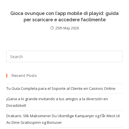
Gioca ovunque con l’app mobile di playid: guida
per scaricare e accedere facilmente
25th May 2026
Recent Posts
Tu Guía Completa para el Soporte al Cliente en Casinos Online
¡Gana a lo grande invitando a tus amigos a la diversión en
Doradobet!
Drakaris: Slik Maksimerer Du Ukentlige Kampanjer og Får Mest Ut
Av Dine Gratisspinn og Bonuser