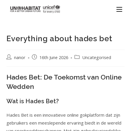
Everything about hades bet
nanor
16th June 2026
Uncategorised
Hades Bet: De Toekomst van Online
Wedden
Wat is Hades Bet?
Hades Bet is een innovatieve online gokplatform dat zijn
gebruikers een meeslepende ervaring biedt in de wereld
van sportweddenschappen. Met zijn gebruiksvriendelijke