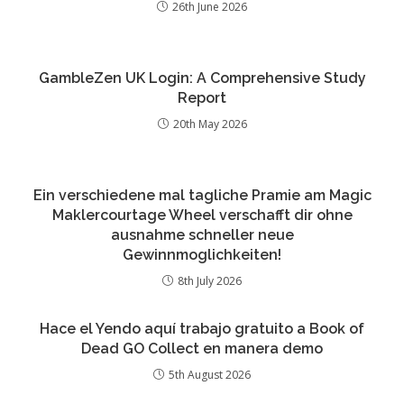
26th June 2026
GambleZen UK Login: A Comprehensive Study
Report
20th May 2026
Ein verschiedene mal tagliche Pramie am Magic
Maklercourtage Wheel verschafft dir ohne
ausnahme schneller neue
Gewinnmoglichkeiten!
8th July 2026
Hace el Yendo aquí trabajo gratuito a Book of
Dead GO Collect en manera demo
5th August 2026