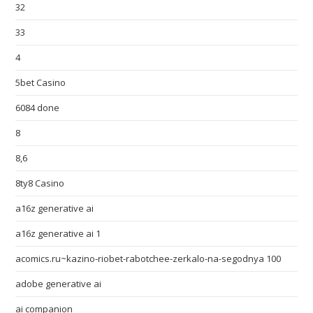
32
33
4
5bet Casino
6084 done
8
8,6
8ty8 Casino
a16z generative ai
a16z generative ai 1
acomics.ru~kazino-riobet-rabotchee-zerkalo-na-segodnya 100
adobe generative ai
ai companion