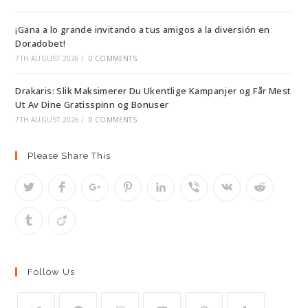
¡Gana a lo grande invitando a tus amigos a la diversión en
Doradobet!
7TH AUGUST 2026
/
0 COMMENTS
Drakaris: Slik Maksimerer Du Ukentlige Kampanjer og Får Mest
Ut Av Dine Gratisspinn og Bonuser
7TH AUGUST 2026
/
0 COMMENTS
Please Share This
Follow Us