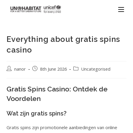
Everything about gratis spins
casino
nanor
8th June 2026
Uncategorised
Gratis Spins Casino: Ontdek de
Voordelen
Wat zijn gratis spins?
Gratis spins zijn promotionele aanbiedingen van online