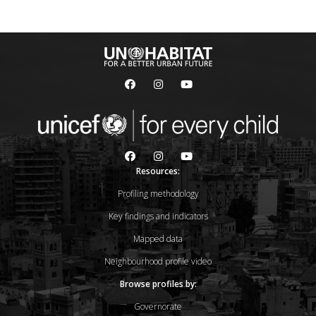
Resources:
Profiling methodology
Key findings and indicators
Mapped data
Neighbourhood profile video
Browse profiles by:
Governorate