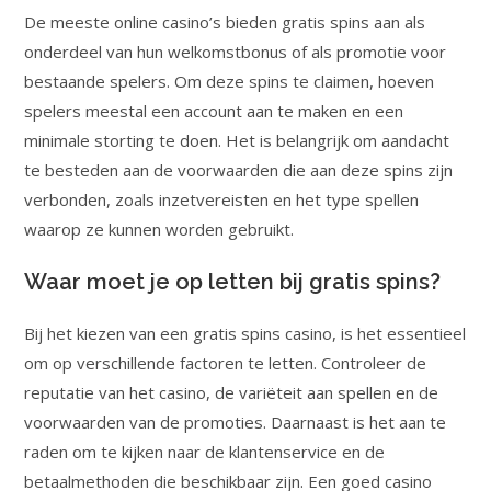
De meeste online casino’s bieden gratis spins aan als
onderdeel van hun welkomstbonus of als promotie voor
bestaande spelers. Om deze spins te claimen, hoeven
spelers meestal een account aan te maken en een
minimale storting te doen. Het is belangrijk om aandacht
te besteden aan de voorwaarden die aan deze spins zijn
verbonden, zoals inzetvereisten en het type spellen
waarop ze kunnen worden gebruikt.
Waar moet je op letten bij gratis spins?
Bij het kiezen van een gratis spins casino, is het essentieel
om op verschillende factoren te letten. Controleer de
reputatie van het casino, de variëteit aan spellen en de
voorwaarden van de promoties. Daarnaast is het aan te
raden om te kijken naar de klantenservice en de
betaalmethoden die beschikbaar zijn. Een goed casino