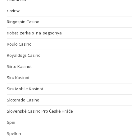
review
Ringospin Casino
riobet_zerkalo_na_segodnya
Roulo Casino
Royaldogs Casino
Siirto Kasinot
Siru Kasinot
Siru Mobile Kasinot
Slotorado Casino
Slovenské Casino Pro České Hráče
Spei
Spellen