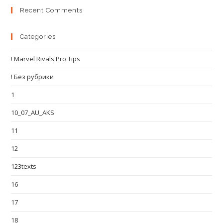
Recent Comments
Categories
! Marvel Rivals Pro Tips
! Без рубрики
1
10_07_AU_AKS
11
12
123texts
16
17
18