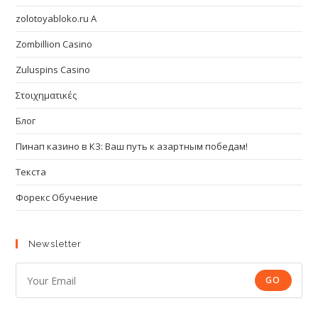
zolotoyabloko.ru A
Zombillion Casino
Zuluspins Casino
Στοιχηματικές
Блог
Пинап казино в КЗ: Ваш путь к азартным победам!
Текста
Форекс Обучение
Newsletter
GO