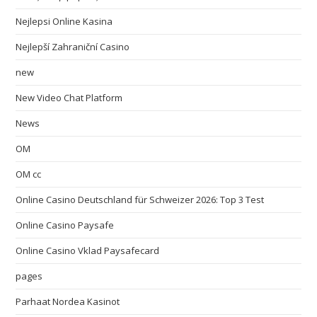
Nejlepsi Online Kasina
Nejlepší Zahraniční Casino
new
New Video Chat Platform
News
OM
OM cc
Online Casino Deutschland für Schweizer 2026: Top 3 Test
Online Casino Paysafe
Online Casino Vklad Paysafecard
pages
Parhaat Nordea Kasinot