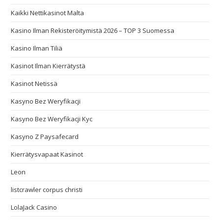
Kaikki Nettikasinot Malta
Kasino Ilman Rekisteröitymistä 2026 – TOP 3 Suomessa
Kasino Ilman Tiliä
Kasinot Ilman Kierrätystä
Kasinot Netissä
Kasyno Bez Weryfikacji
Kasyno Bez Weryfikacji Kyc
Kasyno Z Paysafecard
Kierrätysvapaat Kasinot
Leon
listcrawler corpus christi
LolaJack Casino