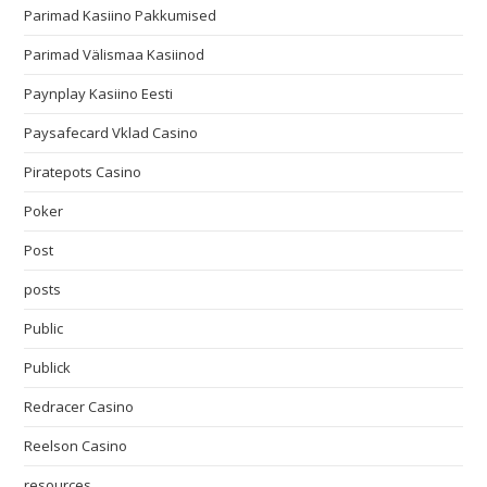
Parimad Kasiino Pakkumised
Parimad Välismaa Kasiinod
Paynplay Kasiino Eesti
Paysafecard Vklad Casino
Piratepots Casino
Poker
Post
posts
Public
Publick
Redracer Casino
Reelson Casino
resources