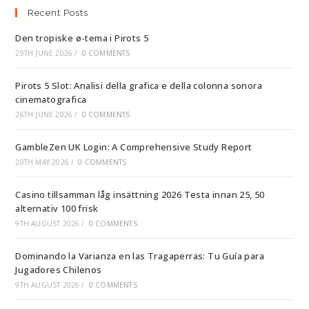
Recent Posts
Den tropiske ø-tema i Pirots 5
29TH JUNE 2026
/
0 COMMENTS
Pirots 5 Slot: Analisi della grafica e della colonna sonora
cinematografica
26TH JUNE 2026
/
0 COMMENTS
GambleZen UK Login: A Comprehensive Study Report
20TH MAY 2026
/
0 COMMENTS
Casino tillsamman låg insättning 2026 Testa innan 25, 50
alternativ 100 frisk
9TH AUGUST 2026
/
0 COMMENTS
Dominando la Varianza en las Tragaperras: Tu Guía para
Jugadores Chilenos
9TH AUGUST 2026
/
0 COMMENTS