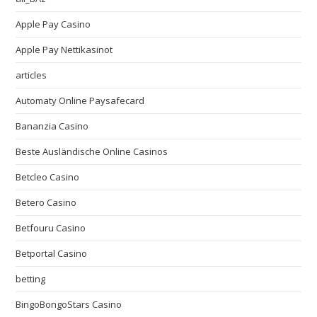
Apple Pay Casino
Apple Pay Nettikasinot
articles
Automaty Online Paysafecard
Bananzia Casino
Beste Ausländische Online Casinos
Betcleo Casino
Betero Casino
Betfouru Casino
Betportal Casino
betting
BingoBongoStars Casino