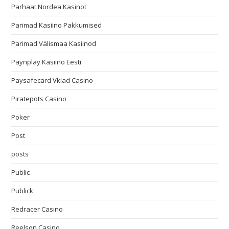
Parhaat Nordea Kasinot
Parimad Kasiino Pakkumised
Parimad Välismaa Kasiinod
Paynplay Kasiino Eesti
Paysafecard Vklad Casino
Piratepots Casino
Poker
Post
posts
Public
Publick
Redracer Casino
Reelson Casino