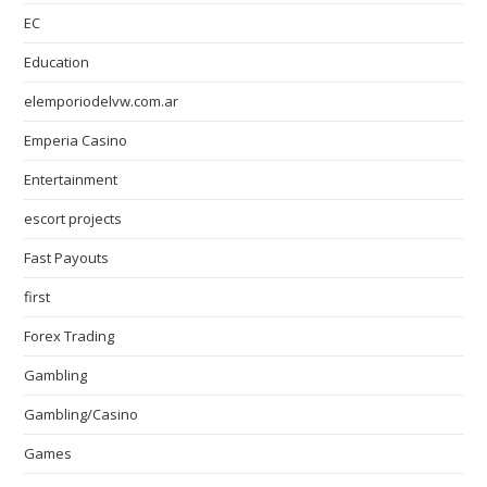
EC
Education
elemporiodelvw.com.ar
Emperia Casino
Entertainment
escort projects
Fast Payouts
first
Forex Trading
Gambling
Gambling/Casino
Games