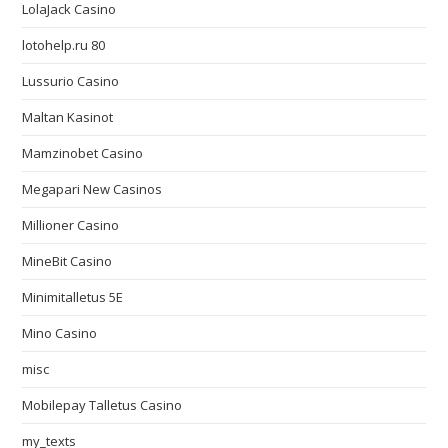
LolaJack Casino
lotohelp.ru 80
Lussurio Casino
Maltan Kasinot
Mamzinobet Casino
Megapari New Casinos
Millioner Casino
MineBit Casino
Minimitalletus 5E
Mino Casino
misc
Mobilepay Talletus Casino
my_texts