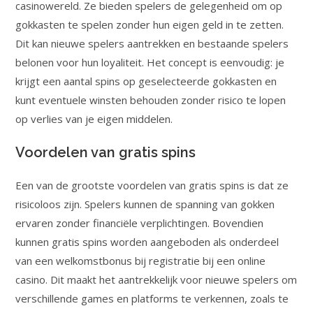
casinowereld. Ze bieden spelers de gelegenheid om op
gokkasten te spelen zonder hun eigen geld in te zetten.
Dit kan nieuwe spelers aantrekken en bestaande spelers
belonen voor hun loyaliteit. Het concept is eenvoudig: je
krijgt een aantal spins op geselecteerde gokkasten en
kunt eventuele winsten behouden zonder risico te lopen
op verlies van je eigen middelen.
Voordelen van gratis spins
Een van de grootste voordelen van gratis spins is dat ze
risicoloos zijn. Spelers kunnen de spanning van gokken
ervaren zonder financiële verplichtingen. Bovendien
kunnen gratis spins worden aangeboden als onderdeel
van een welkomstbonus bij registratie bij een online
casino. Dit maakt het aantrekkelijk voor nieuwe spelers om
verschillende games en platforms te verkennen, zoals te