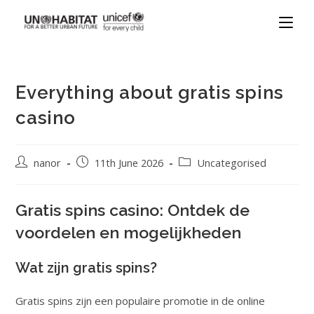
Everything about gratis spins
casino
nanor
11th June 2026
Uncategorised
Gratis spins casino: Ontdek de
voordelen en mogelijkheden
Wat zijn gratis spins?
Gratis spins zijn een populaire promotie in de online