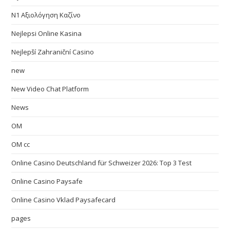
N1 Αξιολόγηση Καζίνο
Nejlepsi Online Kasina
Nejlepší Zahraniční Casino
new
New Video Chat Platform
News
OM
OM cc
Online Casino Deutschland für Schweizer 2026: Top 3 Test
Online Casino Paysafe
Online Casino Vklad Paysafecard
pages