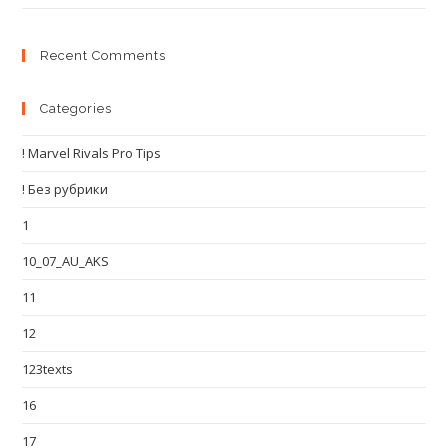
Recent Comments
Categories
! Marvel Rivals Pro Tips
! Без рубрики
1
10_07_AU_AKS
11
12
123texts
16
17