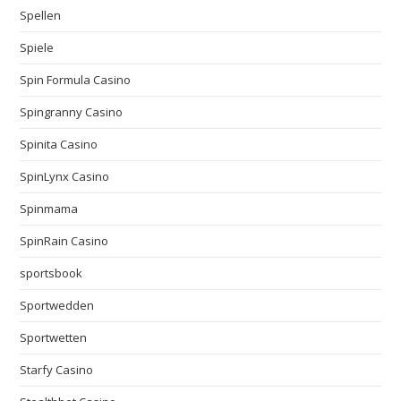
Spellen
Spiele
Spin Formula Casino
Spingranny Casino
Spinita Casino
SpinLynx Casino
Spinmama
SpinRain Casino
sportsbook
Sportwedden
Sportwetten
Starfy Casino