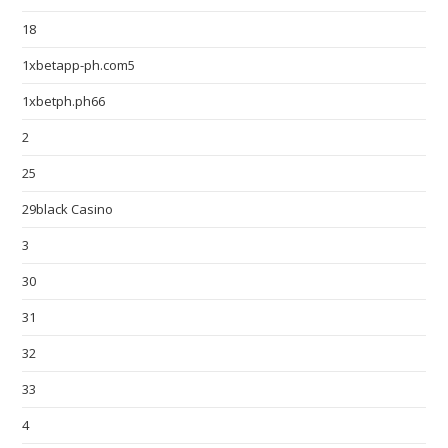
18
1xbetapp-ph.com5
1xbetph.ph66
2
25
29black Casino
3
30
31
32
33
4