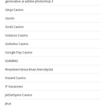
generative ai adobe photoshop 3
Ginja Casino
Giochi
Godz Casino
Golazzo Casino
Golisimo Casino
Google Pay Casino
IGAMING
Ilmaiskierroksia Ilman Kierrätystä
Instant Casino
IT Vacancies
JetSetSpins Casino
Jeux