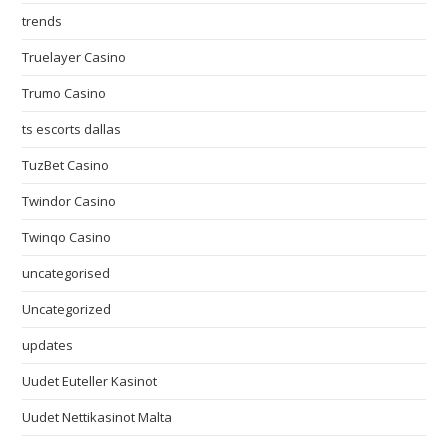
trends
Truelayer Casino
Trumo Casino
ts escorts dallas
TuzBet Casino
Twindor Casino
Twinqo Casino
uncategorised
Uncategorized
updates
Uudet Euteller Kasinot
Uudet Nettikasinot Malta