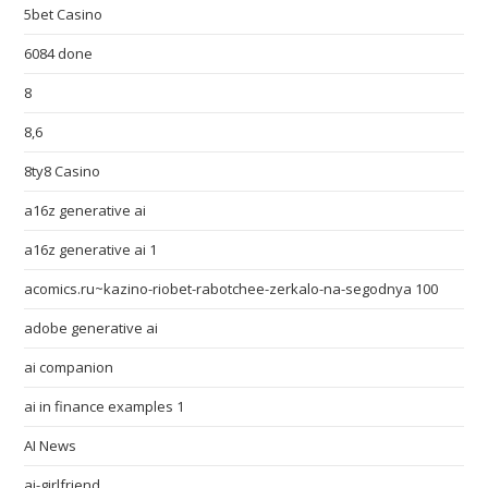
5bet Casino
6084 done
8
8,6
8ty8 Casino
a16z generative ai
a16z generative ai 1
acomics.ru~kazino-riobet-rabotchee-zerkalo-na-segodnya 100
adobe generative ai
ai companion
ai in finance examples 1
AI News
ai-girlfriend