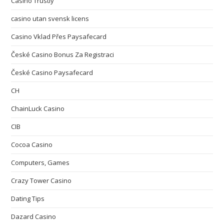
Casino Trustly
casino utan svensk licens
Casino Vklad Přes Paysafecard
České Casino Bonus Za Registraci
České Casino Paysafecard
CH
ChainLuck Casino
CIB
Cocoa Casino
Computers, Games
Crazy Tower Сasino
Dating Tips
Dazard Casino