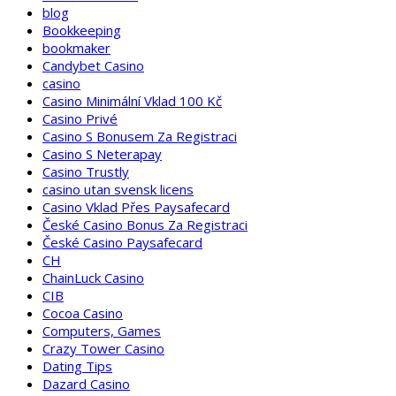
blog
Bookkeeping
bookmaker
Candybet Casino
casino
Casino Minimální Vklad 100 Kč
Casino Privé
Casino S Bonusem Za Registraci
Casino S Neterapay
Casino Trustly
casino utan svensk licens
Casino Vklad Přes Paysafecard
České Casino Bonus Za Registraci
České Casino Paysafecard
CH
ChainLuck Casino
CIB
Cocoa Casino
Computers, Games
Crazy Tower Сasino
Dating Tips
Dazard Casino