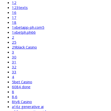
12
123texts
16
17
18
1xbetapp-ph.com5
1xbetph.ph66
2
25
29black Casino
3
30
31
32
33
4
5bet Casino
6084 done
8
8,6
8ty8 Casino
a16z generative ai