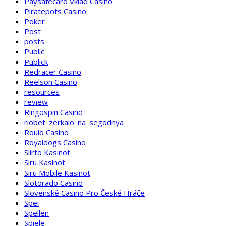
Paysafecard Vklad Casino
Piratepots Casino
Poker
Post
posts
Public
Publick
Redracer Casino
Reelson Casino
resources
review
Ringospin Casino
riobet_zerkalo_na_segodnya
Roulo Casino
Royaldogs Casino
Siirto Kasinot
Siru Kasinot
Siru Mobile Kasinot
Slotorado Casino
Slovenské Casino Pro České Hráče
Spei
Spellen
Spiele