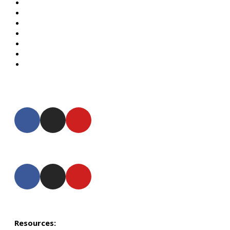
Resources: