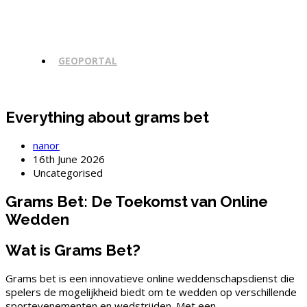
GEOPORTAL
Everything about grams bet
nanor
16th June 2026
Uncategorised
Grams Bet: De Toekomst van Online
Wedden
Wat is Grams Bet?
Grams bet is een innovatieve online weddenschapsdienst die
spelers de mogelijkheid biedt om te wedden op verschillende
sportevenementen en wedstrijden. Met een