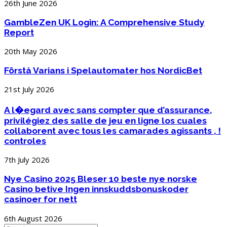
26th June 2026
GambleZen UK Login: A Comprehensive Study
Report
20th May 2026
Förstå Varians i Spelautomater hos NordicBet
21st July 2026
A l�egard avec sans compter que d’assurance,
privilégiez des salle de jeu en ligne los cuales
collaborent avec tous les camarades agissants , !
controles
7th July 2026
Nye Casino 2025 Bleser 10 beste nye norske
Casino betive Ingen innskuddsbonuskoder
casinoer for nett
6th August 2026