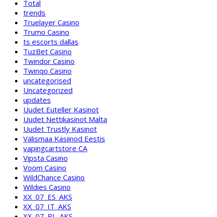
Total
trends
Truelayer Casino
Trumo Casino
ts escorts dallas
TuzBet Casino
Twindor Casino
Twinqo Casino
uncategorised
Uncategorized
updates
Uudet Euteller Kasinot
Uudet Nettikasinot Malta
Uudet Trustly Kasinot
Välismaa Kasiinod Eestis
vapingcartstore CA
Vipsta Casino
Voom Casino
WildChance Casino
Wildies Casino
XX_07_ES_AKS
XX_07_IT_AKS
XX_07_PL_AKS