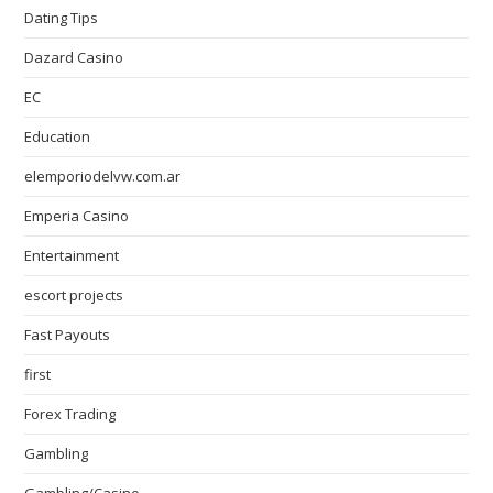
Dating Tips
Dazard Casino
EC
Education
elemporiodelvw.com.ar
Emperia Casino
Entertainment
escort projects
Fast Payouts
first
Forex Trading
Gambling