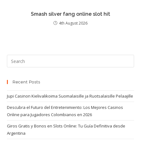
Smash silver fang online slot hit
4th August 2026
Recent Posts
Jupi Casinon Kielivalikoima Suomalaisille ja Ruotsalaisille Pelaajille
Descubra el Futuro del Entretenimiento: Los Mejores Casinos
Online para Jugadores Colombianos en 2026
Giros Gratis y Bonos en Slots Online: Tu Guía Definitiva desde
Argentina