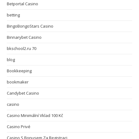
Betportal Casino
betting
BingoBongoStars Casino
Binnarybet Casino
bkschool2.ru 70
blog
Bookkeeping
bookmaker
Candybet Casino
casino
Casino Minimální Vklad 100 Kč
Casino Privé
Casino S Bonusem Za Registraci