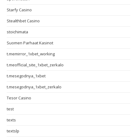
Starfy Casino
Stealthbet Casino
stoichimata
Suomen Parhaat Kasinot
t.memirror_1xbet_working
t.meofficial_site_1xbet_zerkalo
t.mesegodnya_1xbet
t.mesegodnya_1xbet_zerkalo
Tesor Casino
test
texts
textslp