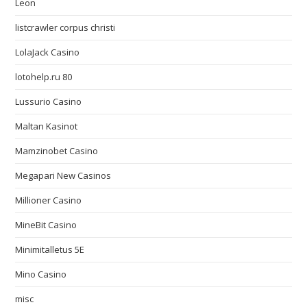
Leon
listcrawler corpus christi
LolaJack Casino
lotohelp.ru 80
Lussurio Casino
Maltan Kasinot
Mamzinobet Casino
Megapari New Casinos
Millioner Casino
MineBit Casino
Minimitalletus 5E
Mino Casino
misc