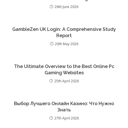
26th June 2026
GambleZen UK Login: A Comprehensive Study
Report
20th May 2026
The Ultimate Overview to the Best Online Pc
Gaming Websites
25th April 2026
Выбор Лучшего Онлайн Казино: Что Нужно
Знать
27th April 2026