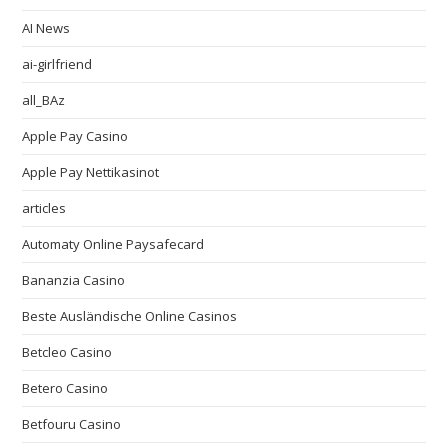
AI News
ai-girlfriend
all_BAz
Apple Pay Casino
Apple Pay Nettikasinot
articles
Automaty Online Paysafecard
Bananzia Casino
Beste Ausländische Online Casinos
Betcleo Casino
Betero Casino
Betfouru Casino