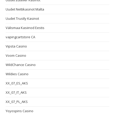
Uudet Euteller Kasinot
Uudet Nettikasinot Malta
Uudet Trustly Kasinot
Välismaa Kasiinod Eestis
vapingcartstore CA
Vipsta Casino
Voom Casino
WildChance Casino
Wildies Casino
XX_07_ES_AKS
XX_07_IT_AKS
XX_07_PL_AKS
Yoyospins Casino