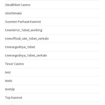
Stealthbet Casino
stoichimata
Suomen Parhaat Kasinot
t.memirror_1xbet_working
t.meofficial_site_1xbet_zerkalo
t.mesegodnya_1xbet
t.mesegodnya_1xbet_zerkalo
Tesor Casino
test
texts
textslp
Top Kasinot