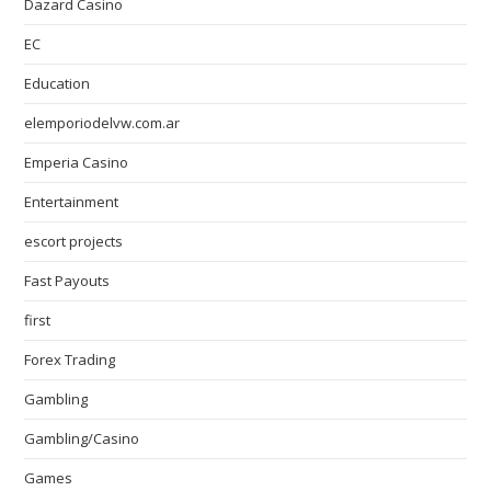
Dazard Casino
EC
Education
elemporiodelvw.com.ar
Emperia Casino
Entertainment
escort projects
Fast Payouts
first
Forex Trading
Gambling
Gambling/Casino
Games