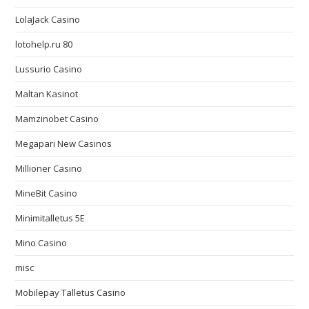
LolaJack Casino
lotohelp.ru 80
Lussurio Casino
Maltan Kasinot
Mamzinobet Casino
Megapari New Casinos
Millioner Casino
MineBit Casino
Minimitalletus 5E
Mino Casino
misc
Mobilepay Talletus Casino