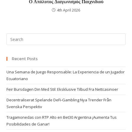
Ο Απόλυτος Διαγωνισμός Παιχνιδιού
4th April 2026
Recent Posts
Una Semana de Juego Responsable: La Experiencia de un Jugador
Ecuatoriano
Feir Bursdagen Din Med Stil: Eksklusive Tilbud Fra Nettcasinoer
Decentraliserat Spelande DeFi-Gambling Nya Trender Från
Svenska Perspektiv
Tragamonedas con RTP Alto en Bet30 Argentina ¡Aumenta Tus
Posibilidades de Ganar!