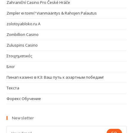
Zahraniční Casino Pro České Hráče
Zimpler ei toimi? Vianmääritys & Rahojen Palautus
zolotoyabloko.ru A
Zombillion Casino
Zuluspins Casino
Στοιχηματικές
Блог
Пинап казино в КЗ: Ваш путь к азартным победам!
Текста
Форекс Обучение
Newsletter