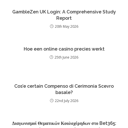
GambleZen UK Login: A Comprehensive Study
Report
20th May 2026
Hoe een online casino precies werkt
25th June 2026
Cos’e certain Compenso di Cerimonia Scevro
basale?
22nd July 2026
Διαγωνισμοί Θεματικών Κουλοχέρηδων στο Bet365: