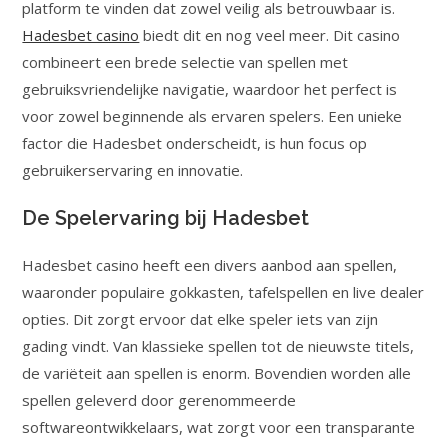
platform te vinden dat zowel veilig als betrouwbaar is.
Hadesbet casino
biedt dit en nog veel meer. Dit casino
combineert een brede selectie van spellen met
gebruiksvriendelijke navigatie, waardoor het perfect is
voor zowel beginnende als ervaren spelers. Een unieke
factor die Hadesbet onderscheidt, is hun focus op
gebruikerservaring en innovatie.
De Spelervaring bij Hadesbet
Hadesbet casino heeft een divers aanbod aan spellen,
waaronder populaire gokkasten, tafelspellen en live dealer
opties. Dit zorgt ervoor dat elke speler iets van zijn
gading vindt. Van klassieke spellen tot de nieuwste titels,
de variëteit aan spellen is enorm. Bovendien worden alle
spellen geleverd door gerenommeerde
softwareontwikkelaars, wat zorgt voor een transparante