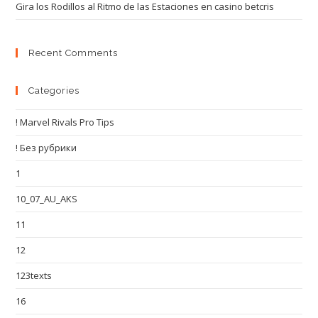
Gira los Rodillos al Ritmo de las Estaciones en casino betcris
Recent Comments
Categories
! Marvel Rivals Pro Tips
! Без рубрики
1
10_07_AU_AKS
11
12
123texts
16