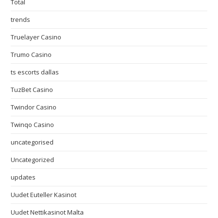
Total
trends
Truelayer Casino
Trumo Casino
ts escorts dallas
TuzBet Casino
Twindor Casino
Twinqo Casino
uncategorised
Uncategorized
updates
Uudet Euteller Kasinot
Uudet Nettikasinot Malta