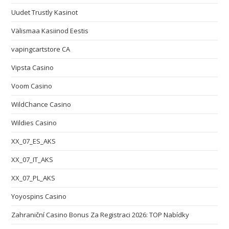
Uudet Trustly Kasinot
Välismaa Kasiinod Eestis
vapingcartstore CA
Vipsta Casino
Voom Casino
WildChance Casino
Wildies Casino
XX_07_ES_AKS
XX_07_IT_AKS
XX_07_PL_AKS
Yoyospins Casino
Zahraniční Casino Bonus Za Registraci 2026: TOP Nabídky