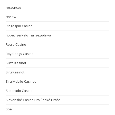
resources
review
Ringospin Casino
riobet_zerkalo_na_segodnya
Roulo Casino
Royaldogs Casino
Siirto Kasinot
Siru Kasinot
Siru Mobile Kasinot
Slotorado Casino
Slovenské Casino Pro České Hráče
Spei