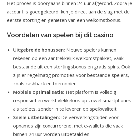
Het proces is doorgaans binnen 24 uur afgerond. Zodra je
account is goedgekeurd, kun je direct aan de slag met de
eerste storting en genieten van een welkomstbonus.
Voordelen van spelen bij dit casino
Uitgebreide bonussen:
Nieuwe spelers kunnen
rekenen op een aantrekkelijk welkomstpakket, vaak
bestaande uit een stortingsbonus en gratis spins. Ook
zijn er regelmatig promoties voor bestaande spelers,
zoals cashback en toernooien.
Mobiele optimalisatie:
Het platform is volledig
responsief en werkt vlekkeloos op zowel smartphones
als tablets, zonder in te leveren op spelkwaliteit.
Snelle uitbetalingen:
De verwerkingstijden voor
opnames zijn concurrerend, met e-wallets die vaak
binnen 24 uur worden uitbetaald en