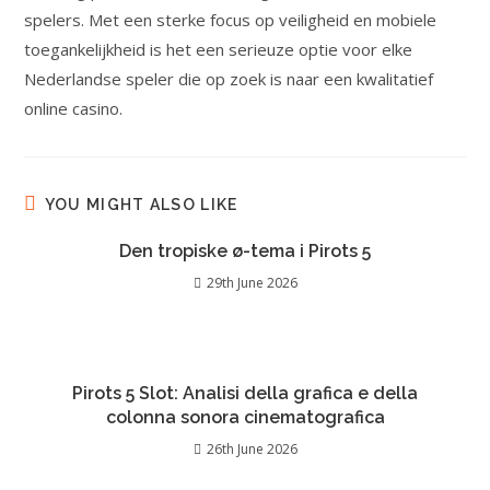
spelers. Met een sterke focus op veiligheid en mobiele
toegankelijkheid is het een serieuze optie voor elke
Nederlandse speler die op zoek is naar een kwalitatief
online casino.
YOU MIGHT ALSO LIKE
Den tropiske ø-tema i Pirots 5
29th June 2026
Pirots 5 Slot: Analisi della grafica e della
colonna sonora cinematografica
26th June 2026