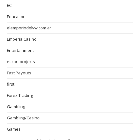
EC
Education
elemporiodelvw.com.ar
Emperia Casino
Entertainment
escort projects
Fast Payouts
first
Forex Trading
Gambling
Gambling/Casino
Games