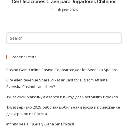
Certificaciones Clave para Jugadores Chilenos
11th June 2026
Recent Posts
Casino Gami Online Casino: Toppstrategier för Svenska Spelare
CPA eller Revenue Share Vilket är Bäst för Dig som Affiliate i
Svenska Casinobranschen?
1xBet 2026: Максимум азарта и выгод для настоящих игроков
1xBet зеркало 2026: рабочая мобильная версия и приложение
для игроков из России
Infinity Reels™ ¡Gira y Gana Sin Límites!