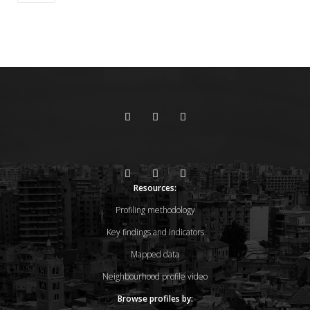
Resources:
Profiling methodology
Key findings and indicators
Mapped data
Neighbourhood profile video
Browse profiles by: