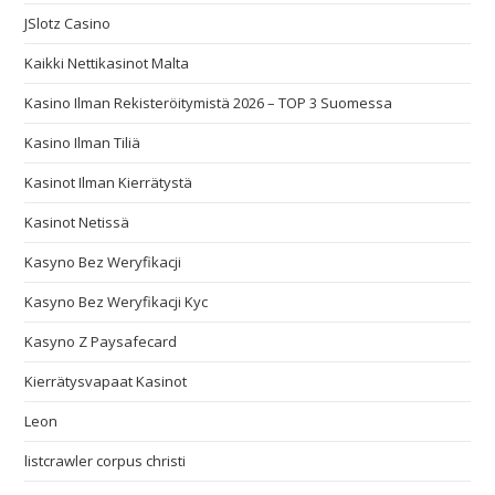
JSlotz Casino
Kaikki Nettikasinot Malta
Kasino Ilman Rekisteröitymistä 2026 – TOP 3 Suomessa
Kasino Ilman Tiliä
Kasinot Ilman Kierrätystä
Kasinot Netissä
Kasyno Bez Weryfikacji
Kasyno Bez Weryfikacji Kyc
Kasyno Z Paysafecard
Kierrätysvapaat Kasinot
Leon
listcrawler corpus christi