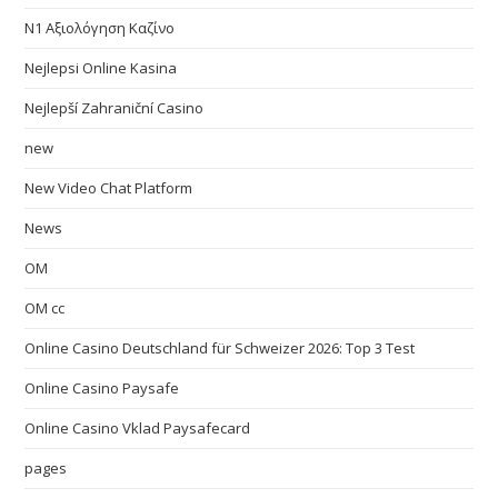
N1 Αξιολόγηση Καζίνο
Nejlepsi Online Kasina
Nejlepší Zahraniční Casino
new
New Video Chat Platform
News
OM
OM cc
Online Casino Deutschland für Schweizer 2026: Top 3 Test
Online Casino Paysafe
Online Casino Vklad Paysafecard
pages