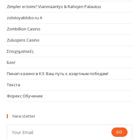
Zimpler ei toimi? Vianmääritys & Rahojen Palautus
zolotoyabloko.ru A
Zombillion Casino
Zuluspins Casino
Στοιχηματικές
Блог
Пинап казино в КЗ: Ваш путь к азартным победам!
Текста
Форекс Обучение
Newsletter
GO