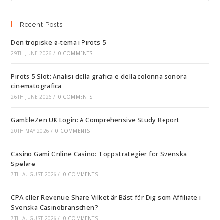
Recent Posts
Den tropiske ø-tema i Pirots 5
29TH JUNE 2026
/
0 COMMENTS
Pirots 5 Slot: Analisi della grafica e della colonna sonora
cinematografica
26TH JUNE 2026
/
0 COMMENTS
GambleZen UK Login: A Comprehensive Study Report
20TH MAY 2026
/
0 COMMENTS
Casino Gami Online Casino: Toppstrategier för Svenska
Spelare
7TH AUGUST 2026
/
0 COMMENTS
CPA eller Revenue Share Vilket är Bäst för Dig som Affiliate i
Svenska Casinobranschen?
7TH AUGUST 2026
/
0 COMMENTS