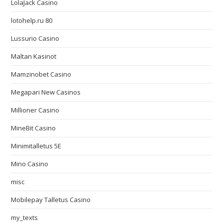
LolaJack Casino
lotohelp.ru 80
Lussurio Casino
Maltan Kasinot
Mamzinobet Casino
Megapari New Casinos
Millioner Casino
MineBit Casino
Minimitalletus 5E
Mino Casino
misc
Mobilepay Talletus Casino
my_texts