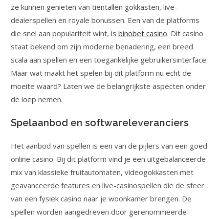
ze kunnen genieten van tientallen gokkasten, live-
dealerspellen en royale bonussen. Een van de platforms
die snel aan populariteit wint, is
binobet casino
. Dit casino
staat bekend om zijn moderne benadering, een breed
scala aan spellen en een toegankelijke gebruikersinterface.
Maar wat maakt het spelen bij dit platform nu echt de
moeite waard? Laten we de belangrijkste aspecten onder
de loep nemen.
Spelaanbod en softwareleveranciers
Het aanbod van spellen is een van de pijlers van een goed
online casino. Bij dit platform vind je een uitgebalanceerde
mix van klassieke fruitautomaten, videogokkasten met
geavanceerde features en live-casinospellen die de sfeer
van een fysiek casino naar je woonkamer brengen. De
spellen worden aangedreven door gerenommeerde