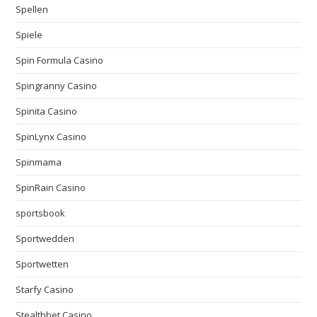
Spellen
Spiele
Spin Formula Casino
Spingranny Casino
Spinita Casino
SpinLynx Casino
Spinmama
SpinRain Casino
sportsbook
Sportwedden
Sportwetten
Starfy Casino
Stealthbet Casino