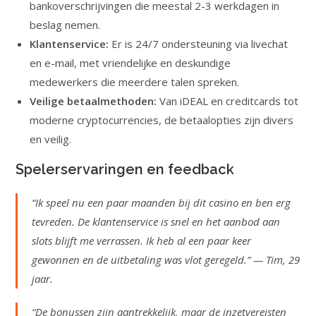
bankoverschrijvingen die meestal 2-3 werkdagen in
beslag nemen.
Klantenservice:
Er is 24/7 ondersteuning via livechat
en e-mail, met vriendelijke en deskundige
medewerkers die meerdere talen spreken.
Veilige betaalmethoden:
Van iDEAL en creditcards tot
moderne cryptocurrencies, de betaalopties zijn divers
en veilig.
Spelerservaringen en feedback
“Ik speel nu een paar maanden bij dit casino en ben erg
tevreden. De klantenservice is snel en het aanbod aan
slots blijft me verrassen. Ik heb al een paar keer
gewonnen en de uitbetaling was vlot geregeld.” — Tim, 29
jaar.
“De bonussen zijn aantrekkelijk, maar de inzetvereisten