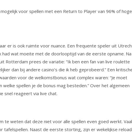
 mogelijk voor spellen met een Return to Player van 96% of hoge
ar er is ook ruimte voor nuance. Een frequente speler uit Utrech
r ik had wat moeite met de doorlooptijd van de eerste opname. Na
uit Rotterdam prees de variatie: “Ik ben een fan van live roulette
elijker dan bij andere casino’s die ik heb geprobeerd.” Een kritisch
rwaarden voor de welkomstbonus wat complex waren: “Je moet
aan welke spellen je de bonus mag besteden.” Over het algemeen
e snel reageert via live chat.
m te weten dat deze niet voor alle spellen even goed werkt. Vaa
 tafelspellen. Naast de eerste storting, zijn er wekelijkse reload