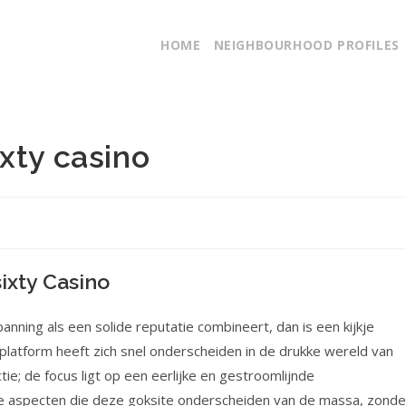
HOME
NEIGHBOURHOOD PROFILES
xty casino
ixty Casino
anning als een solide reputatie combineert, dan is een kijkje
platform heeft zich snel onderscheiden in de drukke wereld van
ie; de focus ligt op een eerlijke en gestroomlijnde
eke aspecten die deze goksite onderscheiden van de massa, zonde