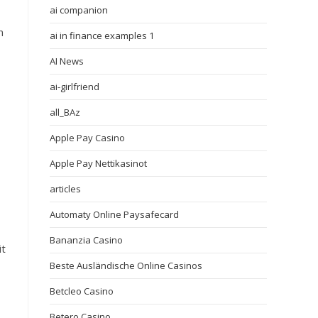
ai companion
n
ai in finance examples 1
AI News
ai-girlfriend
all_BAz
Apple Pay Casino
Apple Pay Nettikasinot
articles
Automaty Online Paysafecard
Bananzia Casino
it
Beste Ausländische Online Casinos
Betcleo Casino
Betero Casino