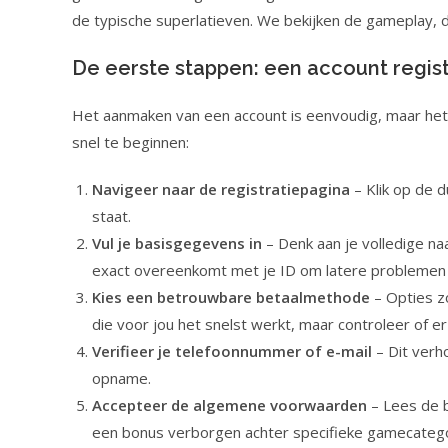
de typische superlatieven. We bekijken de gameplay, 
De eerste stappen: een account regis
Het aanmaken van een account is eenvoudig, maar het
snel te beginnen:
Navigeer naar de registratiepagina
– Klik op de d
staat.
Vul je basisgegevens in
– Denk aan je volledige n
exact overeenkomt met je ID om latere problemen b
Kies een betrouwbare betaalmethode
– Opties zo
die voor jou het snelst werkt, maar controleer of er
Verifieer je telefoonnummer of e-mail
– Dit verho
opname.
Accepteer de algemene voorwaarden
– Lees de b
een bonus verborgen achter specifieke gamecatego