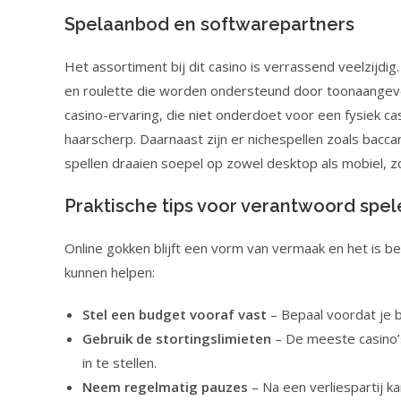
Spelaanbod en softwarepartners
Het assortiment bij dit casino is verrassend veelzijdig
en roulette die worden ondersteund door toonaangeven
casino-ervaring, die niet onderdoet voor een fysiek cas
haarscherp. Daarnaast zijn er nichespellen zoals bacca
spellen draaien soepel op zowel desktop als mobiel, 
Praktische tips voor verantwoord spel
Online gokken blijft een vorm van vermaak en het is bel
kunnen helpen:
Stel een budget vooraf vast
– Bepaal voordat je b
Gebruik de stortingslimieten
– De meeste casino’s
in te stellen.
Neem regelmatig pauzes
– Na een verliespartij ka