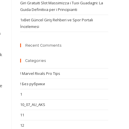
Giri Gratuiti Slot Massimizza i Tuoi Guadagni: La
Guida Definitiva per i Principianti
1xBet Güncel Giriş Rehberi ve Spor Portalı
İncelemesi
m
Recent Comments
k
Categories
! Marvel Rivals Pro Tips
! Без рубрики
ie
1
10_07_AU_AKS
11
12