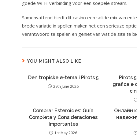
goede Wi-Fi-verbinding voor een soepele stream.
Samenvattend biedt dit casino een solide mix van ent
brede variatie in spellen maken het een serieuze opti
verantwoord te spelen en geniet van wat de site te bi
YOU MIGHT ALSO LIKE
Den tropiske ø-tema i Pirots 5
Pirots 5
grafica e
29th June 2026
ci
Comprar Esteroides: Guía
Онлайн к
Completa y Consideraciones
надежн
Importantes
1st May 2026