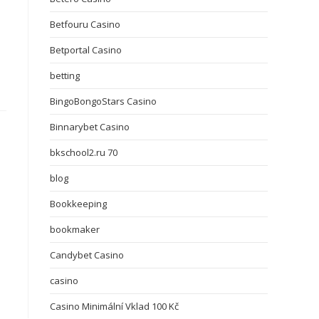
Betfouru Casino
Betportal Casino
betting
BingoBongoStars Casino
Binnarybet Casino
bkschool2.ru 70
blog
Bookkeeping
bookmaker
Candybet Casino
casino
Casino Minimální Vklad 100 Kč