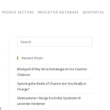
PROFILE SECTORS
INDICATOR DATABASE
GEOPORTAL
Recent Posts
Blackjack El Rey de la Estrategia en los Casinos
Chilenos
Spinning the Reels of Chance Are You Really in
Charge?
Slotmaskiner i Norge Fra Enkle Symboler til
Levende Verdener
r