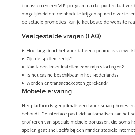
bonussen en een VIP-programma dat punten laat verdien
mogelijkheid om cashback te krijgen op netto verliezen,
de actuele promoties, kun je het beste de website ra
Veelgestelde vragen (FAQ)
Hoe lang duurt het voordat een opname is verwerk
Zijn de spellen eerlijk?
Kan ik een limiet instellen voor mijn stortingen?
Is het casino beschikbaar in het Nederlands?
Worden er transactiekosten gerekend?
Mobiele ervaring
Het platform is geoptimaliseerd voor smartphones en t
behoudt. De interface past zich automatisch aan het sch
profiteren van speciale mobiele bonussen, die soms 
spellen gaat snel, zelfs bij een minder stabiele interne