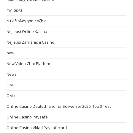
my_texts
N1 Αξιολόγηση Καζίνο
Nejlepsi Online Kasina
Nejlepší Zahraniční Casino
new
New Video Chat Platform
News
OM
OM cc
Online Casino Deutschland für Schweizer 2026: Top 3 Test
Online Casino Paysafe
Online Casino Vklad Paysafecard