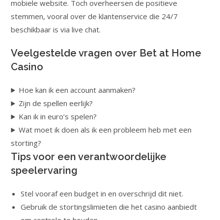
mobiele website. Toch overheersen de positieve
stemmen, vooral over de klantenservice die 24/7
beschikbaar is via live chat.
Veelgestelde vragen over Bet at Home
Casino
Hoe kan ik een account aanmaken?
Zijn de spellen eerlijk?
Kan ik in euro’s spelen?
Wat moet ik doen als ik een probleem heb met een
storting?
Tips voor een verantwoordelijke
speelervaring
Stel vooraf een budget in en overschrijd dit niet.
Gebruik de stortingslimieten die het casino aanbiedt