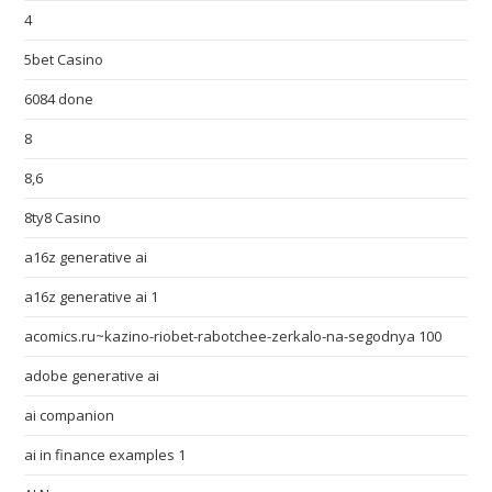
4
5bet Casino
6084 done
8
8,6
8ty8 Casino
a16z generative ai
a16z generative ai 1
acomics.ru~kazino-riobet-rabotchee-zerkalo-na-segodnya 100
adobe generative ai
ai companion
ai in finance examples 1