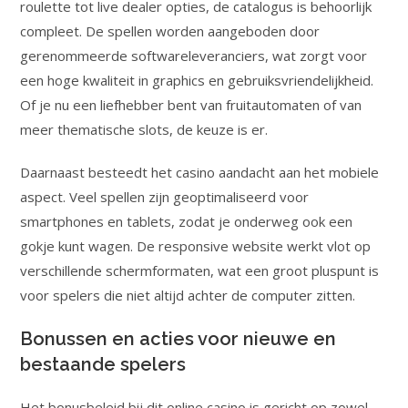
roulette tot live dealer opties, de catalogus is behoorlijk
compleet. De spellen worden aangeboden door
gerenommeerde softwareleveranciers, wat zorgt voor
een hoge kwaliteit in graphics en gebruiksvriendelijkheid.
Of je nu een liefhebber bent van fruitautomaten of van
meer thematische slots, de keuze is er.
Daarnaast besteedt het casino aandacht aan het mobiele
aspect. Veel spellen zijn geoptimaliseerd voor
smartphones en tablets, zodat je onderweg ook een
gokje kunt wagen. De responsive website werkt vlot op
verschillende schermformaten, wat een groot pluspunt is
voor spelers die niet altijd achter de computer zitten.
Bonussen en acties voor nieuwe en
bestaande spelers
Het bonusbeleid bij dit online casino is gericht op zowel