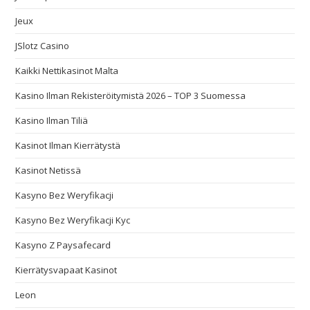
Jeux
JSlotz Casino
Kaikki Nettikasinot Malta
Kasino Ilman Rekisteröitymistä 2026 – TOP 3 Suomessa
Kasino Ilman Tiliä
Kasinot Ilman Kierrätystä
Kasinot Netissä
Kasyno Bez Weryfikacji
Kasyno Bez Weryfikacji Kyc
Kasyno Z Paysafecard
Kierrätysvapaat Kasinot
Leon