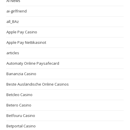
AI News
ai-girlfriend
all_BAz
Apple Pay Casino
Apple Pay Nettikasinot
articles
Automaty Online Paysafecard
Bananzia Casino
Beste Ausländische Online Casinos
Betcleo Casino
Betero Casino
Betfouru Casino
Betportal Casino