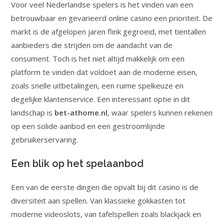
Voor veel Nederlandse spelers is het vinden van een
betrouwbaar en gevarieerd online casino een prioriteit. De
markt is de afgelopen jaren flink gegroeid, met tientallen
aanbieders die strijden om de aandacht van de
consument. Toch is het niet altijd makkelijk om een
platform te vinden dat voldoet aan de moderne eisen,
zoals snelle uitbetalingen, een ruime spelkeuze en
degelijke klantenservice. Een interessant optie in dit
landschap is
bet-athome.nl
, waar spelers kunnen rekenen
op een solide aanbod en een gestroomlijnde
gebruikerservaring.
Een blik op het spelaanbod
Een van de eerste dingen die opvalt bij dit casino is de
diversiteit aan spellen. Van klassieke gokkasten tot
moderne videoslots, van tafelspellen zoals blackjack en