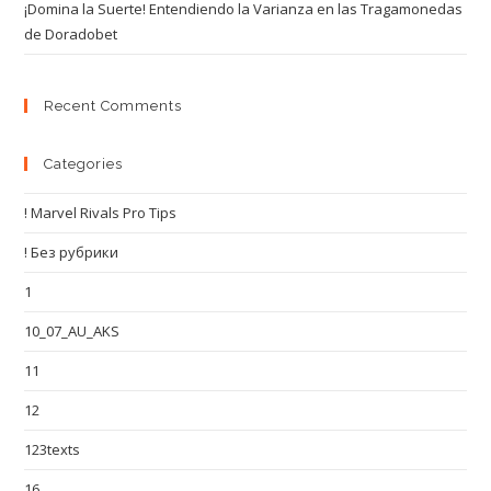
¡Domina la Suerte! Entendiendo la Varianza en las Tragamonedas
de Doradobet
Recent Comments
Categories
! Marvel Rivals Pro Tips
! Без рубрики
1
10_07_AU_AKS
11
12
123texts
16