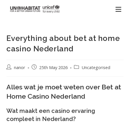
Everything about bet at home
casino Nederland
nanor
25th May 2026
Uncategorised
Alles wat je moet weten over Bet at
Home Casino Nederland
Wat maakt een casino ervaring
compleet in Nederland?