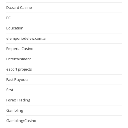
Dazard Casino
EC
Education
elemporiodelvw.com.ar
Emperia Casino
Entertainment
escort projects
Fast Payouts
first
Forex Trading
Gambling
Gambling/Casino