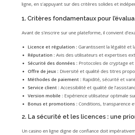
ligne, en s’appuyant sur des critères solides et indépe
1. Critères fondamentaux pour l’évalua
Avant de s’inscrire sur une plateforme, il convient d’ex
Licence et régulation :
Garantissent la légalité et 
Réputation :
Avis des utilisateurs et expertises ex
Sécurité des données :
Protocoles de cryptage et 
Offre de jeux :
Diversité et qualité des titres prop
Méthodes de paiement :
Rapidité, sécurité et vari
Service client :
Accessibilité et qualité de l’assistan
Version mobile :
Expérience utilisateur optimale s
Bonus et promotions :
Conditions, transparence et 
2. La sécurité et les licences : une pri
Un casino en ligne digne de confiance doit impérativem