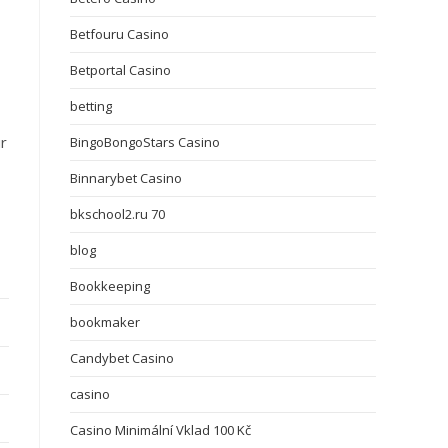
Betfouru Casino
Betportal Casino
betting
r
BingoBongoStars Casino
Binnarybet Casino
bkschool2.ru 70
blog
Bookkeeping
bookmaker
Candybet Casino
casino
Casino Minimální Vklad 100 Kč