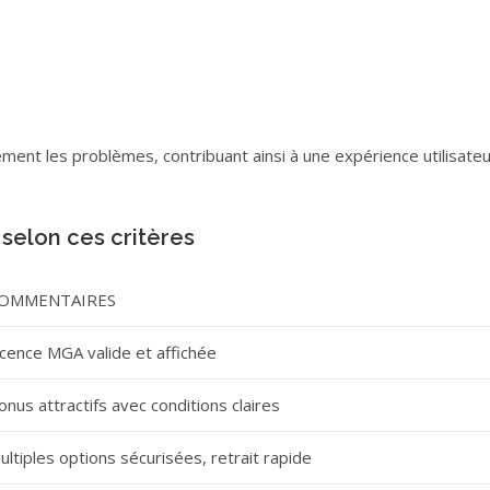
ent les problèmes, contribuant ainsi à une expérience utilisateu
selon ces critères
OMMENTAIRES
icence MGA valide et affichée
onus attractifs avec conditions claires
ultiples options sécurisées, retrait rapide