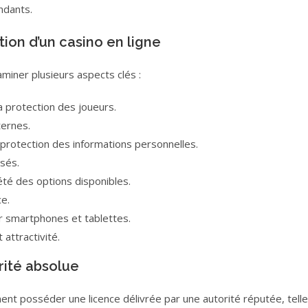
ndants.
tion d’un casino en ligne
aminer plusieurs aspects clés :
la protection des joueurs.
ternes.
protection des informations personnelles.
osés.
été des options disponibles.
ce.
ur smartphones et tablettes.
attractivité.
orité absolue
ent posséder une licence délivrée par une autorité réputée, telle