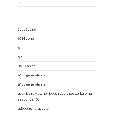
32
33
4
5bet Casino
6084 done
8
8,6
8ty8 Casino
a16z generative ai
a16z generative ai 1
acomics.ru~kazino-riobet-rabotchee-zerkalo-na-
segodnya 100
adobe generative ai