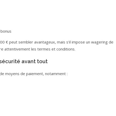
s bonus
00 € peut sembler avantageux, mais s’il impose un wagering de
ire attentivement les termes et conditions.
sécurité avant tout
ée de moyens de paiement, notamment :