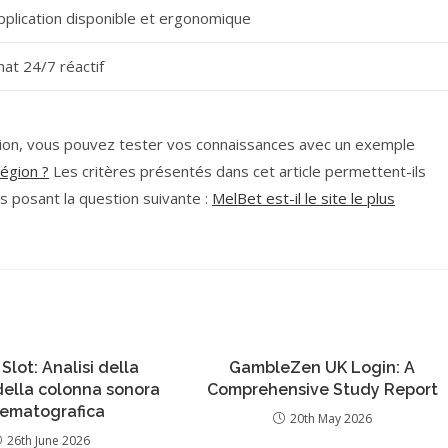
pplication disponible et ergonomique
hat 24/7 réactif
ation, vous pouvez tester vos connaissances avec un exemple
région ?
Les critères présentés dans cet article permettent-ils
s posant la question suivante :
MelBet est-il le site le plus
 Slot: Analisi della
GambleZen UK Login: A
 della colonna sonora
Comprehensive Study Report
nematografica
20th May 2026
26th June 2026