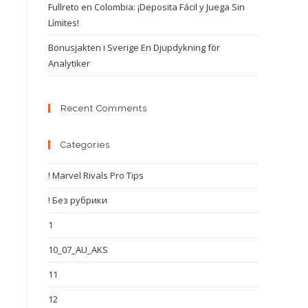
Fullreto en Colombia: ¡Deposita Fácil y Juega Sin
Límites!
Bonusjakten i Sverige En Djupdykning för
Analytiker
Recent Comments
Categories
! Marvel Rivals Pro Tips
! Без рубрики
1
10_07_AU_AKS
11
12