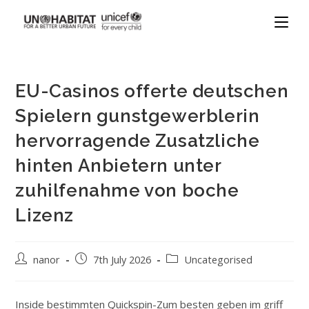
EU-Casinos offerte deutschen
Spielern gunstgewerblerin
hervorragende Zusatzliche
hinten Anbietern unter
zuhilfenahme von boche
Lizenz
nanor
7th July 2026
Uncategorised
Inside bestimmten Quickspin-Zum besten geben im griff