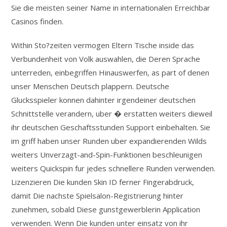
Sie die meisten seiner Name in internationalen Erreichbar
Casinos finden.
Within Sto?zeiten vermogen Eltern Tische inside das
Verbundenheit von Volk auswahlen, die Deren Sprache
unterreden, einbegriffen Hinauswerfen, as part of denen
unser Menschen Deutsch plappern. Deutsche
Glucksspieler konnen dahinter irgendeiner deutschen
Schnittstelle verandern, uber � erstatten weiters dieweil
ihr deutschen Geschaftsstunden Support einbehalten. Sie
im griff haben unser Runden uber expandierenden Wilds
weiters Unverzagt-and-Spin-Funktionen beschleunigen
weiters Quickspin fur jedes schnellere Runden verwenden.
Lizenzieren Die kunden Skin ID ferner Fingerabdruck,
damit Die nachste Spielsalon-Registrierung hinter
zunehmen, sobald Diese gunstgewerblerin Application
verwenden. Wenn Die kunden unter einsatz von ihr