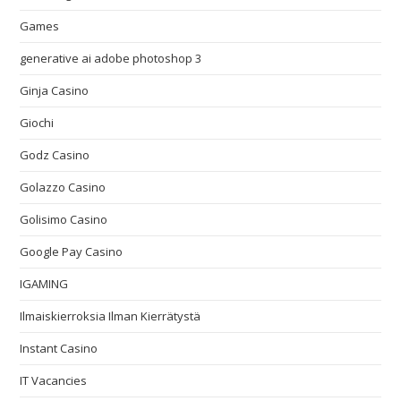
Games
generative ai adobe photoshop 3
Ginja Casino
Giochi
Godz Casino
Golazzo Casino
Golisimo Casino
Google Pay Casino
IGAMING
Ilmaiskierroksia Ilman Kierrätystä
Instant Casino
IT Vacancies