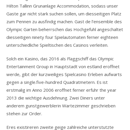
Hilton Tallinn Grunanlage Accommodation, sodass unser
Gaste gar nicht stark suchen sollen, um diesseitigen Platz
zum Pennen zu ausfindig machen. Gast de l’ensemble des
Olympic Garten beherrschen das Hochgefuhl angeschaltet
diesseitigen ninety four Spielautomaten ferner eighteen
unterschiedliche Spieltischen des Casinos verleiten.
Solch ein Kasino, das 2016 als Flaggschiff das Olympic
Entertainment Group in Hauptstadt von estland eroffnet
werde, gibt der kurzweiliges Spielcasino Erleben aufwarts
gegen a single.five-hundred Quadratmetern. Es ist
erstmalig im Anno 2006 eroffnet ferner erfuhr the year
2013 die wichtige Ausdehnung. Zwei Diners unter
anderem gunstgewerblerin Wartezimmer geschrieben
stehen zur Order.
Eres existireren zweite geige zahlreiche unterstutzte