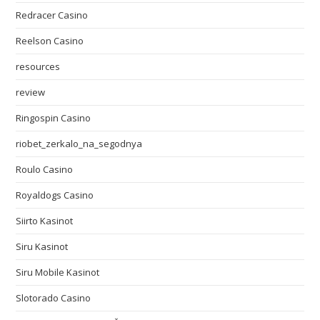
Redracer Casino
Reelson Casino
resources
review
Ringospin Casino
riobet_zerkalo_na_segodnya
Roulo Casino
Royaldogs Casino
Siirto Kasinot
Siru Kasinot
Siru Mobile Kasinot
Slotorado Casino