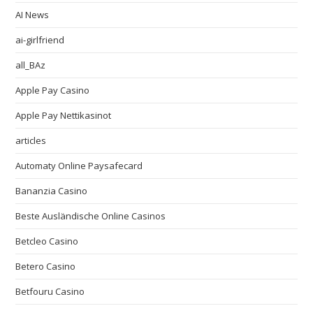
AI News
ai-girlfriend
all_BAz
Apple Pay Casino
Apple Pay Nettikasinot
articles
Automaty Online Paysafecard
Bananzia Casino
Beste Ausländische Online Casinos
Betcleo Casino
Betero Casino
Betfouru Casino