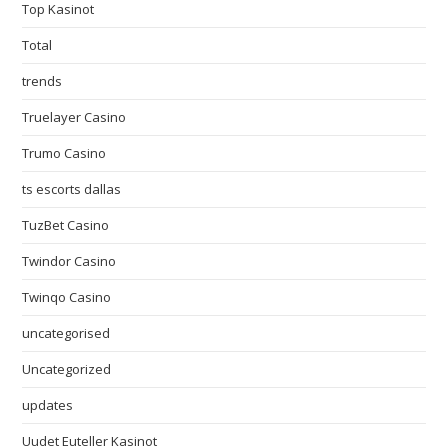
Top Kasinot
Total
trends
Truelayer Casino
Trumo Casino
ts escorts dallas
TuzBet Casino
Twindor Casino
Twinqo Casino
uncategorised
Uncategorized
updates
Uudet Euteller Kasinot