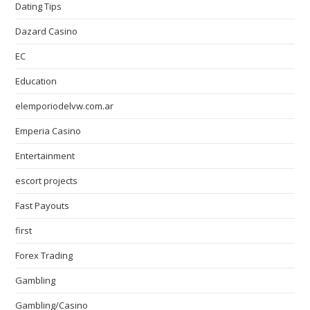
Dating Tips
Dazard Casino
EC
Education
elemporiodelvw.com.ar
Emperia Casino
Entertainment
escort projects
Fast Payouts
first
Forex Trading
Gambling
Gambling/Casino