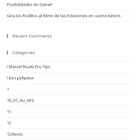
Posibilidades de Ganar!
Gira los Rodillos al Ritmo de las Estaciones en casino betcris
Recent Comments
Categories
! Marvel Rivals Pro Tips
! Без рубрики
1
10_07_AU_AKS
11
12
123texts