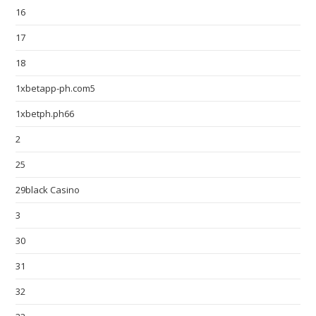
16
17
18
1xbetapp-ph.com5
1xbetph.ph66
2
25
29black Casino
3
30
31
32