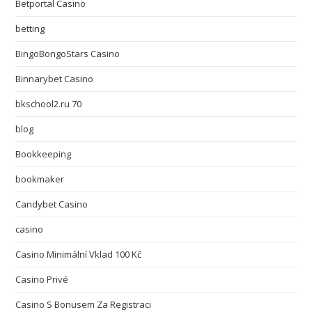
Betportal Casino
betting
BingoBongoStars Casino
Binnarybet Casino
bkschool2.ru 70
blog
Bookkeeping
bookmaker
Candybet Casino
casino
Casino Minimální Vklad 100 Kč
Casino Privé
Casino S Bonusem Za Registraci