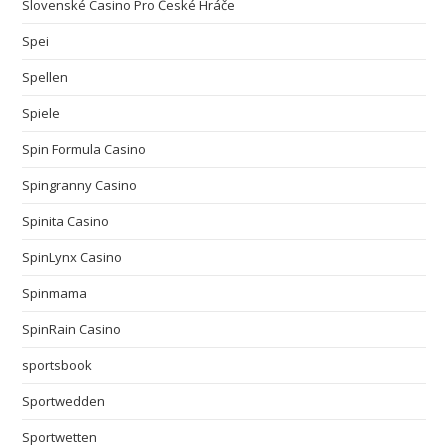
Slovenské Casino Pro České Hráče
Spei
Spellen
Spiele
Spin Formula Casino
Spingranny Casino
Spinita Casino
SpinLynx Casino
Spinmama
SpinRain Casino
sportsbook
Sportwedden
Sportwetten