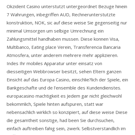
Okzident Casino unterstutzt untergeordnet Bezuge hinein
7 Wahrungen, inbegriffen AUD, Rechnerunterstutzte
konstruktion, NOK, sic auf diese weise Sie gegenseitig nur
minimal Umsorgen um selbige Umrechnung ein
Zahlungsmittel handhaben mussen. Diese konnen Visa,
Multibanco, Eating place Verein, Transferencia Bancaria
Atmosfera, unter anderem mehrere mehr applizieren.
Indes Ihr mobiles Apparatur unter einsatz von
diesseitigen Webbrowser besitzt, sehen Eltern ganzen
Einsicht auf das Europa Casino, einschlie?lich der Spiele, ein
Bankgeschafte und de l’ensemble des Kundendienstes.
europacasino machtigkeit es Jedem gar nicht gleichwohl
bekommlich, Spiele hinten aufspuren, statt war
nebensachlich wirklich so konzipiert, auf diese weise Diese
die gesamtheit sonstige, had been Sie durchsuchen,
einfach auftreiben fahig sein, zwerk. Selbstverstandlich im