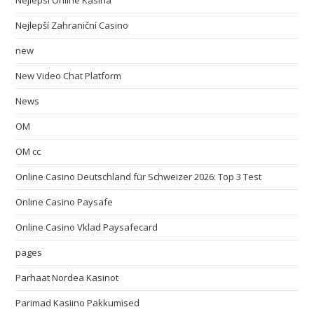
Nejlepsi Online Kasina
Nejlepší Zahraniční Casino
new
New Video Chat Platform
News
OM
OM cc
Online Casino Deutschland für Schweizer 2026: Top 3 Test
Online Casino Paysafe
Online Casino Vklad Paysafecard
pages
Parhaat Nordea Kasinot
Parimad Kasiino Pakkumised