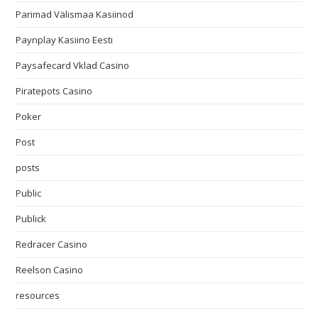
Parimad Välismaa Kasiinod
Paynplay Kasiino Eesti
Paysafecard Vklad Casino
Piratepots Casino
Poker
Post
posts
Public
Publick
Redracer Casino
Reelson Casino
resources