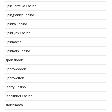
Spin Formula Casino
Spingranny Casino
Spinita Casino
SpinLynx Casino
Spinmama
SpinRain Casino
sportsbook
Sportwedden
Sportwetten
Starfy Casino
Stealthbet Casino
stoichimata