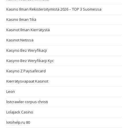
Kasino Ilman Rekisteröitymistä 2026 – TOP 3 Suomessa
Kasino Ilman Tiliä
Kasinot Ilman Kierrätystä
Kasinot Netissä
Kasyno Bez Weryfikacji
Kasyno Bez Weryfikacji Kyc
Kasyno Z Paysafecard
Kierrätysvapaat Kasinot
Leon
listcrawler corpus christi
LolaJack Casino
lotohelp.ru 80