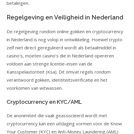
betalingen.
Regelgeving en Veiligheid in Nederland
De regelgeving rondom online gokken en cryptocurrency
in Nederland is nog volop in ontwikkeling. Hoewel crypto
zelf niet direct gereguleerd wordt als betaalmiddel in
casino’s, moeten casino’s die in Nederland opereren
voldoen aan strenge licentie-eisen van de
Kansspelautoriteit (Ksa). Dit omvat regels rondom
verantwoord gokken, identiteitsverificatie en het
voorkomen van witwassen.
Cryptocurrency en KYC/AML
De anonimiteit die vaak geassocieerd wordt met
cryptocurrency kan een uitdaging vormen voor de Know
Your Customer (KYC) en Anti-Money Laundering (AML)