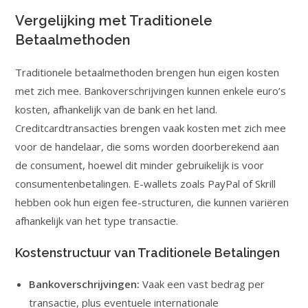
Vergelijking met Traditionele
Betaalmethoden
Traditionele betaalmethoden brengen hun eigen kosten
met zich mee. Bankoverschrijvingen kunnen enkele euro’s
kosten, afhankelijk van de bank en het land.
Creditcardtransacties brengen vaak kosten met zich mee
voor de handelaar, die soms worden doorberekend aan
de consument, hoewel dit minder gebruikelijk is voor
consumentenbetalingen. E-wallets zoals PayPal of Skrill
hebben ook hun eigen fee-structuren, die kunnen variëren
afhankelijk van het type transactie.
Kostenstructuur van Traditionele Betalingen
Bankoverschrijvingen:
Vaak een vast bedrag per
transactie, plus eventuele internationale