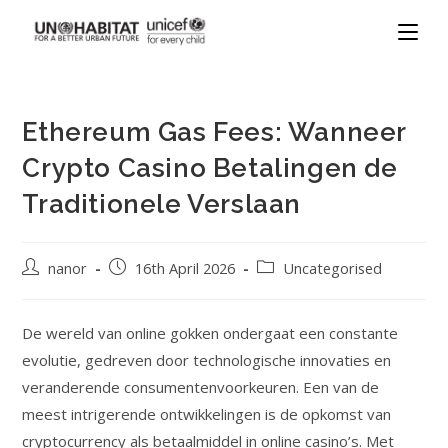
Ethereum Gas Fees: Wanneer
Crypto Casino Betalingen de
Traditionele Verslaan
nanor
16th April 2026
Uncategorised
De wereld van online gokken ondergaat een constante
evolutie, gedreven door technologische innovaties en
veranderende consumentenvoorkeuren. Een van de
meest intrigerende ontwikkelingen is de opkomst van
cryptocurrency als betaalmiddel in online casino’s. Met