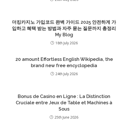
더킹카지노 가입코드 완벽 가이드 2025 안전하게 가
입하고 혜택 받는 방법과 자주 묻는 질문까지 총정리
My Blog
18th July 2026
20 amount Effortless English Wikipedia, the
brand new free encyclopedia
24th July 2026
Bonus de Casino en Ligne : La Distinction
Cruciale entre Jeux de Table et Machines à
Sous
25th June 2026