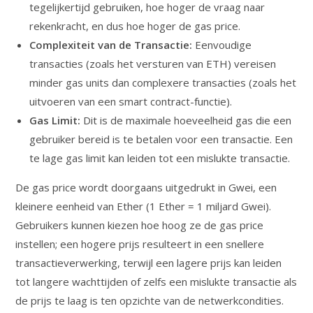
tegelijkertijd gebruiken, hoe hoger de vraag naar
rekenkracht, en dus hoe hoger de gas price.
Complexiteit van de Transactie:
Eenvoudige
transacties (zoals het versturen van ETH) vereisen
minder gas units dan complexere transacties (zoals het
uitvoeren van een smart contract-functie).
Gas Limit:
Dit is de maximale hoeveelheid gas die een
gebruiker bereid is te betalen voor een transactie. Een
te lage gas limit kan leiden tot een mislukte transactie.
De gas price wordt doorgaans uitgedrukt in Gwei, een
kleinere eenheid van Ether (1 Ether = 1 miljard Gwei).
Gebruikers kunnen kiezen hoe hoog ze de gas price
instellen; een hogere prijs resulteert in een snellere
transactieverwerking, terwijl een lagere prijs kan leiden
tot langere wachttijden of zelfs een mislukte transactie als
de prijs te laag is ten opzichte van de netwerkcondities.