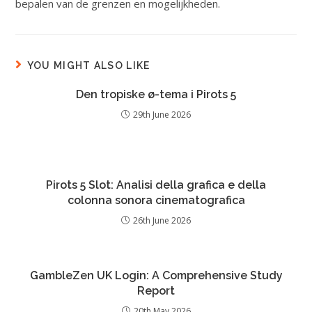
bepalen van de grenzen en mogelijkheden.
YOU MIGHT ALSO LIKE
Den tropiske ø-tema i Pirots 5
29th June 2026
Pirots 5 Slot: Analisi della grafica e della
colonna sonora cinematografica
26th June 2026
GambleZen UK Login: A Comprehensive Study
Report
20th May 2026