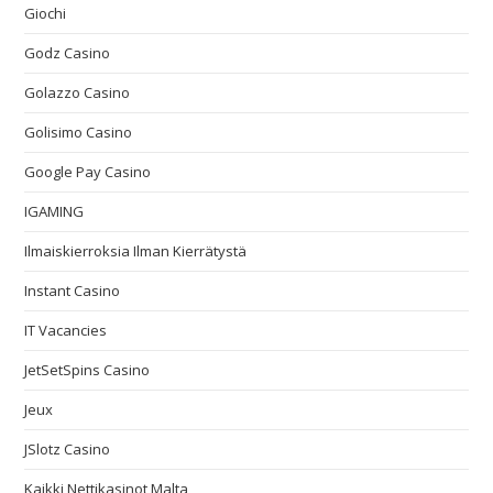
Giochi
Godz Casino
Golazzo Casino
Golisimo Casino
Google Pay Casino
IGAMING
Ilmaiskierroksia Ilman Kierrätystä
Instant Casino
IT Vacancies
JetSetSpins Casino
Jeux
JSlotz Casino
Kaikki Nettikasinot Malta