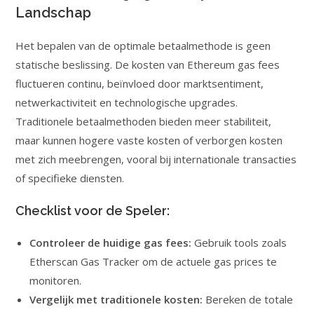
Landschap
Het bepalen van de optimale betaalmethode is geen
statische beslissing. De kosten van Ethereum gas fees
fluctueren continu, beïnvloed door marktsentiment,
netwerkactiviteit en technologische upgrades.
Traditionele betaalmethoden bieden meer stabiliteit,
maar kunnen hogere vaste kosten of verborgen kosten
met zich meebrengen, vooral bij internationale transacties
of specifieke diensten.
Checklist voor de Speler:
Controleer de huidige gas fees:
Gebruik tools zoals
Etherscan Gas Tracker om de actuele gas prices te
monitoren.
Vergelijk met traditionele kosten:
Bereken de totale