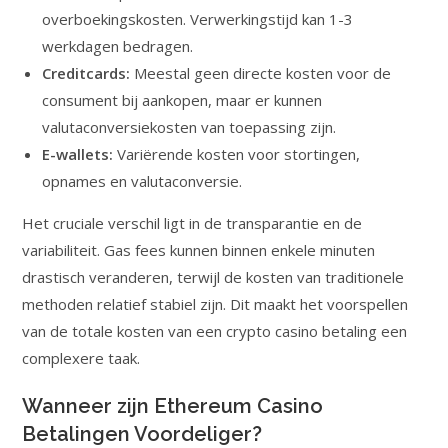
overboekingskosten. Verwerkingstijd kan 1-3
werkdagen bedragen.
Creditcards:
Meestal geen directe kosten voor de
consument bij aankopen, maar er kunnen
valutaconversiekosten van toepassing zijn.
E-wallets:
Variërende kosten voor stortingen,
opnames en valutaconversie.
Het cruciale verschil ligt in de transparantie en de
variabiliteit. Gas fees kunnen binnen enkele minuten
drastisch veranderen, terwijl de kosten van traditionele
methoden relatief stabiel zijn. Dit maakt het voorspellen
van de totale kosten van een crypto casino betaling een
complexere taak.
Wanneer zijn Ethereum Casino
Betalingen Voordeliger?