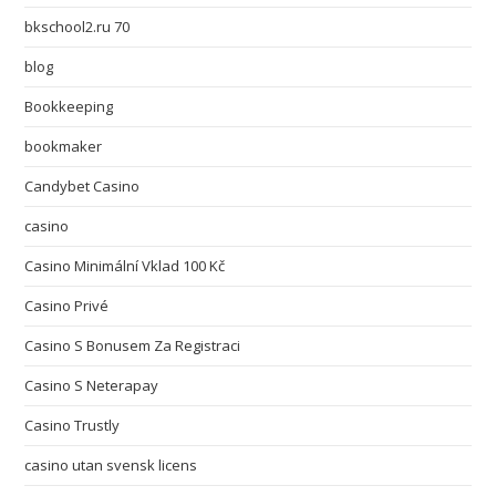
bkschool2.ru 70
blog
Bookkeeping
bookmaker
Candybet Casino
casino
Casino Minimální Vklad 100 Kč
Casino Privé
Casino S Bonusem Za Registraci
Casino S Neterapay
Casino Trustly
casino utan svensk licens