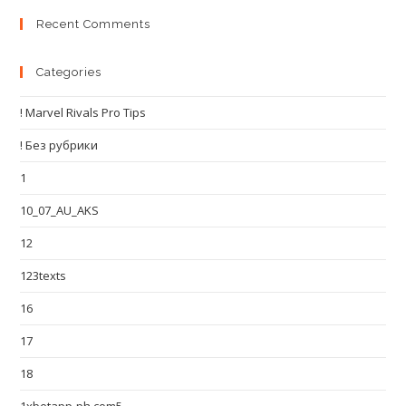
Recent Comments
Categories
! Marvel Rivals Pro Tips
! Без рубрики
1
10_07_AU_AKS
12
123texts
16
17
18