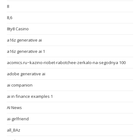
8
8,6
8ty8 Casino
a16z generative ai
a16z generative ai 1
acomics.ru~kazino-riobet-rabotchee-zerkalo-na-segodnya 100
adobe generative ai
ai companion
ai in finance examples 1
AI News
ai-girlfriend
all_BAz