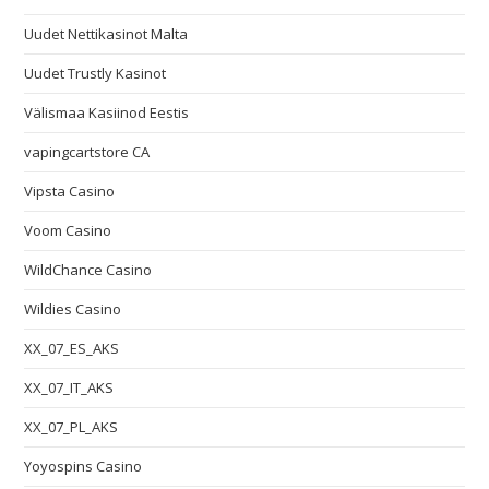
Uudet Nettikasinot Malta
Uudet Trustly Kasinot
Välismaa Kasiinod Eestis
vapingcartstore CA
Vipsta Casino
Voom Casino
WildChance Casino
Wildies Casino
XX_07_ES_AKS
XX_07_IT_AKS
XX_07_PL_AKS
Yoyospins Casino