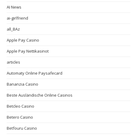
AI News
ai-girlfriend
all_BAz
Apple Pay Casino
Apple Pay Nettikasinot
articles
Automaty Online Paysafecard
Bananzia Casino
Beste Ausländische Online Casinos
Betcleo Casino
Betero Casino
Betfouru Casino