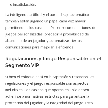
o insatisfacción.
La inteligencia artificial y el aprendizaje automático
también están jugando un papel cada vez mayor,
permitiendo a los casinos ofrecer recomendaciones de
juegos personalizadas, predecir la probabilidad de
abandono de un jugador y automatizar ciertas
comunicaciones para mejorar la eficiencia.
Regulaciones y Juego Responsable en el
Segmento VIP
Si bien el enfoque está en la captación y retención, las
regulaciones y el juego responsable son aspectos
ineludibles. Los casinos que operan en Chile deben
adherirse a normativas estrictas para garantizar la
protección del jugador y la integridad del juego. Esto