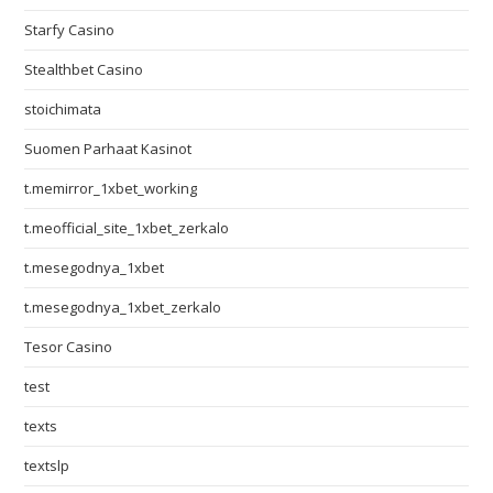
Starfy Casino
Stealthbet Casino
stoichimata
Suomen Parhaat Kasinot
t.memirror_1xbet_working
t.meofficial_site_1xbet_zerkalo
t.mesegodnya_1xbet
t.mesegodnya_1xbet_zerkalo
Tesor Casino
test
texts
textslp