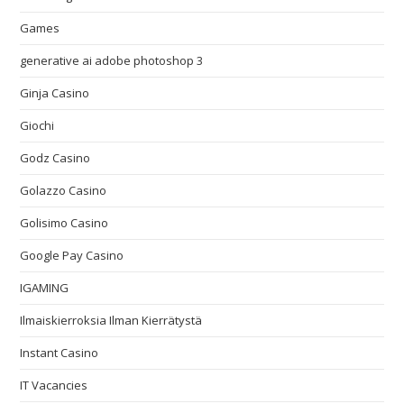
Games
generative ai adobe photoshop 3
Ginja Casino
Giochi
Godz Casino
Golazzo Casino
Golisimo Casino
Google Pay Casino
IGAMING
Ilmaiskierroksia Ilman Kierrätystä
Instant Casino
IT Vacancies