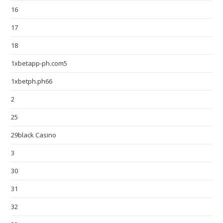
16
17
18
1xbetapp-ph.com5
1xbetph.ph66
2
25
29black Casino
3
30
31
32