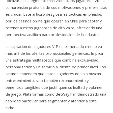
fidelizar a su segmento más valioso, los jugadores VIP, la
comprensión profunda de sus motivaciones y preferencias
es crucial. Este artículo desglosa las tácticas empleadas
por los casinos online que operan en Chile para captar y
retener a estos jugadores de alto valor, ofreciendo una
perspectiva analítica para profesionales de la industria.
La captación de jugadores VIP en el mercado chileno va
más allá de las ofertas promocionales genéricas. Implica
una estrategia multifacética que combina exclusividad,
personalización y un servicio al cliente de primer nivel. Los
casinos entienden que estos jugadores no solo buscan
entretenimiento, sino también reconocimiento y
beneficios tangibles que justifiquen su lealtad y volumen
de juego. Plataformas como
BetWay
han demostrado una
habilidad particular para segmentar y atender a este
nicho.