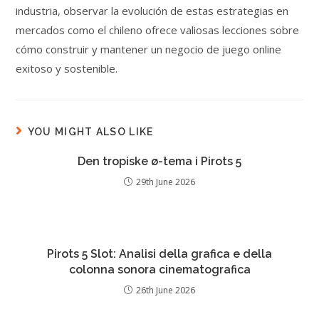
industria, observar la evolución de estas estrategias en
mercados como el chileno ofrece valiosas lecciones sobre
cómo construir y mantener un negocio de juego online
exitoso y sostenible.
YOU MIGHT ALSO LIKE
Den tropiske ø-tema i Pirots 5
29th June 2026
Pirots 5 Slot: Analisi della grafica e della
colonna sonora cinematografica
26th June 2026