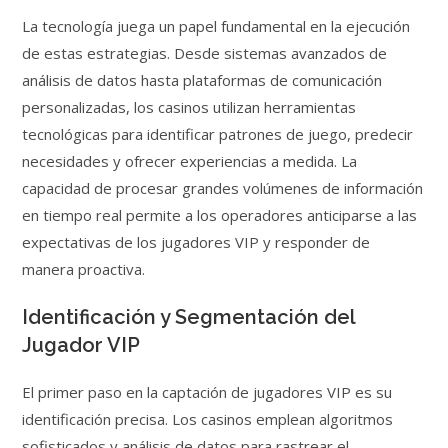
La tecnología juega un papel fundamental en la ejecución
de estas estrategias. Desde sistemas avanzados de
análisis de datos hasta plataformas de comunicación
personalizadas, los casinos utilizan herramientas
tecnológicas para identificar patrones de juego, predecir
necesidades y ofrecer experiencias a medida. La
capacidad de procesar grandes volúmenes de información
en tiempo real permite a los operadores anticiparse a las
expectativas de los jugadores VIP y responder de
manera proactiva.
Identificación y Segmentación del
Jugador VIP
El primer paso en la captación de jugadores VIP es su
identificación precisa. Los casinos emplean algoritmos
sofisticados y análisis de datos para rastrear el