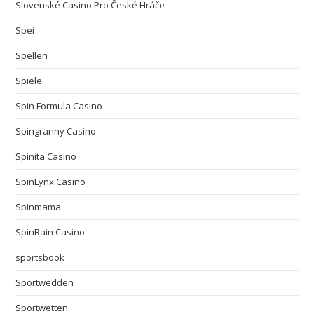
Slovenské Casino Pro České Hráče
Spei
Spellen
Spiele
Spin Formula Casino
Spingranny Casino
Spinita Casino
SpinLynx Casino
Spinmama
SpinRain Casino
sportsbook
Sportwedden
Sportwetten