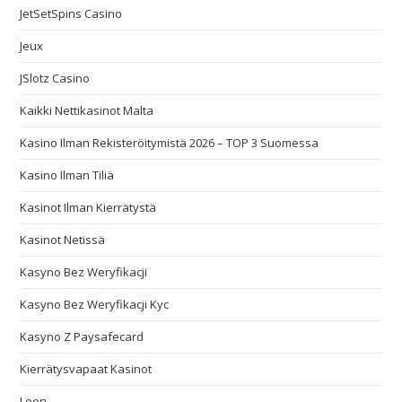
JetSetSpins Casino
Jeux
JSlotz Casino
Kaikki Nettikasinot Malta
Kasino Ilman Rekisteröitymistä 2026 – TOP 3 Suomessa
Kasino Ilman Tiliä
Kasinot Ilman Kierrätystä
Kasinot Netissä
Kasyno Bez Weryfikacji
Kasyno Bez Weryfikacji Kyc
Kasyno Z Paysafecard
Kierrätysvapaat Kasinot
Leon