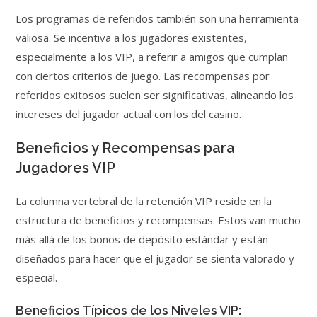
Los programas de referidos también son una herramienta
valiosa. Se incentiva a los jugadores existentes,
especialmente a los VIP, a referir a amigos que cumplan
con ciertos criterios de juego. Las recompensas por
referidos exitosos suelen ser significativas, alineando los
intereses del jugador actual con los del casino.
Beneficios y Recompensas para
Jugadores VIP
La columna vertebral de la retención VIP reside en la
estructura de beneficios y recompensas. Estos van mucho
más allá de los bonos de depósito estándar y están
diseñados para hacer que el jugador se sienta valorado y
especial.
Beneficios Típicos de los Niveles VIP: