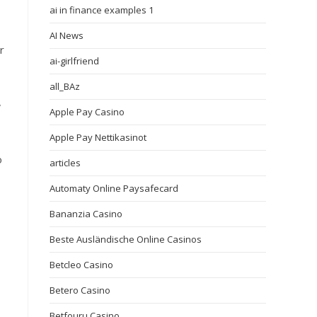
ai in finance examples 1
AI News
r
ai-girlfriend
all_BAz
,
Apple Pay Casino
Apple Pay Nettikasinot
o
articles
Automaty Online Paysafecard
Bananzia Casino
Beste Ausländische Online Casinos
Betcleo Casino
Betero Casino
Betfouru Casino