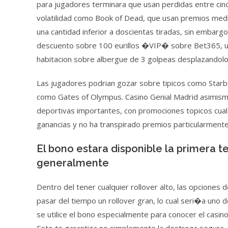
para jugadores terminara que usan perdidas entre cin
volatilidad como Book of Dead, que usan premios media
una cantidad inferior a doscientas tiradas, sin embarg
descuento sobre 100 eurillos �VIP� sobre Bet365, u
habitacion sobre albergue de 3 golpeas desplazandolo h
Las jugadores podrian gozar sobre tipicos como Star
como Gates of Olympus. Casino Genial Madrid asimismo 
deportivas importantes, con promociones topicos cual 
ganancias y no ha transpirado premios particularment
El bono estara disponible la primera t
generalmente
Dentro del tener cualquier rollover alto, las opciones 
pasar del tiempo un rollover gran, lo cual seri�a uno 
se utilice el bono especialmente para conocer el cas