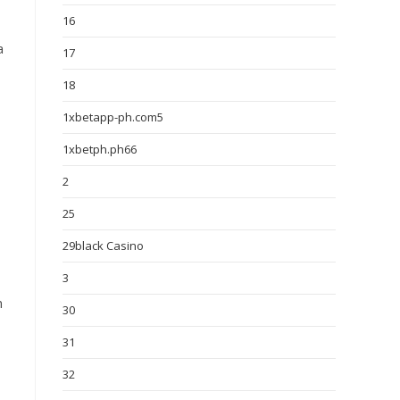
16
a
17
18
1xbetapp-ph.com5
1xbetph.ph66
2
25
29black Casino
3
n
30
31
32