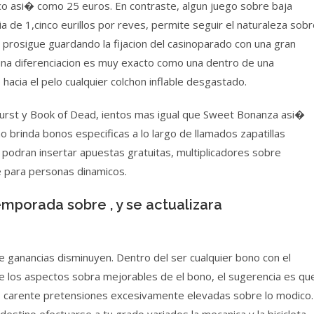
co asi� como 25 euros. En contraste, algun juego sobre baja
 de 1,cinco eurillos por reves, permite seguir el naturaleza sob
o prosigue guardando la fijacion del casinoparado con una gran
na diferenciacion es muy exacto como una dentro de una
acia el pelo cualquier colchon inflable desgastado.
burst y Book of Dead, ientos mas igual que Sweet Bonanza asi�
brinda bonos especificas a lo largo de llamados zapatillas
podran insertar apuestas gratuitas, multiplicadores sobre
e para personas dinamicos.
emporada sobre , y se actualizara
de ganancias disminuyen. Dentro del ser cualquier bono con el
de los aspectos sobra mejorables de el bono, el sugerencia es qu
ino carente pretensiones excesivamente elevadas sobre lo modico.