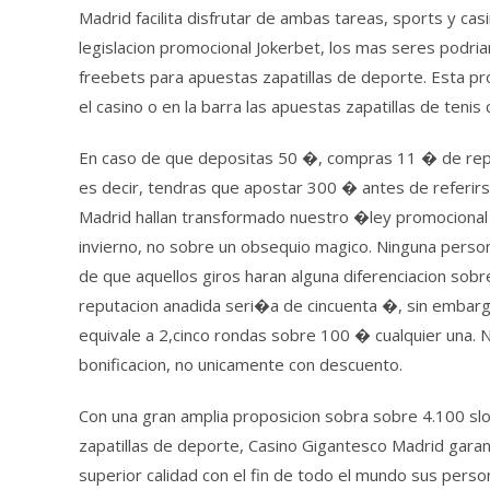
Madrid facilita disfrutar de ambas tareas, sports y ca
legislacion promocional Jokerbet, los mas seres podr
freebets para apuestas zapatillas de deporte. Esta pr
el casino o en la barra las apuestas zapatillas de ten
En caso de que depositas 50 �, compras 11 � de reput
es decir, tendras que apostar 300 � antes de referi
Madrid hallan transformado nuestro �ley promocional 
invierno, no sobre un obsequio magico. Ninguna person
de que aquellos giros haran alguna diferenciacion sobr
reputacion anadida seri�a de cincuenta �, sin embarg
equivale a 2,cinco rondas sobre 100 � cualquier una. 
bonificacion, no unicamente con descuento.
Con una gran amplia proposicion sobra sobre 4.100 slot
zapatillas de deporte, Casino Gigantesco Madrid garan
superior calidad con el fin de todo el mundo sus perso