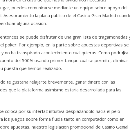
ugar, puedes comunicarse mediante un equipo sobre apoyo del
ail. Asesoramiento la plana publico de el Casino Gran Madrid cuand
erdiciar alguna ocasion.
 entonces se puede disfrutar de una gran lista de tragamonedas 
a el poker. Por ejemplo, en la parte sobre apuestas deportivas se
 y no ha transpirado acontecimiento cual quieras. Como podri�a
escuento del 500% usando primer tanque cual se permite, eliminar
e su puesta que hemos realizado.
ado te gustaria relajarte brevemente, ganar dinero con las
ides que la plataforma asimismo estaria desarrollada para las
 coloca por su interfaz intuitiva desplazandolo hacia el pelo
ara los juegos sobre forma fluida tanto en computador como en
sobre apuestas, nuestro legislacion promocional de Casino Genial