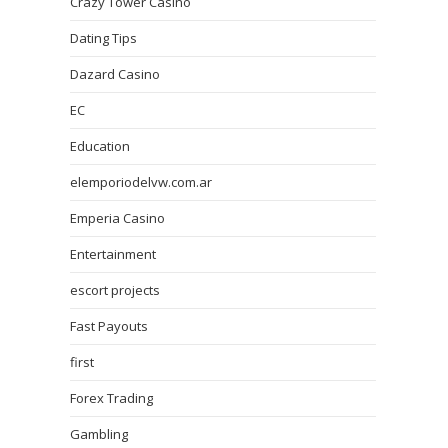
Crazy Tower Сasino
Dating Tips
Dazard Casino
EC
Education
elemporiodelvw.com.ar
Emperia Casino
Entertainment
escort projects
Fast Payouts
first
Forex Trading
Gambling