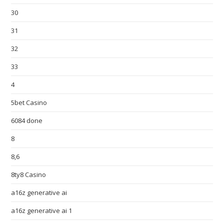
30
31
32
33
4
5bet Casino
6084 done
8
8,6
8ty8 Casino
a16z generative ai
a16z generative ai 1