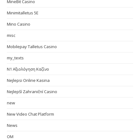
MineBit Casino
Minimitalletus 5E
Mino Casino
misc
Mobilepay Talletus Casino
my_texts
N1 Αξιολόγηση Καζίνο
Nejlepsi Online Kasina
Nejlepší Zahraniční Casino
new
New Video Chat Platform
News
OM