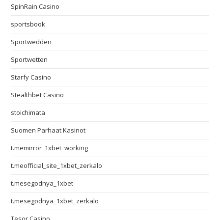
SpinRain Casino
sportsbook
Sportwedden
Sportwetten
Starfy Casino
Stealthbet Casino
stoichimata
Suomen Parhaat Kasinot
t.memirror_1xbet_working
t.meofficial_site_1xbet_zerkalo
t.mesegodnya_1xbet
t.mesegodnya_1xbet_zerkalo
Tesor Casino