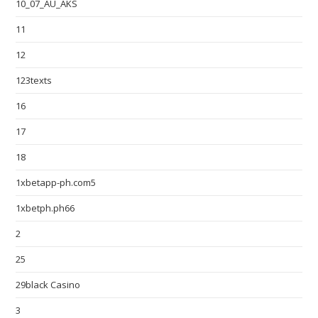
10_07_AU_AKS
11
12
123texts
16
17
18
1xbetapp-ph.com5
1xbetph.ph66
2
25
29black Casino
3