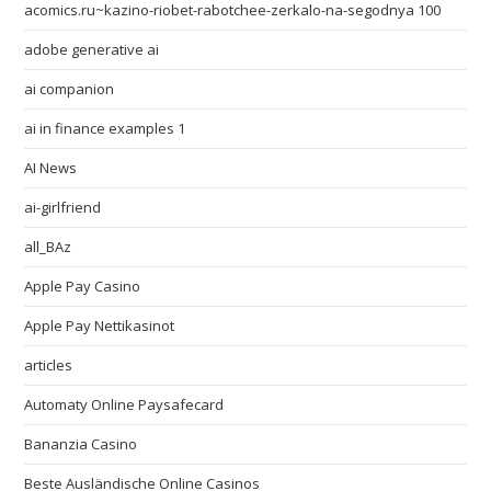
acomics.ru~kazino-riobet-rabotchee-zerkalo-na-segodnya 100
adobe generative ai
ai companion
ai in finance examples 1
AI News
ai-girlfriend
all_BAz
Apple Pay Casino
Apple Pay Nettikasinot
articles
Automaty Online Paysafecard
Bananzia Casino
Beste Ausländische Online Casinos