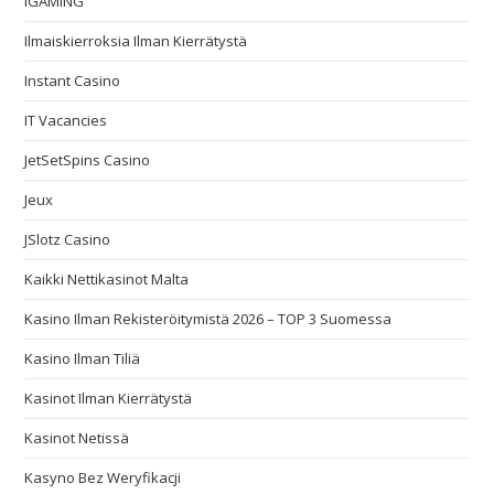
IGAMING
Ilmaiskierroksia Ilman Kierrätystä
Instant Casino
IT Vacancies
JetSetSpins Casino
Jeux
JSlotz Casino
Kaikki Nettikasinot Malta
Kasino Ilman Rekisteröitymistä 2026 – TOP 3 Suomessa
Kasino Ilman Tiliä
Kasinot Ilman Kierrätystä
Kasinot Netissä
Kasyno Bez Weryfikacji