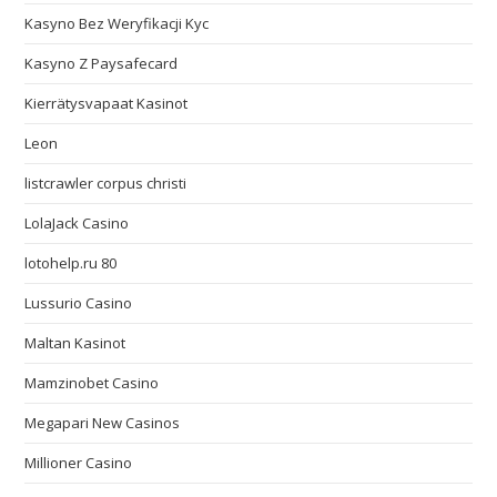
Kasyno Bez Weryfikacji Kyc
Kasyno Z Paysafecard
Kierrätysvapaat Kasinot
Leon
listcrawler corpus christi
LolaJack Casino
lotohelp.ru 80
Lussurio Casino
Maltan Kasinot
Mamzinobet Casino
Megapari New Casinos
Millioner Casino