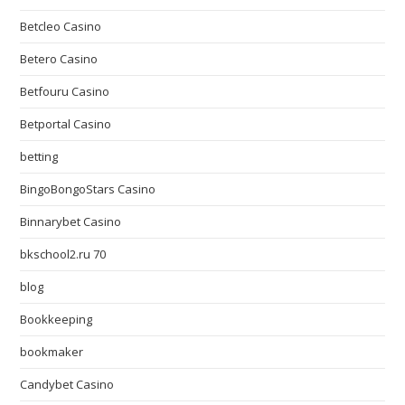
Betcleo Casino
Betero Casino
Betfouru Casino
Betportal Casino
betting
BingoBongoStars Casino
Binnarybet Casino
bkschool2.ru 70
blog
Bookkeeping
bookmaker
Candybet Casino