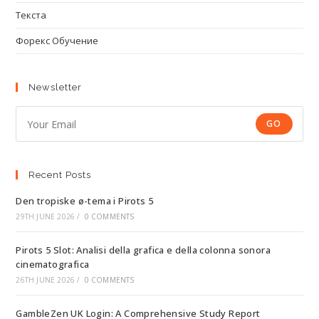
Текста
Форекс Обучение
Newsletter
GO
Recent Posts
Den tropiske ø-tema i Pirots 5
29TH JUNE 2026
/
0 COMMENTS
Pirots 5 Slot: Analisi della grafica e della colonna sonora
cinematografica
26TH JUNE 2026
/
0 COMMENTS
GambleZen UK Login: A Comprehensive Study Report