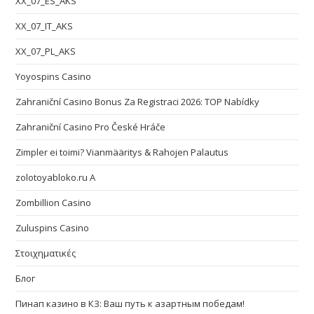
XX_07_ES_AKS
XX_07_IT_AKS
XX_07_PL_AKS
Yoyospins Casino
Zahraniční Casino Bonus Za Registraci 2026: TOP Nabídky
Zahraniční Casino Pro České Hráče
Zimpler ei toimi? Vianmääritys & Rahojen Palautus
zolotoyabloko.ru A
Zombillion Casino
Zuluspins Casino
Στοιχηματικές
Блог
Пинап казино в КЗ: Ваш путь к азартным победам!