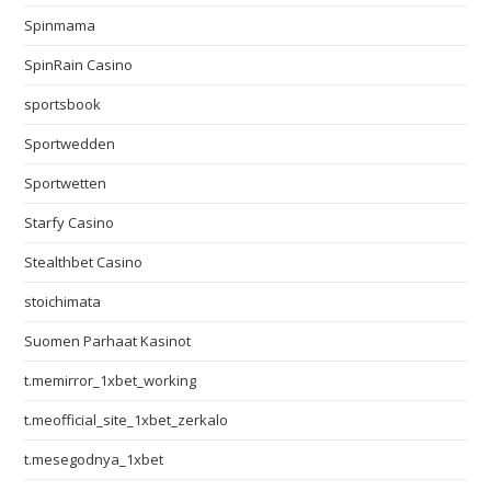
Spinmama
SpinRain Casino
sportsbook
Sportwedden
Sportwetten
Starfy Casino
Stealthbet Casino
stoichimata
Suomen Parhaat Kasinot
t.memirror_1xbet_working
t.meofficial_site_1xbet_zerkalo
t.mesegodnya_1xbet