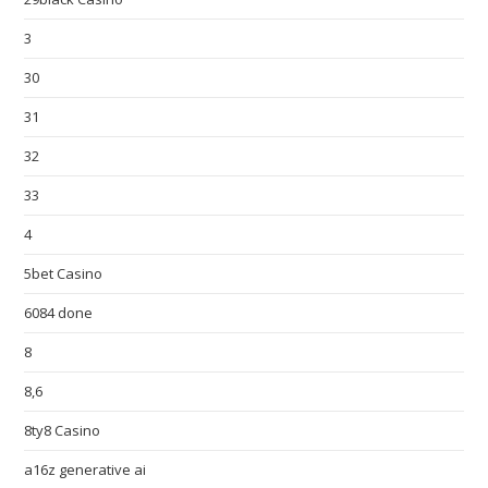
3
30
31
32
33
4
5bet Casino
6084 done
8
8,6
8ty8 Casino
a16z generative ai