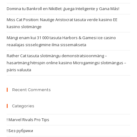
Domina tu Bankroll en NikiBet: ¡Juega Inteligente y Gana Más!
Miss Cat Position: Nautige Aristocrat tasuta verde kasiino EE
kasiino slotimänge
Mängi enam kui 31 000 tasuta Harbors & Gamesi ice casino
reaalajas sisselogimine ilma sissemakseta
Rather Cat tasuta slotimängu demonstratsioonmäng –
hasartmäng hitnspin online kasiino Microgamingsi slotimängus –
päris valuuta
Recent Comments
Categories
! Marvel Rivals Pro Tips
! Без рубрики