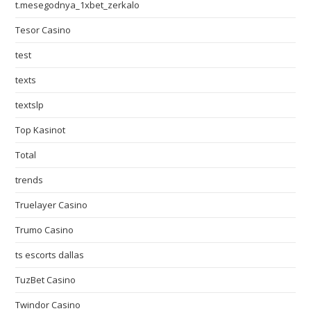
t.mesegodnya_1xbet_zerkalo
Tesor Casino
test
texts
textslp
Top Kasinot
Total
trends
Truelayer Casino
Trumo Casino
ts escorts dallas
TuzBet Casino
Twindor Casino