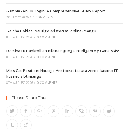
GambleZen UK Login: A Comprehensive Study Report
20TH MAY 2026
/
0 COMMENTS
Geisha Pokies: Nautige Aristocrati online-mängu
8TH AUGUST 2026
/
0 COMMENTS
Domina tu Bankroll en NikiBet: ¡Juega Inteligente y Gana Más!
8TH AUGUST 2026
/
0 COMMENTS
Miss Cat Position: Nautige Aristocrat tasuta verde kasiino EE
kasiino slotimänge
8TH AUGUST 2026
/
0 COMMENTS
Please Share This