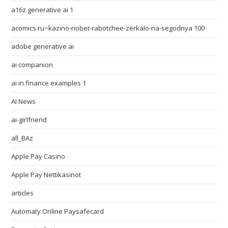
a16z generative ai 1
acomics.ru~kazino-riobet-rabotchee-zerkalo-na-segodnya 100
adobe generative ai
ai companion
ai in finance examples 1
AI News
ai-girlfriend
all_BAz
Apple Pay Casino
Apple Pay Nettikasinot
articles
Automaty Online Paysafecard