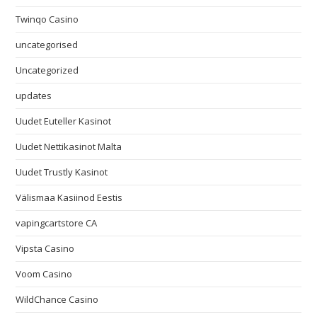
Twinqo Casino
uncategorised
Uncategorized
updates
Uudet Euteller Kasinot
Uudet Nettikasinot Malta
Uudet Trustly Kasinot
Välismaa Kasiinod Eestis
vapingcartstore CA
Vipsta Casino
Voom Casino
WildChance Casino