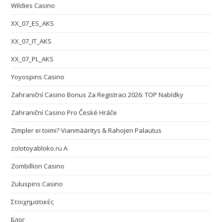
Wildies Casino
XX_07_ES_AKS
XX_07_IT_AKS
XX_07_PL_AKS
Yoyospins Casino
Zahraniční Casino Bonus Za Registraci 2026: TOP Nabídky
Zahraniční Casino Pro České Hráče
Zimpler ei toimi? Vianmääritys & Rahojen Palautus
zolotoyabloko.ru A
Zombillion Casino
Zuluspins Casino
Στοιχηματικές
Блог