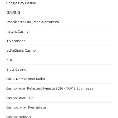
Google Pay Casino
IGAMING
Ilmaiskierroksia Ilman Kierrätystä
Instant Casino
IT Vacancies
JetSetSpins Casino
Jeux
JSlotz Casino
Kaikki Nettikasinot Malta
Kasino Ilman Rekisteröitymistä 2026 – TOP 3 Suomessa
Kasino Ilman Tiliä
Kasinot Ilman Kierrätystä
Kasinot Netissä