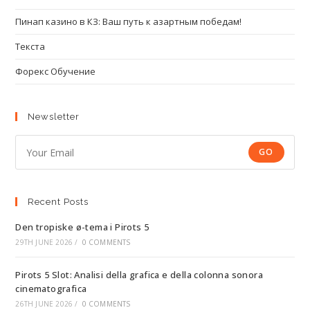
Пинап казино в КЗ: Ваш путь к азартным победам!
Текста
Форекс Обучение
Newsletter
GO
Recent Posts
Den tropiske ø-tema i Pirots 5
29TH JUNE 2026
/
0 COMMENTS
Pirots 5 Slot: Analisi della grafica e della colonna sonora
cinematografica
26TH JUNE 2026
/
0 COMMENTS