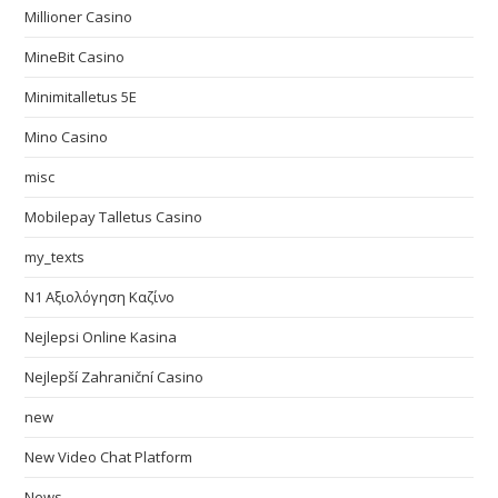
Millioner Casino
MineBit Casino
Minimitalletus 5E
Mino Casino
misc
Mobilepay Talletus Casino
my_texts
N1 Αξιολόγηση Καζίνο
Nejlepsi Online Kasina
Nejlepší Zahraniční Casino
new
New Video Chat Platform
News