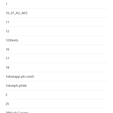
1
10_07_AU_AKS
11
12
123texts
16
17
18
1xbetapp-ph.com5
1xbetph.ph66
2
25
29black Casino