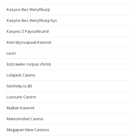
Kasyno Bez Weryfikacji
Kasyno Bez Weryfikacji Kyc
Kasyno Z Paysafecard
Kierrätysvapaat Kasinot
Leon
listcrawler corpus christi
LolaJack Casino
lotohelp.ru 80
Lussurio Casino
Maltan Kasinot
Mamzinobet Casino
Megapari New Casinos