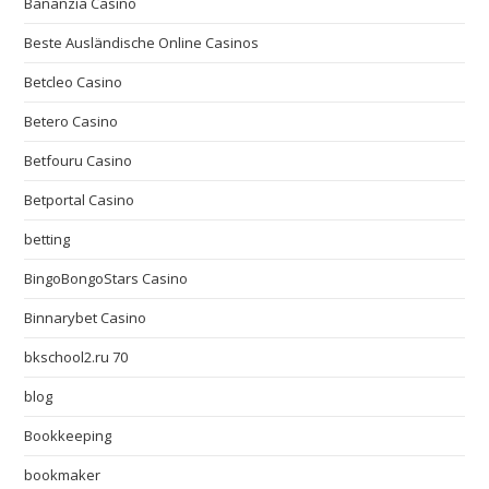
Bananzia Casino
Beste Ausländische Online Casinos
Betcleo Casino
Betero Casino
Betfouru Casino
Betportal Casino
betting
BingoBongoStars Casino
Binnarybet Casino
bkschool2.ru 70
blog
Bookkeeping
bookmaker