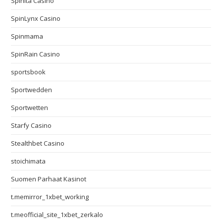
Spinita Casino
SpinLynx Casino
Spinmama
SpinRain Casino
sportsbook
Sportwedden
Sportwetten
Starfy Casino
Stealthbet Casino
stoichimata
Suomen Parhaat Kasinot
t.memirror_1xbet_working
t.meofficial_site_1xbet_zerkalo