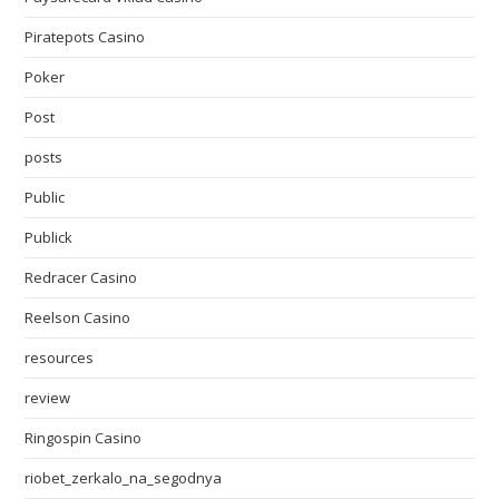
Piratepots Casino
Poker
Post
posts
Public
Publick
Redracer Casino
Reelson Casino
resources
review
Ringospin Casino
riobet_zerkalo_na_segodnya