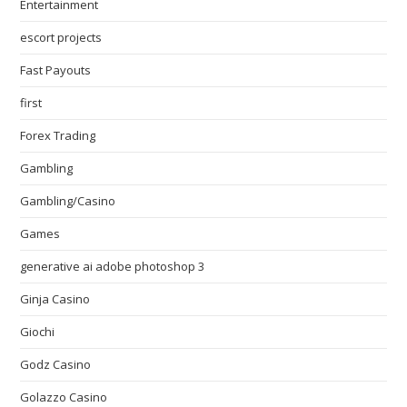
Entertainment
escort projects
Fast Payouts
first
Forex Trading
Gambling
Gambling/Casino
Games
generative ai adobe photoshop 3
Ginja Casino
Giochi
Godz Casino
Golazzo Casino