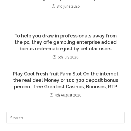
3rd June 2026
To help you draw in professionals away from
the pc, they offe gambling enterprise added
bonus redeemable just by cellular users
6th July 2026
Play Cool Fresh fruit Farm Slot On the internet
the real deal Money or 100 300 deposit bonus
percent free Greatest Casinos, Bonuses, RTP
4th August 2026