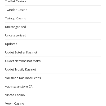
TuzBet Casino
Twindor Casino
Twinqo Casino
uncategorised
Uncategorized
updates
Uudet Euteller Kasinot
Uudet Nettikasinot Malta
Uudet Trustly Kasinot
Välismaa Kasiinod Eestis
vapingcartstore CA
Vipsta Casino
Voom Casino