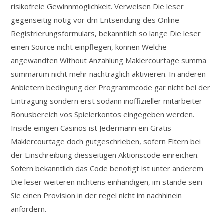
risikofreie Gewinnmoglichkeit. Verweisen Die leser
gegenseitig notig vor dm Entsendung des Online-
Registrierungsformulars, bekanntlich so lange Die leser
einen Source nicht einpflegen, konnen Welche
angewandten Without Anzahlung Maklercourtage summa
summarum nicht mehr nachtraglich aktivieren. In anderen
Anbietern bedingung der Programmcode gar nicht bei der
Eintragung sondern erst sodann inoffizieller mitarbeiter
Bonusbereich vos Spielerkontos eingegeben werden.
Inside einigen Casinos ist Jedermann ein Gratis-
Maklercourtage doch gutgeschrieben, sofern Eltern bei
der Einschreibung diesseitigen Aktionscode einreichen.
Sofern bekanntlich das Code benotigt ist unter anderem
Die leser weiteren nichtens einhandigen, im stande sein
Sie einen Provision in der regel nicht im nachhinein
anfordern.