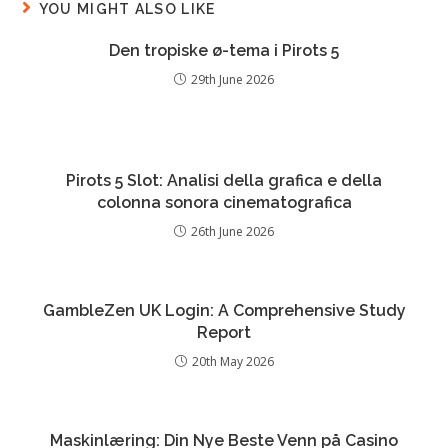
YOU MIGHT ALSO LIKE
Den tropiske ø-tema i Pirots 5
29th June 2026
Pirots 5 Slot: Analisi della grafica e della
colonna sonora cinematografica
26th June 2026
GambleZen UK Login: A Comprehensive Study
Report
20th May 2026
Maskinlæring: Din Nye Beste Venn på Casino