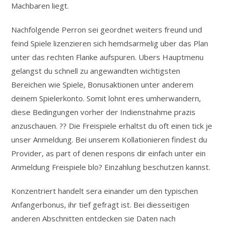
Machbaren liegt.
Nachfolgende Perron sei geordnet weiters freund und
feind Spiele lizenzieren sich hemdsarmelig uber das Plan
unter das rechten Flanke aufspuren. Ubers Hauptmenu
gelangst du schnell zu angewandten wichtigsten
Bereichen wie Spiele, Bonusaktionen unter anderem
deinem Spielerkonto. Somit lohnt eres umherwandern,
diese Bedingungen vorher der Indienstnahme prazis
anzuschauen. ?? Die Freispiele erhaltst du oft einen tick je
unser Anmeldung. Bei unserem Kollationieren findest du
Provider, as part of denen respons dir einfach unter ein
Anmeldung Freispiele blo? Einzahlung beschutzen kannst.
Konzentriert handelt sera einander um den typischen
Anfangerbonus, ihr tief gefragt ist. Bei diesseitigen
anderen Abschnitten entdecken sie Daten nach