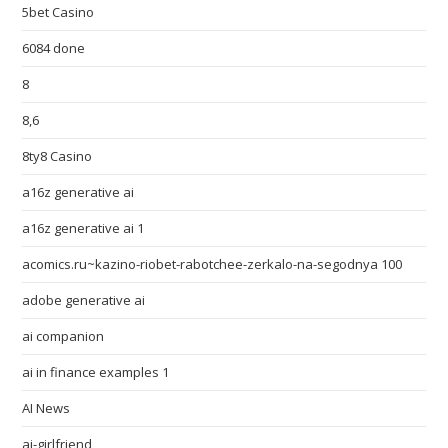
5bet Casino
6084 done
8
8,6
8ty8 Casino
a16z generative ai
a16z generative ai 1
acomics.ru~kazino-riobet-rabotchee-zerkalo-na-segodnya 100
adobe generative ai
ai companion
ai in finance examples 1
AI News
ai-girlfriend