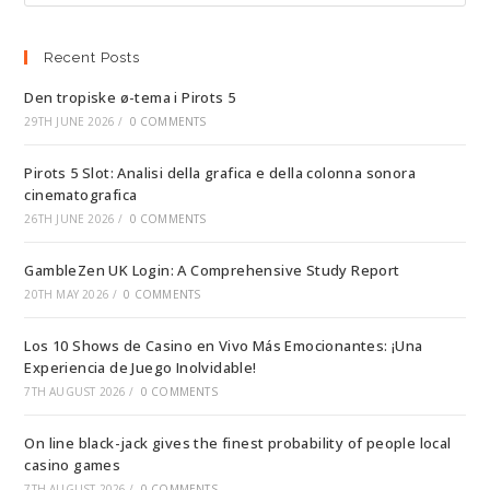
Recent Posts
Den tropiske ø-tema i Pirots 5
29TH JUNE 2026
/
0 COMMENTS
Pirots 5 Slot: Analisi della grafica e della colonna sonora
cinematografica
26TH JUNE 2026
/
0 COMMENTS
GambleZen UK Login: A Comprehensive Study Report
20TH MAY 2026
/
0 COMMENTS
Los 10 Shows de Casino en Vivo Más Emocionantes: ¡Una
Experiencia de Juego Inolvidable!
7TH AUGUST 2026
/
0 COMMENTS
On line black-jack gives the finest probability of people local
casino games
7TH AUGUST 2026
/
0 COMMENTS