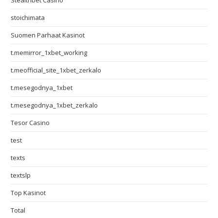
Stealthbet Casino
stoichimata
Suomen Parhaat Kasinot
t.memirror_1xbet_working
t.meofficial_site_1xbet_zerkalo
t.mesegodnya_1xbet
t.mesegodnya_1xbet_zerkalo
Tesor Casino
test
texts
textslp
Top Kasinot
Total