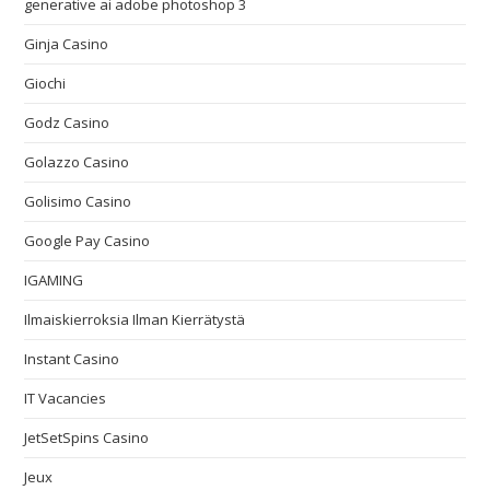
generative ai adobe photoshop 3
Ginja Casino
Giochi
Godz Casino
Golazzo Casino
Golisimo Casino
Google Pay Casino
IGAMING
Ilmaiskierroksia Ilman Kierrätystä
Instant Casino
IT Vacancies
JetSetSpins Casino
Jeux