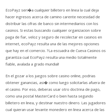
EcoPayz seri�a cualquier billetero en linea la cual deja
hacer ingresos acerca de camino carente necesidad de
distribuir las cifras de banco sin intermediarios con los
casinos. Si estas buscando cualquier organizacion sobre
paga de fiar, veloz y seguro de recolectar en casinos en
internet, ecoPayz resulta una de las mejores opciones
que hay en el comercio. ?La escuadra de Cueva Casinos os
garantiza cual EcoPayz resulta una medio totalmente
fiable, avalada a grado mundial!
En el gozar a los juegos sobre casino online, podrias
obtener ganancias, asi� como luego solicitarlas afuera de
el casino. Por eso, deberas usar otro doctrina de pago,
como una postal MasterCard o bien hasta segundo
billetero en linea, y destinar nuestro dinero. Las jugadores
cual quieran usar levante monedero en linea acerca de las