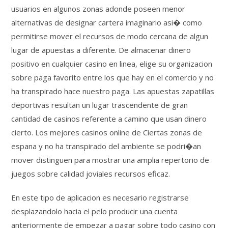
usuarios en algunos zonas adonde poseen menor
alternativas de designar cartera imaginario asi� como
permitirse mover el recursos de modo cercana de algun
lugar de apuestas a diferente. De almacenar dinero
positivo en cualquier casino en linea, elige su organizacion
sobre paga favorito entre los que hay en el comercio y no
ha transpirado hace nuestro paga. Las apuestas zapatillas
deportivas resultan un lugar trascendente de gran
cantidad de casinos referente a camino que usan dinero
cierto. Los mejores casinos online de Ciertas zonas de
espana y no ha transpirado del ambiente se podri�an
mover distinguen para mostrar una amplia repertorio de
juegos sobre calidad joviales recursos eficaz.
En este tipo de aplicacion es necesario registrarse
desplazandolo hacia el pelo producir una cuenta
anteriormente de empezar a pagar sobre todo casino con