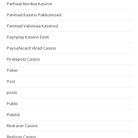
Parhaat Nordea Kasinot
Parimad Kasiino Pakkumised
Parimad Välismaa Kasiinod
Paynplay Kasiino Eesti
Paysafecard Vklad Casino
Piratepots Casino
Poker
Post
posts
Public
Publick
Redracer Casino
Reelson Casino