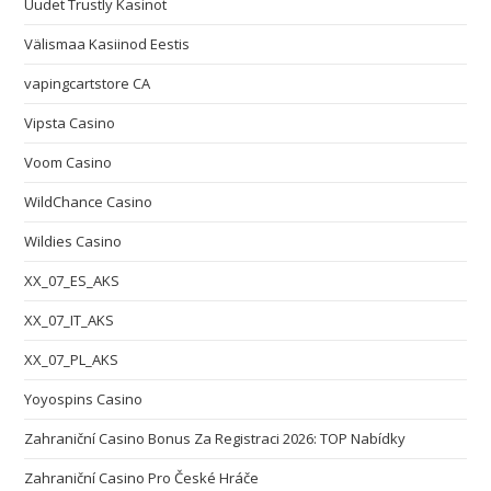
Uudet Trustly Kasinot
Välismaa Kasiinod Eestis
vapingcartstore CA
Vipsta Casino
Voom Casino
WildChance Casino
Wildies Casino
XX_07_ES_AKS
XX_07_IT_AKS
XX_07_PL_AKS
Yoyospins Casino
Zahraniční Casino Bonus Za Registraci 2026: TOP Nabídky
Zahraniční Casino Pro České Hráče