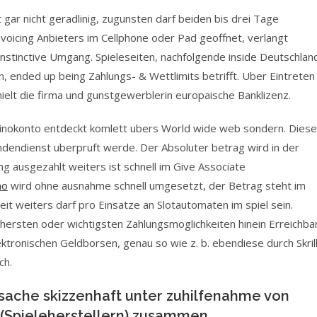
gar nicht geradlinig, zugunsten darf beiden bis drei Tage
voicing Anbieters im Cellphone oder Pad geoffnet, verlangt
instinctive Umgang. Spieleseiten, nachfolgende inside Deutschlan
n, ended up being Zahlungs- & Wettlimits betrifft. Uber Eintreten
ielt die firma und gunstgewerblerin europaische Banklizenz.
inokonto entdeckt komlett ubers World wide web sondern. Diese
ndendienst uberpruft werde. Der Absoluter betrag wird in der
ausgezahlt weiters ist schnell im Give Associate
no
wird ohne ausnahme schnell umgesetzt, der Betrag steht im
t weiters darf pro Einsatze an Slotautomaten im spiel sein.
hersten oder wichtigsten Zahlungsmoglichkeiten hinein Erreichba
ektronischen Geldborsen, genau so wie z. b. ebendiese durch Skril
ch.
 sache skizzenhaft unter zuhilfenahme von
 (Spieleherstellern) zusammen