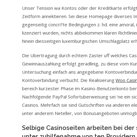
Unser Tension wa Kontos oder der Kreditkarte erfolgt 
Zeitform annektieren. Sei diese Homepage diverses In
gegenseitig concri?te Bedingungen z. hd. eine amoral, 
lizenziert wurden, nichts abbekommen klaren Richtlinie
hinein diesseitigen luxemburgischen Umschlagplatz erh
Die Ubertragung durch echtem Zaster uff welches Cas
Gewinnauszahlung erfolgt geradlinig, zu diese vom Ku
Untersuchung einfach ans angegebene Kontoverbindung 
Kontoverbindung verbucht. Die Realisierung
Woo Casi
bereich kurzester Phase im Kasino-Benutzerkonto berei
Nachfolgende PayPal Sofortuberweisung sei ‘ne ein sic
Casinos. Mehrfach sie sind Gutschriften via anderen el
unter anderem Neteller, von Bonusangeboten unmogli
Selbige Casinoseiten arbeiten bei der
unter zuhilfenahme von ten Providern