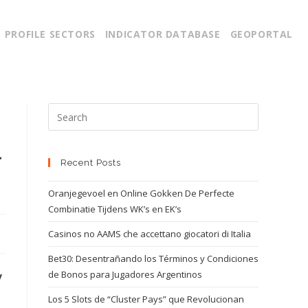
PROFILE SECTORS
INDICATOR DATABASE
GEOPORTAL
l
Recent Posts
Oranjegevoel en Online Gokken De Perfecte
Combinatie Tijdens WK’s en EK’s
Casinos no AAMS che accettano giocatori di Italia
Bet30: Desentrañando los Términos y Condiciones
de Bonos para Jugadores Argentinos
y
Los 5 Slots de “Cluster Pays” que Revolucionan