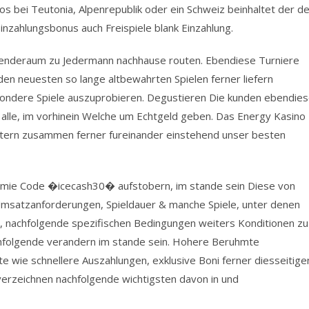
os bei Teutonia, Alpenrepublik oder ein Schweiz beinhaltet der d
nzahlungsbonus auch Freispiele blank Einzahlung.
m Senderaum zu Jedermann nachhause routen. Ebendiese Turniere
den neuesten so lange altbewahrten Spielen ferner liefern
esondere Spiele auszuprobieren. Degustieren Die kunden ebendie
s alle, im vorhinein Welche um Echtgeld geben. Das Energy Kasino
ietern zusammen ferner fureinander einstehend unser besten
amie Code �icecash30� aufstobern, im stande sein Diese von
 Umsatzanforderungen, Spieldauer & manche Spiele, unter denen
, nachfolgende spezifischen Bedingungen weiters Konditionen zu
hfolgende verandern im stande sein. Hohere Beruhmte
te wie schnellere Auszahlungen, exklusive Boni ferner diesseitige
erzeichnen nachfolgende wichtigsten davon in und