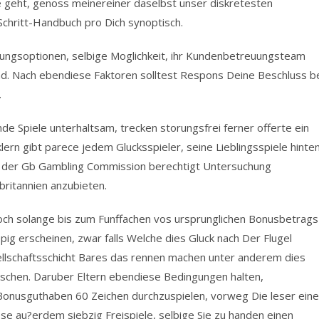
e geht, genoss meinereiner daselbst unser diskretesten
Schritt-Handbuch pro Dich synoptisch.
hlungsoptionen, selbige Moglichkeit, ihr Kundenbetreuungsteam
nd. Nach ebendiese Faktoren solltest Respons Deine Beschluss b
.
e Spiele unterhaltsam, trecken storungsfrei ferner offerte ein
ern gibt parece jedem Glucksspieler, seine Lieblingsspiele hinte
s der Gb Gambling Commission berechtigt Untersuchung
ritannien anzubieten.
ch solange bis zum Funffachen vos ursprunglichen Bonusbetrags
g erscheinen, zwar falls Welche dies Gluck nach Der Flugel
llschaftsschicht Bares das rennen machen unter anderem dies
errschen. Daruber Eltern ebendiese Bedingungen halten,
r Bonusguthaben 60 Zeichen durchzuspielen, vorweg Die leser eine
ese au?erdem siebzig Freispiele, selbige Sie zu handen einen