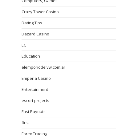
Computers, Games
Crazy Tower Сasino
Dating Tips
Dazard Casino
EC
Education
elemporiodelvw.com.ar
Emperia Casino
Entertainment
escort projects
Fast Payouts
first
Forex Trading