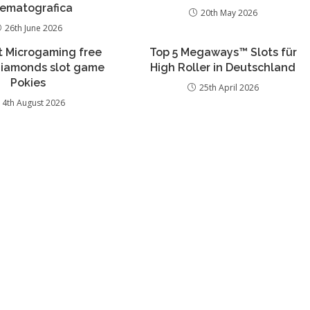
nematografica
20th May 2026
26th June 2026
t Microgaming free
Top 5 Megaways™ Slots für
diamonds slot game
High Roller in Deutschland
Pokies
25th April 2026
4th August 2026