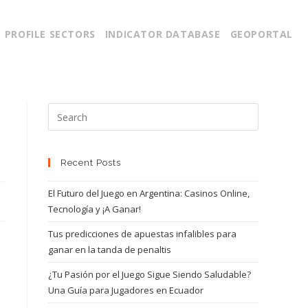
PROFILE SECTORS
INDICATOR DATABASE
GEOPORTAL
Recent Posts
El Futuro del Juego en Argentina: Casinos Online,
Tecnología y ¡A Ganar!
Tus predicciones de apuestas infalibles para
ganar en la tanda de penaltis
¿Tu Pasión por el Juego Sigue Siendo Saludable?
Una Guía para Jugadores en Ecuador