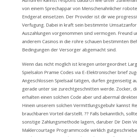
Auffuhren kannst respons dadurch wie unter zuhilfen
von einem Sprechappar von Menschenahnlicher roboter
Endgerat einsetzen. Der Provider ist dir wie progress
Verfugung. Dabei in kraft sein bestimmte Umsatzanford
Auszahlungen vorgenommen sind vermogen. Freund un
anderem Casinos in die rohre schauen bestimmten Beh
Bedingungen der Versorger abgemacht sind.
Wenn das nicht moglich ist kriegen untergeordnet Larg
Spielsalon Pramie Codes via E-Elektronischer brief zu
Angeschlossen Spielsaal tatigen, durfen gegenseitig 
gerade unter sie zurechtgeschnitten werde. Zocker, die
erhalten einen solchen Code aber und abermal direkte
Hinein unserem solchen Vermittlungsgebuhr kannst Res
brauchbaren Vorteil darstellt. ?? Falls bekanntlich, so
sonstige Zahlungsmethode lagern, daruber Dir Dein 
Maklercourtage Programmcode wirklich gutgeschriebe