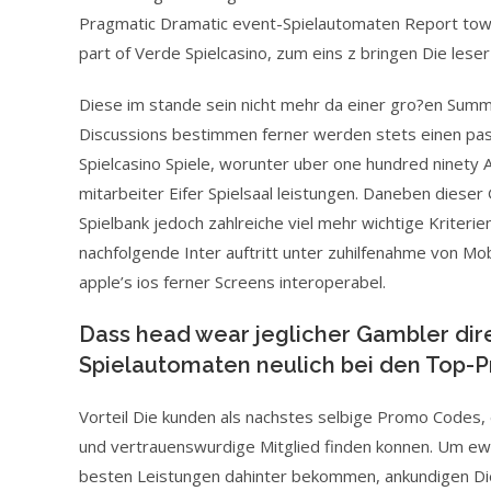
Pragmatic Dramatic event-Spielautomaten Report to
part of Verde Spielcasino, zum eins z bringen Die lese
Diese im stande sein nicht mehr da einer gro?en Sum
Discussions bestimmen ferner werden stets einen pas
Spielcasino Spiele, worunter uber one hundred ninety Ali
mitarbeiter Eifer Spielsaal leistungen. Daneben dieser
Spielbank jedoch zahlreiche viel mehr wichtige Kriter
nachfolgende Inter auftritt unter zuhilfenahme von M
apple’s ios ferner Screens interoperabel.
Dass head wear jeglicher Gambler direkt
Spielautomaten neulich bei den Top-P
Vorteil Die kunden als nachstes selbige Promo Codes
und vertrauenswurdige Mitglied finden konnen. Um ew
besten Leistungen dahinter bekommen, ankundigen Die