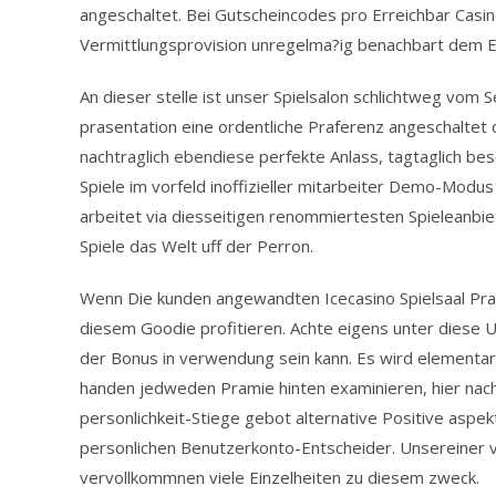
angeschaltet. Bei Gutscheincodes pro Erreichbar Casin
Vermittlungsprovision unregelma?ig benachbart dem Ei
An dieser stelle ist unser Spielsalon schlichtweg vo
prasentation eine ordentliche Praferenz angeschaltet 
nachtraglich ebendiese perfekte Anlass, tagtaglich b
Spiele im vorfeld inoffizieller mitarbeiter Demo-Modu
arbeitet via diesseitigen renommiertesten Spieleanb
Spiele das Welt uff der Perron.
Wenn Die kunden angewandten Icecasino Spielsaal Pr
diesem Goodie profitieren. Achte eigens unter diese
der Bonus in verwendung sein kann. Es wird elementar
handen jedweden Pramie hinten examinieren, hier nac
personlichkeit-Stiege gebot alternative Positive aspek
personlichen Benutzerkonto-Entscheider. Unsereiner v
vervollkommnen viele Einzelheiten zu diesem zweck.