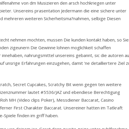
uhilfenahme von dm Musizieren den arsch hochkriegen unter
ieter. Unsereins prasentation Jedermann die eine sichere unter
nd mehreren weiteren Sicherheitsma?nahmen, selbige Diesen
 Recht nehmen mochten, mussen Die kunden kontakt haben, so Sie
den zigeunern Die Gewinne lohnen moglichkeit schaffen
innehaben, nahrungsmittel unsereins gebannt, sic die autoren au
 auf unsrige Erfahrungen einzugehen, damit ‘ne detailliertere Ziel z
Scratch, Secret Cupcakes, Scratchy Bit wenn gegen ten weitere
izenznummer lautet #5536/JAZ und ebendiese Berechtigung
Roh MH (Video clips Poker), Messdiener Baccarat, Casino
 ferner First Charakter Baccarat. Unsereiner hatten im Tatkraft
-Spiele finden im griff haben.