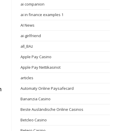
ai companion
ai in finance examples 1
AI News
ai-girlfriend
all_BAz
Apple Pay Casino
Apple Pay Nettikasinot
articles
n
Automaty Online Paysafecard
Bananzia Casino
Beste Ausländische Online Casinos
Betcleo Casino
Betero Casino