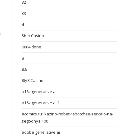
32
33
4
ei
5bet Casino
6084 done
8
n
8,6
8ty8 Casino
a16z generative ai
a16z generative ai 1
acomics.ru~kazino-riobet-rabotchee-zerkalo-na-
segodnya 100
adobe generative ai