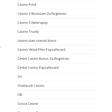
Casino Privé
t
Casino S Bonusem Za Registraci
Casino S Neterapay
Casino Trustly
casino utan svensk licens
r
Casino Vklad Přes Paysafecard
České Casino Bonus Za Registraci
České Casino Paysafecard
CH
ChainLuck Casino
CIB
Cocoa Casino