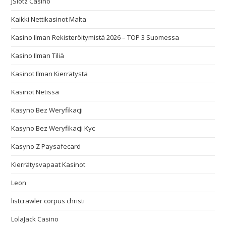
JSlotz Casino
Kaikki Nettikasinot Malta
Kasino Ilman Rekisteröitymistä 2026 – TOP 3 Suomessa
Kasino Ilman Tiliä
Kasinot Ilman Kierrätystä
Kasinot Netissä
Kasyno Bez Weryfikacji
Kasyno Bez Weryfikacji Kyc
Kasyno Z Paysafecard
Kierrätysvapaat Kasinot
Leon
listcrawler corpus christi
LolaJack Casino