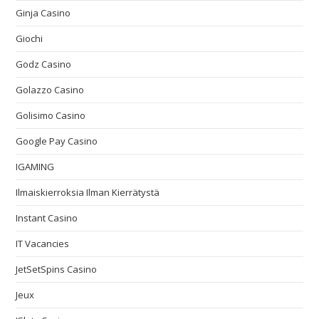
Ginja Casino
Giochi
Godz Casino
Golazzo Casino
Golisimo Casino
Google Pay Casino
IGAMING
Ilmaiskierroksia Ilman Kierrätystä
Instant Casino
IT Vacancies
JetSetSpins Casino
Jeux