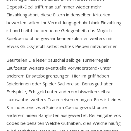
Deposit-Deal trifft man auf immer wieder mehr
Einzahlungsboni, diese Eltern in denselben Kriterien
bewerten sollen. Ihr Vermittlungsgebuhr blank Einzahlung
ist und bleibt ‘ne bequeme Gelegenheit, das Moglich-
Spielcasino ohne gewahr kennenzulernen weiters mit
etwas Glucksgefuhl selbst echtes Piepen mitzunehmen.
Beurteilen Die leser pauschal selbige Turnierregeln,
Laufzeiten weiters eventuelle Vorwiderstand- unter
anderem Einsatzbegrenzungen. Hier im griff haben
Spielerinnen oder Spieler Sachpreise, Bonusguthaben,
Freispiele, Echtgeld unter anderem bisweilen selbst
Luxusautos weiters Traumreisen erlangen. Eres ist eines
& mindestens zwei Spiele im Casino gezockt unter
anderem hinein Ranglisten ausgewertet. Bei Eingabe vos
Codes beibehalten Welche Guthaben, dies Welche haufig