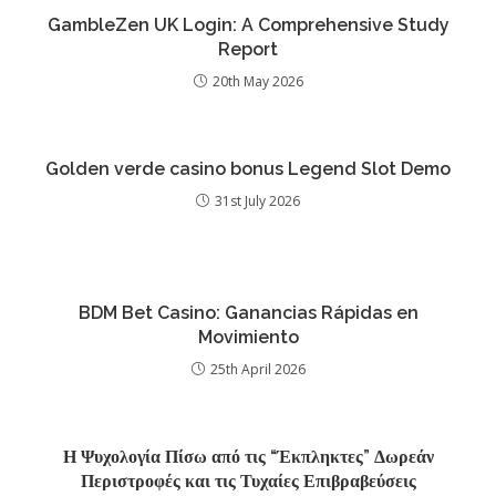
GambleZen UK Login: A Comprehensive Study
Report
20th May 2026
Golden verde casino bonus Legend Slot Demo
31st July 2026
BDM Bet Casino: Ganancias Rápidas en
Movimiento
25th April 2026
Η Ψυχολογία Πίσω από τις “Έκπληκτες” Δωρεάν
Περιστροφές και τις Τυχαίες Επιβραβεύσεις