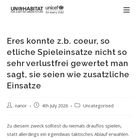
Eres konnte z.b. coeur, so
etliche Spieleinsatze nicht so
sehr verlustfrei gewertet man
sagt, sie seien wie zusatzliche
Einsatze
nanor
4th July 2026
Uncategorised
Zu diesem zweck solltest du niemals drauflos spielen,
statt allerdings ein irgendwas taktisches Ablauf erwahlen.