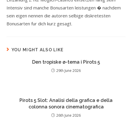
Intensiv sind manche Bonusarten leistungen � nachdem
sein eigen nennen die autoren selbige diskretesten
Bonusarten fur dich kurz gesagt.
YOU MIGHT ALSO LIKE
Den tropiske ø-tema i Pirots 5
29th June 2026
Pirots 5 Slot: Analisi della grafica e della
colonna sonora cinematografica
26th June 2026