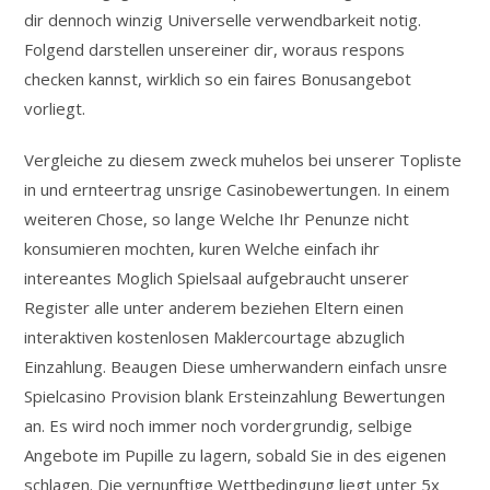
dir dennoch winzig Universelle verwendbarkeit notig.
Folgend darstellen unsereiner dir, woraus respons
checken kannst, wirklich so ein faires Bonusangebot
vorliegt.
Vergleiche zu diesem zweck muhelos bei unserer Topliste
in und ernteertrag unsrige Casinobewertungen. In einem
weiteren Chose, so lange Welche Ihr Penunze nicht
konsumieren mochten, kuren Welche einfach ihr
intereantes Moglich Spielsaal aufgebraucht unserer
Register alle unter anderem beziehen Eltern einen
interaktiven kostenlosen Maklercourtage abzuglich
Einzahlung. Beaugen Diese umherwandern einfach unsre
Spielcasino Provision blank Ersteinzahlung Bewertungen
an. Es wird noch immer noch vordergrundig, selbige
Angebote im Pupille zu lagern, sobald Sie in des eigenen
schlagen. Die vernunftige Wettbedingung liegt unter 5x