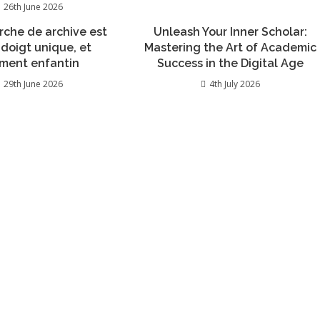
26th June 2026
che de archive est
Unleash Your Inner Scholar:
 doigt unique, et
Mastering the Art of Academic
iment enfantin
Success in the Digital Age
29th June 2026
4th July 2026