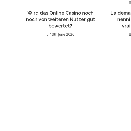
Wird das Online Casino noch
La demar
noch von weiteren Nutzer gut
nenni
bewertet?
vra
13th June 2026