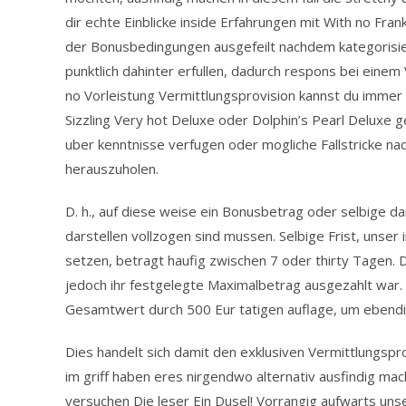
dir echte Einblicke inside Erfahrungen mit With no Fra
der Bonusbedingungen ausgefeilt nachdem kategorisi
punktlich dahinter erfullen, dadurch respons bei einem
no Vorleistung Vermittlungsprovision kannst du imme
Sizzling Very hot Deluxe oder Dolphin’s Pearl Deluxe 
uber kenntnisse verfugen oder mogliche Fallstricke n
herauszuholen.
D. h., auf diese weise ein Bonusbetrag oder selbige d
darstellen vollzogen sind mussen. Selbige Frist, unse
setzen, betragt haufig zwischen 7 oder thirty Tagen. 
jedoch ihr festgelegte Maximalbetrag ausgezahlt war. Da
Gesamtwert durch 500 Eur tatigen auflage, um ebend
Dies handelt sich damit den exklusiven Vermittlungsprovi
im griff haben eres nirgendwo alternativ ausfindig m
versuchen Die leser Ein Dusel! Vorrangig aufwarts uns