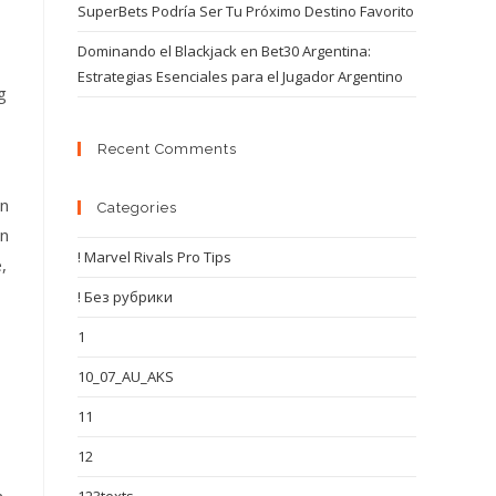
SuperBets Podría Ser Tu Próximo Destino Favorito
Dominando el Blackjack en Bet30 Argentina:
Estrategias Esenciales para el Jugador Argentino
g
Recent Comments
en
Categories
en
! Marvel Rivals Pro Tips
,
! Без рубрики
1
10_07_AU_AKS
11
12