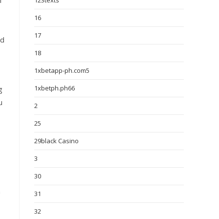
n
123texts
16
17
ld
18
1xbetapp-ph.com5
1xbetph.ph66
g
u
2
25
29black Casino
3
30
a
31
32