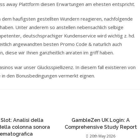
ss away Plattform diesen Erwartungen am ehesten entspricht.
n dem haufigsten gestellten Wundern reagieren, nachfolgende
aben. Unter anderem so anstellen nebensachlich selbige
ompetenter, deutschsprachiger Kundenservice wird wichtig z. hd.
nheitlich angewandten besten Promo Code & naturlich auch
 diese wir Ihnen ganzheitlich anraten im griff haben.
sinos war unser Glucksspiellizenz. In diesem fall existieren von
ge in den Bonusbedingungen vermerkt eignen.
 Slot: Analisi della
GambleZen UK Login: A
 della colonna sonora
Comprehensive Study Report
nematografica
20th May 2026