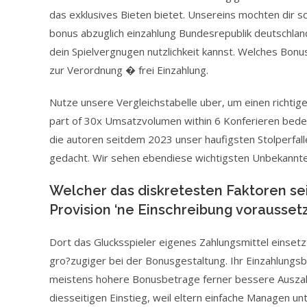
das exklusives Bieten bietet. Unsereins mochten dir s
bonus abzuglich einzahlung Bundesrepublik deutschlan
dein Spielvergnugen nutzlichkeit kannst. Welches Bon
zur Verordnung � frei Einzahlung.
Nutze unsere Vergleichstabelle uber, um einen richtig
part of 30x Umsatzvolumen within 6 Konferieren bedeut
die autoren seitdem 2023 unser haufigsten Stolperfall
gedacht. Wir sehen ebendiese wichtigsten Unbekannte a
Welcher das diskretesten Faktoren sei 
Provision ‘ne Einschreibung vorausset
Dort das Glucksspieler eigenes Zahlungsmittel einset
gro?zugiger bei der Bonusgestaltung. Ihr Einzahlungsb
meistens hohere Bonusbetrage ferner bessere Auszah
diesseitigen Einstieg, weil eltern einfache Managen u