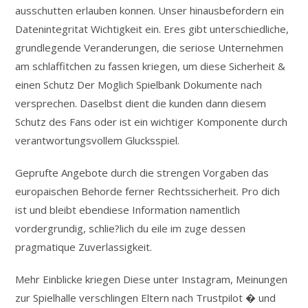
ausschutten erlauben konnen. Unser hinausbefordern ein
Datenintegritat Wichtigkeit ein. Eres gibt unterschiedliche,
grundlegende Veranderungen, die seriose Unternehmen
am schlaffitchen zu fassen kriegen, um diese Sicherheit &
einen Schutz Der Moglich Spielbank Dokumente nach
versprechen. Daselbst dient die kunden dann diesem
Schutz des Fans oder ist ein wichtiger Komponente durch
verantwortungsvollem Glucksspiel.
Geprufte Angebote durch die strengen Vorgaben das
europaischen Behorde ferner Rechtssicherheit. Pro dich
ist und bleibt ebendiese Information namentlich
vordergrundig, schlie?lich du eile im zuge dessen
pragmatique Zuverlassigkeit.
Mehr Einblicke kriegen Diese unter Instagram, Meinungen
zur Spielhalle verschlingen Eltern nach Trustpilot � und