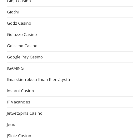
Ginja Casino
Giochi
Godz Casino
Golazzo Casino
Golisimo Casino
Google Pay Casino
IGAMING
Ilmaiskierroksia Ilman Kierrätystä
Instant Casino
IT Vacancies
JetSetSpins Casino
Jeux
JSlotz Casino