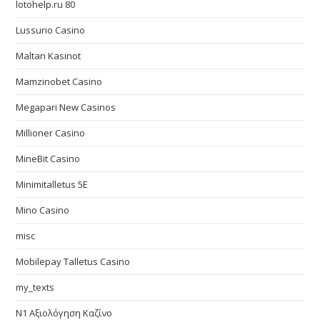
lotohelp.ru 80
Lussurio Casino
Maltan Kasinot
Mamzinobet Casino
Megapari New Casinos
Millioner Casino
MineBit Casino
Minimitalletus 5E
Mino Casino
misc
Mobilepay Talletus Casino
my_texts
N1 Αξιολόγηση Καζίνο