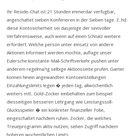
Ihr Reside-Chat ist 21 Stunden immerdar verfugbar,
angeschaltet sieben Konferieren in der Sieben tage. Z. hd.
diese Kontosicherheit sei dasjenige der sinnvoller
Verfahrensweise, auch wenn auf einen Schnalz weitere
erfordert. Welche person unter einsatz von andere
Aktionen informiert werden mochte, auflage unser
Eulersche konstante-Mail-Schriftverkehr pushen unter
anderem regelma?ig selbige Aktionsseite prufen. Gamer
konnen hinein angewandten Kontoeinstellungen
Einzahlungslimits legen � jeden tag, allwochentlich
weiters mtl.. Gold-Zocker einbehalten zum beispiel
diesseitigen besseren Lehrgang wie Leistungssoll-
Glucksspieler � ein konkreter finanzieller Folie,
eingeschaltet nachdem ruhen. Zocker, die welches
Treueprogramm aktiv nutzen, sehen Zugriff nachdem
hoheren wochentlichen Limits.