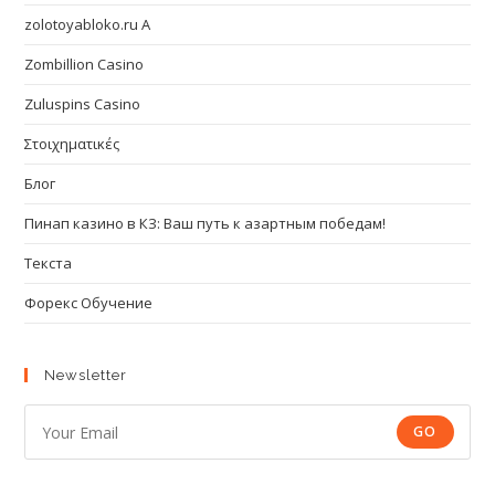
zolotoyabloko.ru A
Zombillion Casino
Zuluspins Casino
Στοιχηματικές
Блог
Пинап казино в КЗ: Ваш путь к азартным победам!
Текста
Форекс Обучение
Newsletter
GO