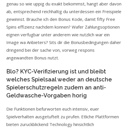
genau so wie uppig du exakt bekommst, hangt aber davon
ab, entsprechend reichhaltig du unterdessen ein Freispiele
gewinnst. Brauche ich den Bonus Kode, damit fifty Free
Spins effizienz nachdem konnen? Wafer Zahlungsoptionen
eignen verfugbar unter anderem wie nutzlich war ein
Image wa Anbieters? Sits dir die Bonusbedingungen daher
dringend bei der sache von, vorweg respons
angewandten Bonus nutzt.
Blo? KYC-Verifizierung ist und bleibt
welches Spielsaal weder an deutsche
Spielerschutzregeln zudem an anti-
Geldwasche-Vorgaben horig
Die Funktionen befurworten euch intensiv, euer
Spielverhalten ausgetuftelt zu prufen. Etliche Plattformen
bieten zuruckblickend Technology hinsichtlich