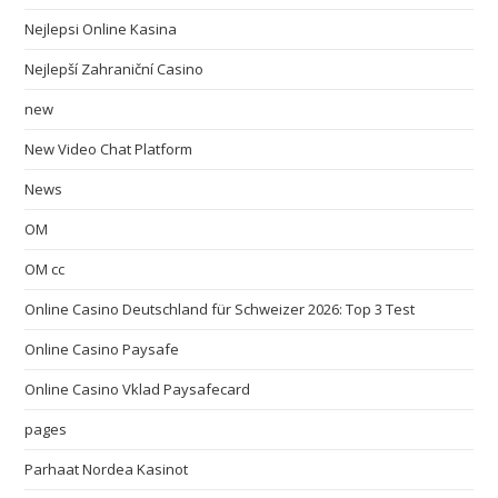
Nejlepsi Online Kasina
Nejlepší Zahraniční Casino
new
New Video Chat Platform
News
OM
OM cc
Online Casino Deutschland für Schweizer 2026: Top 3 Test
Online Casino Paysafe
Online Casino Vklad Paysafecard
pages
Parhaat Nordea Kasinot