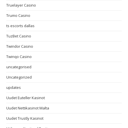
Truelayer Casino
Trumo Casino
ts escorts dallas
TuzBet Casino
Twindor Casino
Twinqo Casino
uncategorised
Uncategorized
updates
Uudet Euteller Kasinot
Uudet Nettikasinot Malta
Uudet Trustly Kasinot