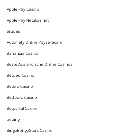
Apple Pay Casino
Apple Pay Nettikasinot
articles
Automaty Online Paysafecard
Bananzia Casino
Beste Ausländische Online Casinos
Betcleo Casino
Betero Casino
Betfouru Casino
Betportal Casino
betting
BingoBongoStars Casino