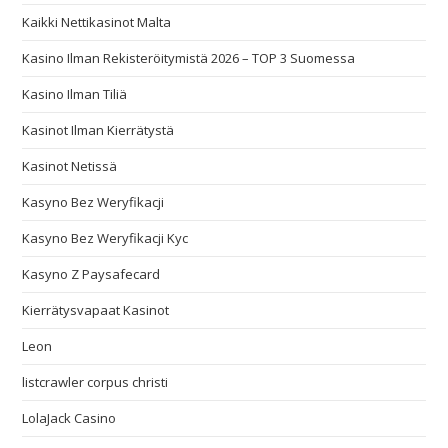
Kaikki Nettikasinot Malta
Kasino Ilman Rekisteröitymistä 2026 – TOP 3 Suomessa
Kasino Ilman Tiliä
Kasinot Ilman Kierrätystä
Kasinot Netissä
Kasyno Bez Weryfikacji
Kasyno Bez Weryfikacji Kyc
Kasyno Z Paysafecard
Kierrätysvapaat Kasinot
Leon
listcrawler corpus christi
LolaJack Casino