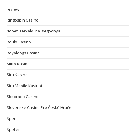
review
Ringospin Casino
riobet_zerkalo_na_segodnya
Roulo Casino
Royaldogs Casino
Siirto Kasinot
Siru Kasinot
Siru Mobile Kasinot
Slotorado Casino
Slovenské Casino Pro České Hráče
Spei
Spellen