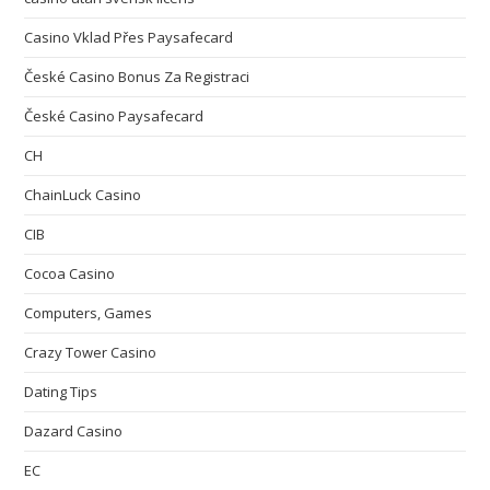
Casino Vklad Přes Paysafecard
České Casino Bonus Za Registraci
České Casino Paysafecard
CH
ChainLuck Casino
CIB
Cocoa Casino
Computers, Games
Crazy Tower Сasino
Dating Tips
Dazard Casino
EC