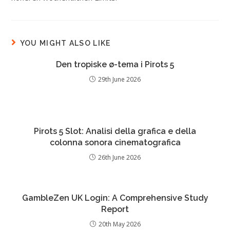
YOU MIGHT ALSO LIKE
Den tropiske ø-tema i Pirots 5
29th June 2026
Pirots 5 Slot: Analisi della grafica e della
colonna sonora cinematografica
26th June 2026
GambleZen UK Login: A Comprehensive Study
Report
20th May 2026