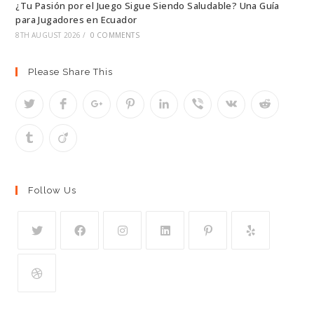
¿Tu Pasión por el Juego Sigue Siendo Saludable? Una Guía
para Jugadores en Ecuador
8TH AUGUST 2026
/
0 COMMENTS
Please Share This
Follow Us