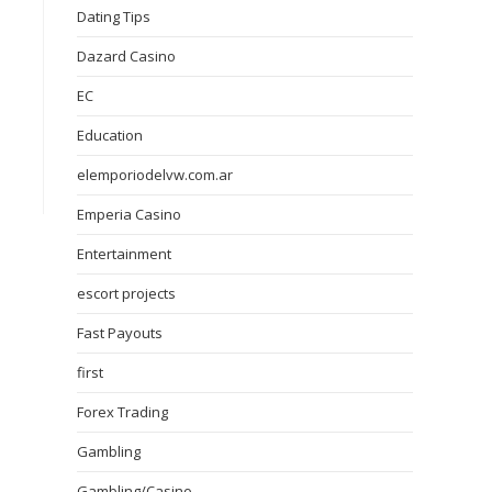
Dating Tips
Dazard Casino
EC
Education
elemporiodelvw.com.ar
Emperia Casino
Entertainment
escort projects
Fast Payouts
first
Forex Trading
Gambling
Gambling/Casino