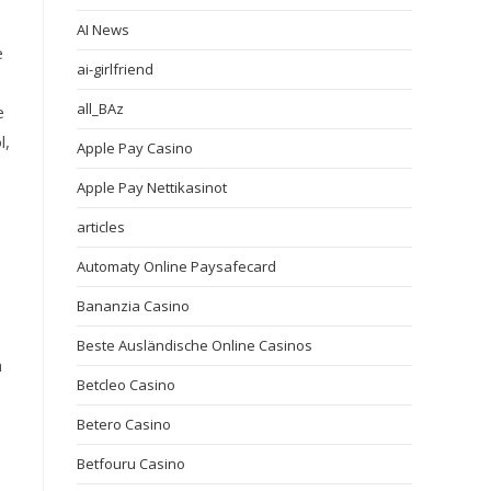
AI News
e
ai-girlfriend
all_BAz
e
l,
Apple Pay Casino
Apple Pay Nettikasinot
articles
Automaty Online Paysafecard
Bananzia Casino
Beste Ausländische Online Casinos
h
Betcleo Casino
Betero Casino
Betfouru Casino