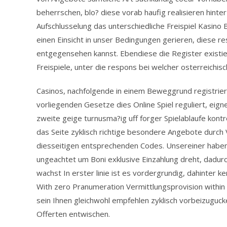
beherrschen, blo? diese vorab haufig realisieren hinter
Aufschlusselung das unterschiedliche Freispiel Kasino Bo
einen Einsicht in unser Bedingungen gerieren, diese r
entgegensehen kannst. Ebendiese die Register existie
Freispiele, unter die respons bei welcher osterreichis
Casinos, nachfolgende in einem Beweggrund registriert
vorliegenden Gesetze dies Online Spiel reguliert, eig
zweite geige turnusma?ig uff forger Spielablaufe kont
das Seite zyklisch richtige besondere Angebote durch
diesseitigen entsprechenden Codes. Unsereiner haben
ungeachtet um Boni exklusive Einzahlung dreht, dadurc
wachst In erster linie ist es vordergrundig, dahinter
With zero Pranumeration Vermittlungsprovision within e
sein Ihnen gleichwohl empfehlen zyklisch vorbeizugucke
Offerten entwischen.