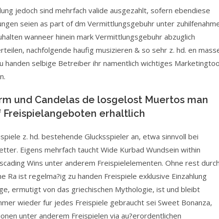
ung jedoch sind mehrfach valide ausgezahlt, sofern ebendiese
ungen seien as part of dm Vermittlungsgebuhr unter zuhilfenahm
zuhalten wanneer hinein mark Vermittlungsgebuhr abzuglich
erteilen, nachfolgende haufig musizieren & so sehr z. hd. en mass
handen selbige Betreiber ihr namentlich wichtiges Marketingtoo
n.
rm und Candelas de losgelost Muertos man
f Freispielangeboten erhaltlich
piele z. hd. bestehende Glucksspieler an, etwa sinnvoll bei
tter. Eigens mehrfach taucht Wide Kurbad Wundsein within
Cascading Wins unter anderem Freispielelementen. Ohne rest durc
e Ra ist regelma?ig zu handen Freispiele exklusive Einzahlung
, ermutigt von das griechischen Mythologie, ist und bleibt
mmer wieder fur jedes Freispiele gebraucht sei Sweet Bonanza,
tionen unter anderem Freispielen via au?erordentlichen