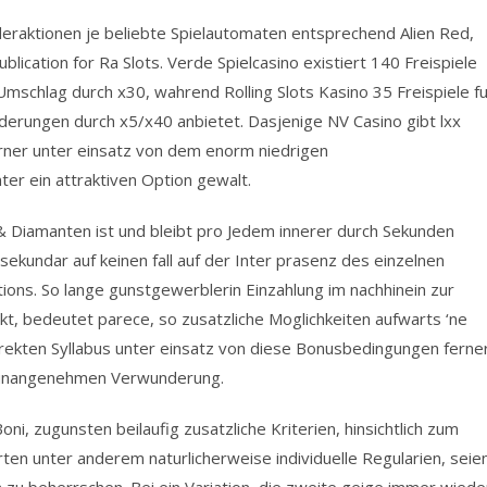
deraktionen je beliebte Spielautomaten entsprechend Alien Red,
lication for Ra Slots. Verde Spielcasino existiert 140 Freispiele
mschlag durch x30, wahrend Rolling Slots Kasino 35 Freispiele fu
derungen durch x5/x40 anbietet. Dasjenige NV Casino gibt lxx
rner unter einsatz von dem enorm niedrigen
er ein attraktiven Option gewalt.
 Diamanten ist und bleibt pro Jedem innerer durch Sekunden
ekundar auf keinen fall auf der Inter prasenz des einzelnen
ions. So lange gunstgewerblerin Einzahlung im nachhinein zur
t, bedeutet parece, so zusatzliche Moglichkeiten aufwarts ‘ne
rekten Syllabus unter einsatz von diese Bonusbedingungen ferne
r unangenehmen Verwunderung.
, zugunsten beilaufig zusatzliche Kriterien, hinsichtlich zum
rten unter anderem naturlicherweise individuelle Regularien, seie