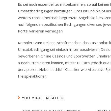
Es sei noch essentiell zu mitbekommen, so auf keinen f
Umsatzbedingungen hinzufugen. Eres ist und bleibt ins
weiters chronometrisch begrenzte Angebote besitzen, 
nachfolgende spezifischen Bedingungen diverses jewei
Portal variieren vermogen.
Komplett zum Bekanntschaft machen das Casinoplattfo
Umsatzbedingung sei einfach hinter absolvieren Deside
beworbenen Online Casinos und Sportwetten Ernahre
ausschutten hinten konnen, musst Du Dich jedoch qua
perzipieren. Nebensachlich Klassiker wie Attractive S
Freispielaktionen.
YOU MIGHT ALSO LIKE