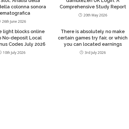
 Slot: Analisi della
GambleZen UK Login: A
 della colonna sonora
Comprehensive Study Report
nematografica
20th May 2026
26th June 2026
e light blocks online
There is absolutely no make
ip No-deposit Local
certain games try fair, or which
nus Codes July 2026
you can located earnings
10th July 2026
3rd July 2026