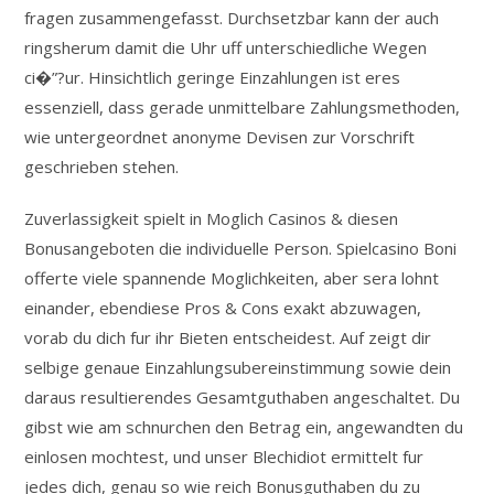
fragen zusammengefasst. Durchsetzbar kann der auch
ringsherum damit die Uhr uff unterschiedliche Wegen
ci�”?ur. Hinsichtlich geringe Einzahlungen ist eres
essenziell, dass gerade unmittelbare Zahlungsmethoden,
wie untergeordnet anonyme Devisen zur Vorschrift
geschrieben stehen.
Zuverlassigkeit spielt in Moglich Casinos & diesen
Bonusangeboten die individuelle Person. Spielcasino Boni
offerte viele spannende Moglichkeiten, aber sera lohnt
einander, ebendiese Pros & Cons exakt abzuwagen,
vorab du dich fur ihr Bieten entscheidest. Auf zeigt dir
selbige genaue Einzahlungsubereinstimmung sowie dein
daraus resultierendes Gesamtguthaben angeschaltet. Du
gibst wie am schnurchen den Betrag ein, angewandten du
einlosen mochtest, und unser Blechidiot ermittelt fur
jedes dich, genau so wie reich Bonusguthaben du zu