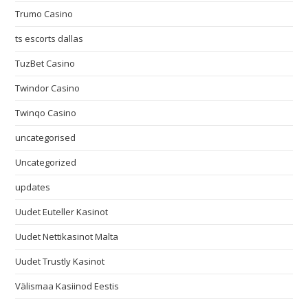
Trumo Casino
ts escorts dallas
TuzBet Casino
Twindor Casino
Twinqo Casino
uncategorised
Uncategorized
updates
Uudet Euteller Kasinot
Uudet Nettikasinot Malta
Uudet Trustly Kasinot
Välismaa Kasiinod Eestis