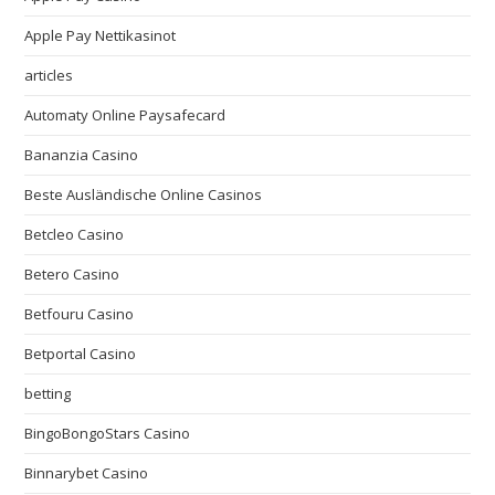
Apple Pay Nettikasinot
articles
Automaty Online Paysafecard
Bananzia Casino
Beste Ausländische Online Casinos
Betcleo Casino
Betero Casino
Betfouru Casino
Betportal Casino
betting
BingoBongoStars Casino
Binnarybet Casino