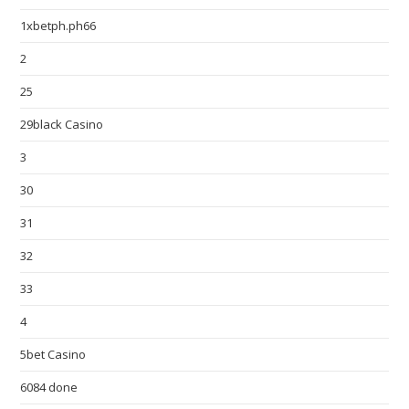
1xbetph.ph66
2
25
29black Casino
3
30
31
32
33
4
5bet Casino
6084 done