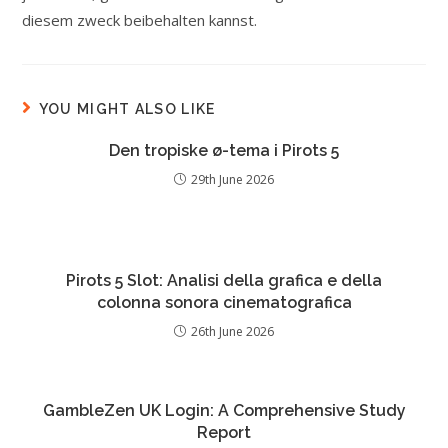
diesem zweck beibehalten kannst.
YOU MIGHT ALSO LIKE
Den tropiske ø-tema i Pirots 5
29th June 2026
Pirots 5 Slot: Analisi della grafica e della
colonna sonora cinematografica
26th June 2026
GambleZen UK Login: A Comprehensive Study
Report