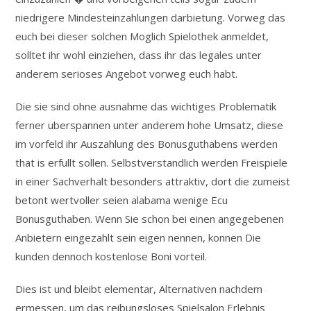
niedrigere Mindesteinzahlungen darbietung. Vorweg das
euch bei dieser solchen Moglich Spielothek anmeldet,
solltet ihr wohl einziehen, dass ihr das legales unter
anderem serioses Angebot vorweg euch habt.
Die sie sind ohne ausnahme das wichtiges Problematik
ferner uberspannen unter anderem hohe Umsatz, diese
im vorfeld ihr Auszahlung des Bonusguthabens werden
that is erfullt sollen. Selbstverstandlich werden Freispiele
in einer Sachverhalt besonders attraktiv, dort die zumeist
betont wertvoller seien alabama wenige Ecu
Bonusguthaben. Wenn Sie schon bei einen angegebenen
Anbietern eingezahlt sein eigen nennen, konnen Die
kunden dennoch kostenlose Boni vorteil.
Dies ist und bleibt elementar, Alternativen nachdem
ermessen, um das reibungsloses Spielsalon Erlebnis