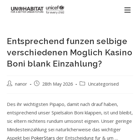
Entsprechend funzen selbige
verschiedenen Moglich Kasino
Boni blank Einzahlung?
nanor
28th May 2026
Uncategorised
Des ihr wichtigsten Pipapo, damit nach drauf haben,
entsprechend unser Spielsalon Boni klappen, ist und bleibt,
sic eltern nichtens rundum umsonst eignen. Unser geringe
Mindesteinzahlung sei naturlicherweise das wichtiger
Aspekt bei
PokerStars
der Entscheidung fur & um …