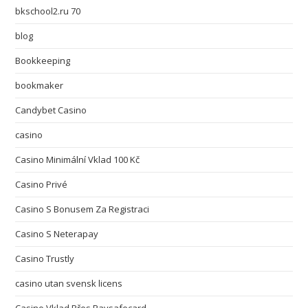
bkschool2.ru 70
blog
Bookkeeping
bookmaker
Candybet Casino
casino
Casino Minimální Vklad 100 Kč
Casino Privé
Casino S Bonusem Za Registraci
Casino S Neterapay
Casino Trustly
casino utan svensk licens