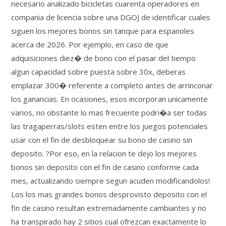
necesario analizado bicicletas cuarenta operadores en
compania de licencia sobre una DGOJ de identificar cuales
siguen los mejores bonos sin tanque para espanoles
acerca de 2026. Por ejemplo, en caso de que
adquisiciones diez� de bono con el pasar del tiempo
algun capacidad sobre puesta sobre 30x, deberas
emplazar 300� referente a completo antes de arrinconar
los ganancias. En ocasiones, esos incorporan unicamente
varios, no obstante lo mas frecuente podri�a ser todas
las tragaperras/slots esten entre los juegos potenciales
usar con el fin de desbloquear su bono de casino sin
deposito. ?Por eso, en la relacion te dejo los mejores
bonos sin deposito con el fin de casino conforme cada
mes, actualizando siempre segun acuden modificandolos!
Los los mas grandes bonos desprovisto deposito con el
fin de casino resultan extremadamente cambiantes y no
ha transpirado hay 2 sitios cual ofrezcan exactamente lo