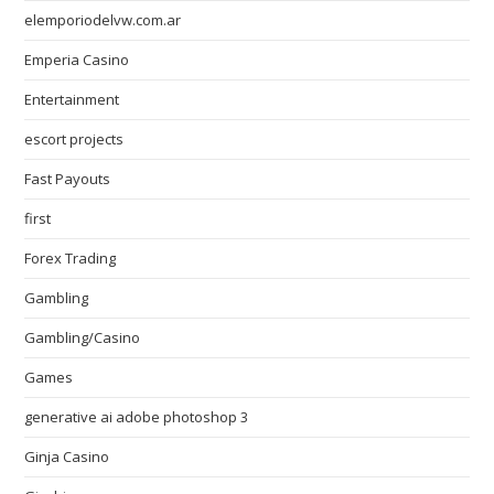
elemporiodelvw.com.ar
Emperia Casino
Entertainment
escort projects
Fast Payouts
first
Forex Trading
Gambling
Gambling/Casino
Games
generative ai adobe photoshop 3
Ginja Casino