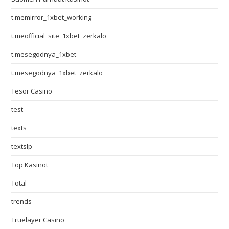
t.memirror_1xbet_working
t.meofficial_site_1xbet_zerkalo
t.mesegodnya_1xbet
t.mesegodnya_1xbet_zerkalo
Tesor Casino
test
texts
textslp
Top Kasinot
Total
trends
Truelayer Casino