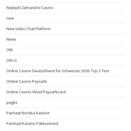
Nejlepší Zahraniční Casino
new
New Video Chat Platform
News
OM
OM cc
Online Casino Deutschland für Schweizer 2026: Top 3 Test
Online Casino Paysafe
Online Casino Vklad Paysafecard
pages
Parhaat Nordea Kasinot
Parimad Kasiino Pakkumised