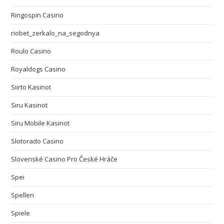
Ringospin Casino
riobet_zerkalo_na_segodnya
Roulo Casino
Royaldogs Casino
Siirto Kasinot
Siru Kasinot
Siru Mobile Kasinot
Slotorado Casino
Slovenské Casino Pro České Hráče
Spei
Spellen
Spiele