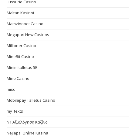
Lussurio Casino
Maltan Kasinot
Mamzinobet Casino
Megapari New Casinos
Millioner Casino
MineBit Casino
Minimitalletus 5E
Mino Casino
misc
Mobilepay Talletus Casino
my_texts
N1 Αξιολόγηση Καζίνο
Nejlepsi Online Kasina