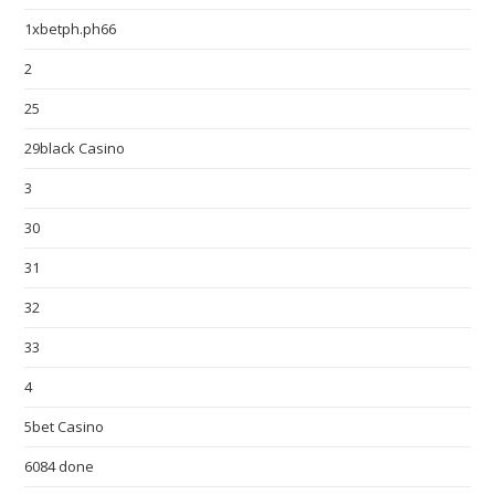
1xbetph.ph66
2
25
29black Casino
3
30
31
32
33
4
5bet Casino
6084 done