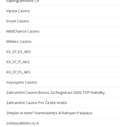
vapingcartstore CA
Vipsta Casino
Voom Casino
WildChance Casino
Wildies Casino
XX_07_ES_AKS
XX_07_IT_AKS
XX_07_PL_AKS
Yoyospins Casino
Zahraniční Casino Bonus Za Registraci 2026: TOP Nabídky
Zahraniční Casino Pro České Hráče
Zimpler ei toimi? Vianmääritys & Rahojen Palautus
zolotoyabloko.ru A