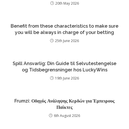
20th May 2026
Benefit from these characteristics to make sure
you will be always in charge of your betting
25th June 2026
Spill Ansvarlig: Din Guide til Selvutestengelse
og Tidsbegrensninger hos LuckyWins
19th June 2026
Frumzi: Οδηγός Ανάληψης Κερδών για Έμπειρους
Παίκτες
6th August 2026