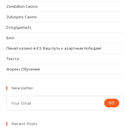
Zombillion Casino
Zuluspins Casino
Στοιχηματικές
Блог
Пинап казино в КЗ: Ваш путь к азартным победам!
Текста
Форекс Обучение
Newsletter
GO
Recent Posts