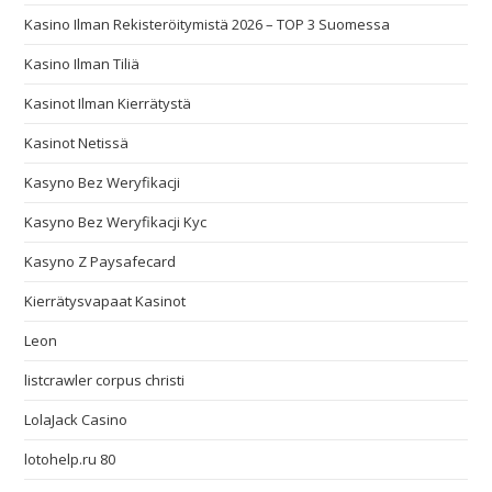
Kasino Ilman Rekisteröitymistä 2026 – TOP 3 Suomessa
Kasino Ilman Tiliä
Kasinot Ilman Kierrätystä
Kasinot Netissä
Kasyno Bez Weryfikacji
Kasyno Bez Weryfikacji Kyc
Kasyno Z Paysafecard
Kierrätysvapaat Kasinot
Leon
listcrawler corpus christi
LolaJack Casino
lotohelp.ru 80