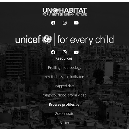
Resources:
Profiling methodology
Key findings and indicators
Mapped data
Neighbourhood profile video
Browse profiles by:
Governorate
Sector