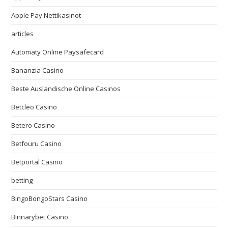
Apple Pay Nettikasinot
articles
Automaty Online Paysafecard
Bananzia Casino
Beste Ausländische Online Casinos
Betcleo Casino
Betero Casino
Betfouru Casino
Betportal Casino
betting
BingoBongoStars Casino
Binnarybet Casino