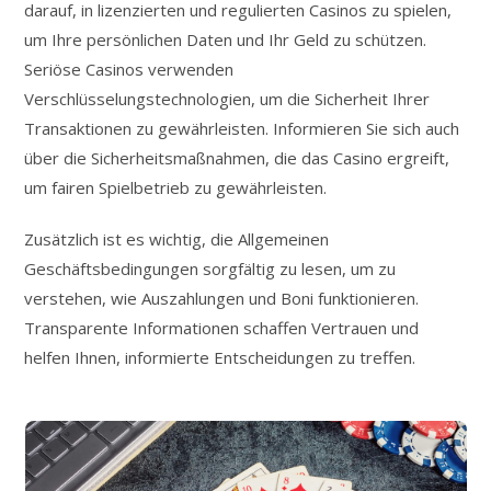
darauf, in lizenzierten und regulierten Casinos zu spielen,
um Ihre persönlichen Daten und Ihr Geld zu schützen.
Seriöse Casinos verwenden
Verschlüsselungstechnologien, um die Sicherheit Ihrer
Transaktionen zu gewährleisten. Informieren Sie sich auch
über die Sicherheitsmaßnahmen, die das Casino ergreift,
um fairen Spielbetrieb zu gewährleisten.
Zusätzlich ist es wichtig, die Allgemeinen
Geschäftsbedingungen sorgfältig zu lesen, um zu
verstehen, wie Auszahlungen und Boni funktionieren.
Transparente Informationen schaffen Vertrauen und
helfen Ihnen, informierte Entscheidungen zu treffen.