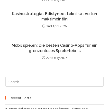
Kasinostrategiat Edistyneet tekniikat voiton
maksimointiin
2nd April 2026
Mobil spielen: Die besten Casino-Apps für ein
grenzenloses Spielerlebnis
22nd May 2026
Recent Posts
¡El Juego del Mes en NoviBet: Un Fenómeno Colombiano!