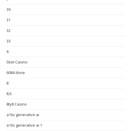
30
31
32
33
4
5bet Casino
6084 done
8
8,6
8ty8 Casino
a16z generative ai
a16z generative ai 1