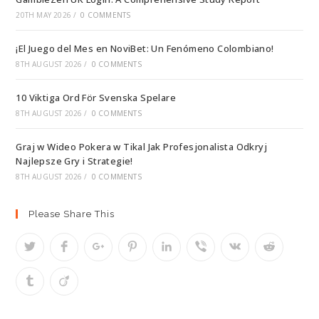
20TH MAY 2026
/
0 COMMENTS
¡El Juego del Mes en NoviBet: Un Fenómeno Colombiano!
8TH AUGUST 2026
/
0 COMMENTS
10 Viktiga Ord För Svenska Spelare
8TH AUGUST 2026
/
0 COMMENTS
Graj w Wideo Pokera w Tikal Jak Profesjonalista Odkryj
Najlepsze Gry i Strategie!
8TH AUGUST 2026
/
0 COMMENTS
Please Share This