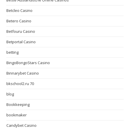
Beste Ausländische Online Casinos
Betcleo Casino
Betero Casino
Betfouru Casino
Betportal Casino
betting
BingoBongoStars Casino
Binnarybet Casino
bkschool2.ru 70
blog
Bookkeeping
bookmaker
Candybet Casino