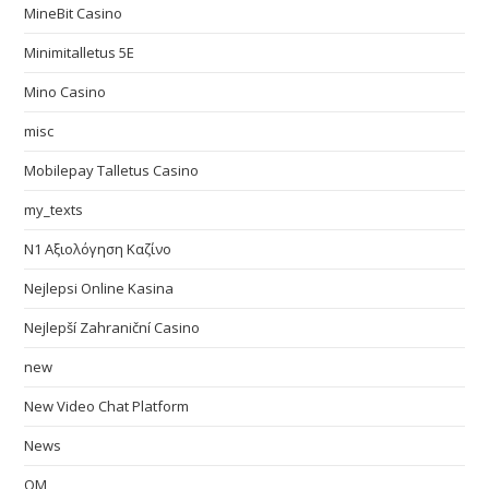
MineBit Casino
Minimitalletus 5E
Mino Casino
misc
Mobilepay Talletus Casino
my_texts
N1 Αξιολόγηση Καζίνο
Nejlepsi Online Kasina
Nejlepší Zahraniční Casino
new
New Video Chat Platform
News
OM