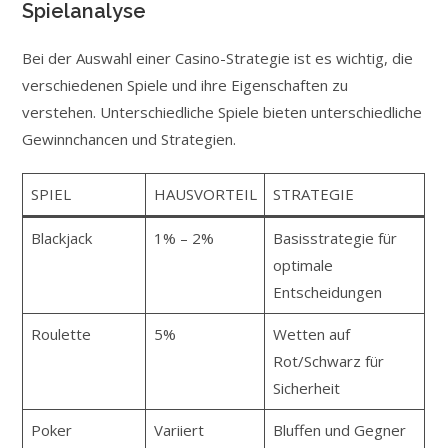
Spielanalyse
Bei der Auswahl einer Casino-Strategie ist es wichtig, die
verschiedenen Spiele und ihre Eigenschaften zu
verstehen. Unterschiedliche Spiele bieten unterschiedliche
Gewinnchancen und Strategien.
SPIEL
HAUSVORTEIL
STRATEGIE
Blackjack
1% – 2%
Basisstrategie für
optimale
Entscheidungen
Roulette
5%
Wetten auf
Rot/Schwarz für
Sicherheit
Poker
Variiert
Bluffen und Gegner