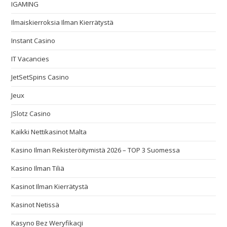
IGAMING
Ilmaiskierroksia Ilman Kierrätystä
Instant Casino
IT Vacancies
JetSetSpins Casino
Jeux
JSlotz Casino
Kaikki Nettikasinot Malta
Kasino Ilman Rekisteröitymistä 2026 – TOP 3 Suomessa
Kasino Ilman Tiliä
Kasinot Ilman Kierrätystä
Kasinot Netissä
Kasyno Bez Weryfikacji