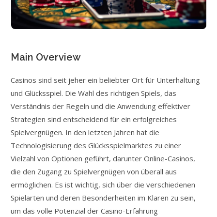
Main Overview
Casinos sind seit jeher ein beliebter Ort für Unterhaltung
und Glücksspiel. Die Wahl des richtigen Spiels, das
Verständnis der Regeln und die Anwendung effektiver
Strategien sind entscheidend für ein erfolgreiches
Spielvergnügen. In den letzten Jahren hat die
Technologisierung des Glücksspielmarktes zu einer
Vielzahl von Optionen geführt, darunter Online-Casinos,
die den Zugang zu Spielvergnügen von überall aus
ermöglichen. Es ist wichtig, sich über die verschiedenen
Spielarten und deren Besonderheiten im Klaren zu sein,
um das volle Potenzial der Casino-Erfahrung