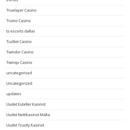
Truelayer Casino
Trumo Casino
ts escorts dallas
TuzBet Casino
Twindor Casino
Twinqo Casino
uncategorised
Uncategorized
updates
Uudet Euteller Kasinot
Uudet Nettikasinot Malta
Uudet Trustly Kasinot