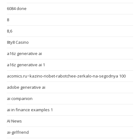
6084 done
8
8,6
8ty8 Casino
a16z generative ai
a16z generative ai 1
acomics.ru~kazino-riobet-rabotchee-zerkalo-na-segodnya 100
adobe generative ai
ai companion
ai in finance examples 1
AI News
ai-girlfriend