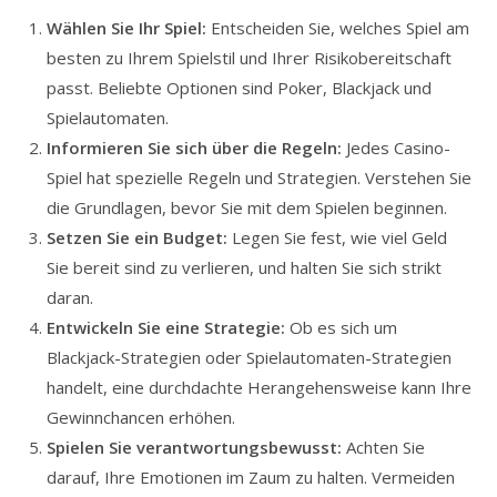
Wählen Sie Ihr Spiel:
Entscheiden Sie, welches Spiel am
besten zu Ihrem Spielstil und Ihrer Risikobereitschaft
passt. Beliebte Optionen sind Poker, Blackjack und
Spielautomaten.
Informieren Sie sich über die Regeln:
Jedes Casino-
Spiel hat spezielle Regeln und Strategien. Verstehen Sie
die Grundlagen, bevor Sie mit dem Spielen beginnen.
Setzen Sie ein Budget:
Legen Sie fest, wie viel Geld
Sie bereit sind zu verlieren, und halten Sie sich strikt
daran.
Entwickeln Sie eine Strategie:
Ob es sich um
Blackjack-Strategien oder Spielautomaten-Strategien
handelt, eine durchdachte Herangehensweise kann Ihre
Gewinnchancen erhöhen.
Spielen Sie verantwortungsbewusst:
Achten Sie
darauf, Ihre Emotionen im Zaum zu halten. Vermeiden