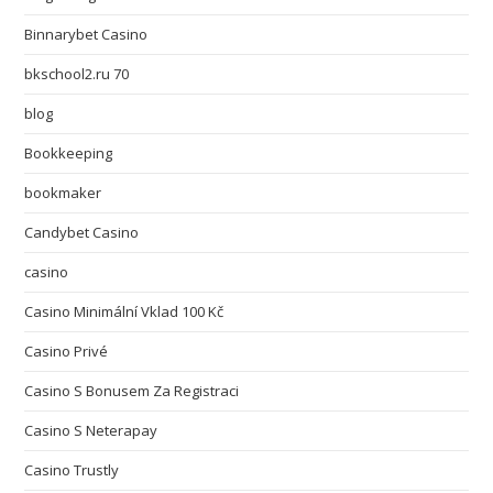
Binnarybet Casino
bkschool2.ru 70
blog
Bookkeeping
bookmaker
Candybet Casino
casino
Casino Minimální Vklad 100 Kč
Casino Privé
Casino S Bonusem Za Registraci
Casino S Neterapay
Casino Trustly