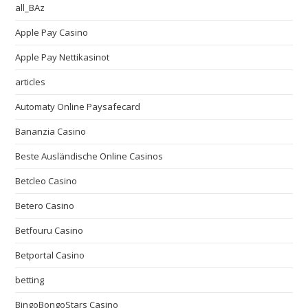
all_BAz
Apple Pay Casino
Apple Pay Nettikasinot
articles
Automaty Online Paysafecard
Bananzia Casino
Beste Ausländische Online Casinos
Betcleo Casino
Betero Casino
Betfouru Casino
Betportal Casino
betting
BingoBongoStars Casino