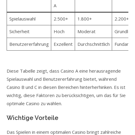
A
Spielauswahl
2.500+
1.800+
2.200+
Sicherheit
Hoch
Moderat
Grundleg
Benutzererfahrung
Exzellent
Durchschnittlich
Fundamen
Diese Tabelle zeigt, dass Casino A eine herausragende
Spielauswahl und Benutzererfahrung bietet, während
Casino B und C in diesen Bereichen hinterherhinken. Es ist
wichtig, diese Faktoren zu berücksichtigen, um das für Sie
optimale Casino zu wählen.
Wichtige Vorteile
Das Spielen in einem optimalen Casino bringt zahlreiche