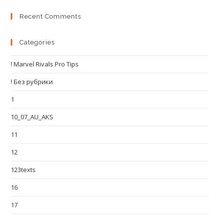
Recent Comments
Categories
! Marvel Rivals Pro Tips
! Без рубрики
1
10_07_AU_AKS
11
12
123texts
16
17