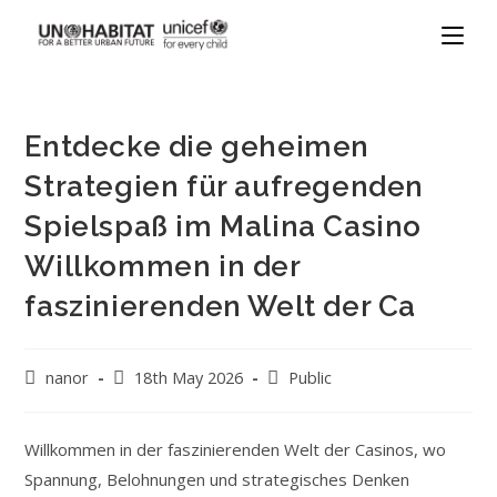
Entdecke die geheimen
Strategien für aufregenden
Spielspaß im Malina Casino
Willkommen in der
faszinierenden Welt der Ca
nanor
18th May 2026
Public
Willkommen in der faszinierenden Welt der Casinos, wo
Spannung, Belohnungen und strategisches Denken