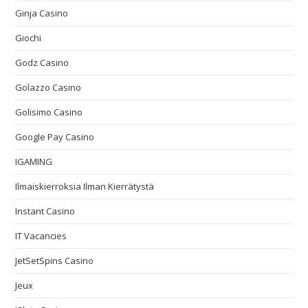
Ginja Casino
Giochi
Godz Casino
Golazzo Casino
Golisimo Casino
Google Pay Casino
IGAMING
Ilmaiskierroksia Ilman Kierrätystä
Instant Casino
IT Vacancies
JetSetSpins Casino
Jeux