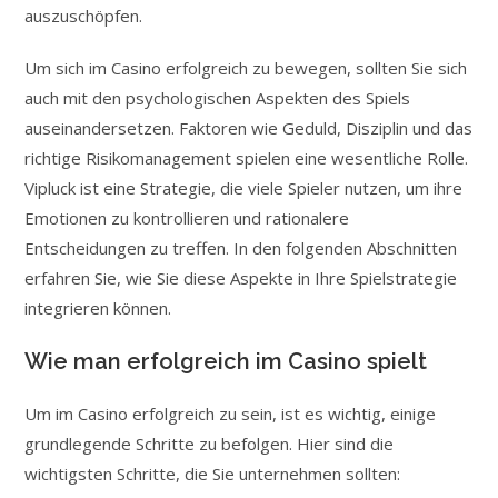
auszuschöpfen.
Um sich im Casino erfolgreich zu bewegen, sollten Sie sich
auch mit den psychologischen Aspekten des Spiels
auseinandersetzen. Faktoren wie Geduld, Disziplin und das
richtige Risikomanagement spielen eine wesentliche Rolle.
Vipluck ist eine Strategie, die viele Spieler nutzen, um ihre
Emotionen zu kontrollieren und rationalere
Entscheidungen zu treffen. In den folgenden Abschnitten
erfahren Sie, wie Sie diese Aspekte in Ihre Spielstrategie
integrieren können.
Wie man erfolgreich im Casino spielt
Um im Casino erfolgreich zu sein, ist es wichtig, einige
grundlegende Schritte zu befolgen. Hier sind die
wichtigsten Schritte, die Sie unternehmen sollten: