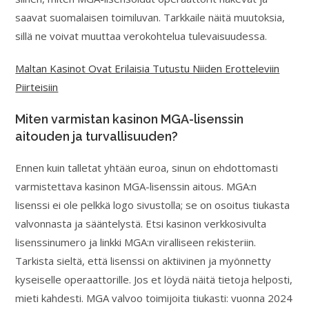
saavat suomalaisen toimiluvan. Tarkkaile näitä muutoksia,
sillä ne voivat muuttaa verokohtelua tulevaisuudessa.
Maltan Kasinot Ovat Erilaisia Tutustu Niiden Erotteleviin
Piirteisiin
Miten varmistan kasinon MGA-lisenssin
aitouden ja turvallisuuden?
Ennen kuin talletat yhtään euroa, sinun on ehdottomasti
varmistettava kasinon MGA-lisenssin aitous. MGA:n
lisenssi ei ole pelkkä logo sivustolla; se on osoitus tiukasta
valvonnasta ja sääntelystä. Etsi kasinon verkkosivulta
lisenssinumero ja linkki MGA:n viralliseen rekisteriin.
Tarkista sieltä, että lisenssi on aktiivinen ja myönnetty
kyseiselle operaattorille. Jos et löydä näitä tietoja helposti,
mieti kahdesti. MGA valvoo toimijoita tiukasti: vuonna 2024