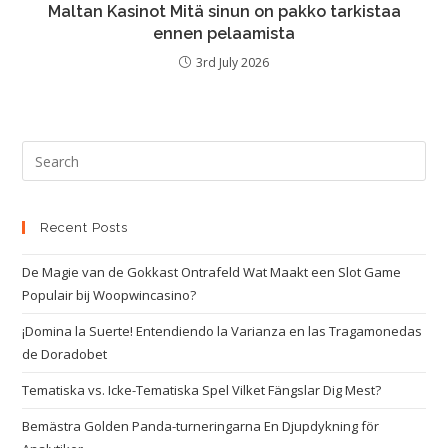
Maltan Kasinot Mitä sinun on pakko tarkistaa
ennen pelaamista
3rd July 2026
Recent Posts
De Magie van de Gokkast Ontrafeld Wat Maakt een Slot Game
Populair bij Woopwincasino?
¡Domina la Suerte! Entendiendo la Varianza en las Tragamonedas
de Doradobet
Tematiska vs. Icke-Tematiska Spel Vilket Fängslar Dig Mest?
Bemästra Golden Panda-turneringarna En Djupdykning för