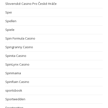
Slovenské Casino Pro České Hráče
Spei
Spellen
Spiele
Spin Formula Casino
Spingranny Casino
Spinita Casino
SpinLynx Casino
Spinmama
SpinRain Casino
sportsbook
Sportwedden
Sportwetten