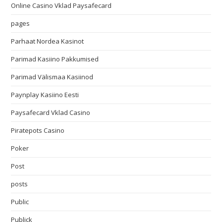
Online Casino Vklad Paysafecard
pages
Parhaat Nordea Kasinot
Parimad Kasiino Pakkumised
Parimad Välismaa Kasiinod
Paynplay Kasiino Eesti
Paysafecard Vklad Casino
Piratepots Casino
Poker
Post
posts
Public
Publick