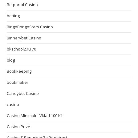
Betportal Casino
betting
BingoBongoStars Casino
Binnarybet Casino
bkschool2.ru 70
blog
Bookkeeping
bookmaker
Candybet Casino
casino
Casino Minimální Vklad 100 Kč
Casino Privé
Casino S Bonusem Za Registraci