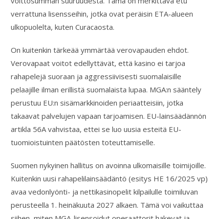
voittosumman suuruudesta. Tämä on merkittävä etu
verrattuna lisensseihin, jotka ovat peräisin ETA-alueen
ulkopuolelta, kuten Curacaosta.
On kuitenkin tärkeää ymmärtää verovapauden ehdot.
Verovapaat voitot edellyttävät, että kasino ei tarjoa
rahapelejä suoraan ja aggressiivisesti suomalaisille
pelaajille ilman erillistä suomalaista lupaa. MGA:n sääntely
perustuu EU:n sisämarkkinoiden periaatteisiin, jotka
takaavat palvelujen vapaan tarjoamisen. EU-lainsäädännön
artikla 56A vahvistaa, ettei se luo uusia esteitä EU-
tuomioistuinten päätösten toteuttamiselle.
Suomen nykyinen hallitus on avoinna ulkomaisille toimijoille.
Kuitenkin uusi rahapelilainsäädäntö (esitys HE 16/2025 vp)
avaa vedonlyönti- ja nettikasinopelit kilpailulle toimiluvan
perusteella 1. heinäkuuta 2027 alkaen. Tämä voi vaikuttaa
siihen, miten MGA-lisensoidut operaattorit hakevat ja