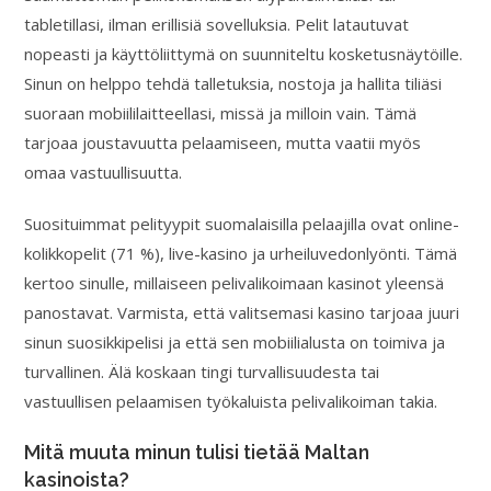
tabletillasi, ilman erillisiä sovelluksia. Pelit latautuvat
nopeasti ja käyttöliittymä on suunniteltu kosketusnäytöille.
Sinun on helppo tehdä talletuksia, nostoja ja hallita tiliäsi
suoraan mobiililaitteellasi, missä ja milloin vain. Tämä
tarjoaa joustavuutta pelaamiseen, mutta vaatii myös
omaa vastuullisuutta.
Suosituimmat pelityypit suomalaisilla pelaajilla ovat online-
kolikkopelit (71 %), live-kasino ja urheiluvedonlyönti. Tämä
kertoo sinulle, millaiseen pelivalikoimaan kasinot yleensä
panostavat. Varmista, että valitsemasi kasino tarjoaa juuri
sinun suosikkipelisi ja että sen mobiilialusta on toimiva ja
turvallinen. Älä koskaan tingi turvallisuudesta tai
vastuullisen pelaamisen työkaluista pelivalikoiman takia.
Mitä muuta minun tulisi tietää Maltan
kasinoista?