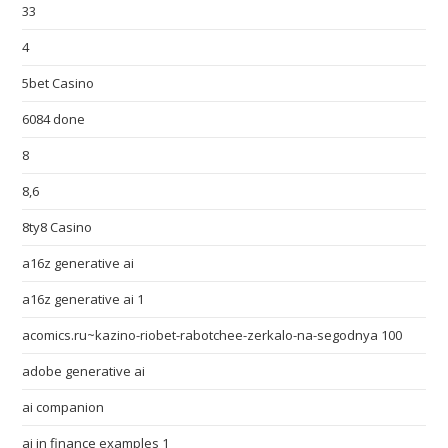
33
4
5bet Casino
6084 done
8
8,6
8ty8 Casino
a16z generative ai
a16z generative ai 1
acomics.ru~kazino-riobet-rabotchee-zerkalo-na-segodnya 100
adobe generative ai
ai companion
ai in finance examples 1