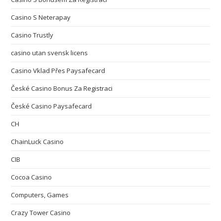
Casino S Neterapay
Casino Trustly
casino utan svensk licens
Casino Vklad Přes Paysafecard
České Casino Bonus Za Registraci
České Casino Paysafecard
CH
ChainLuck Casino
CIB
Cocoa Casino
Computers, Games
Crazy Tower Сasino