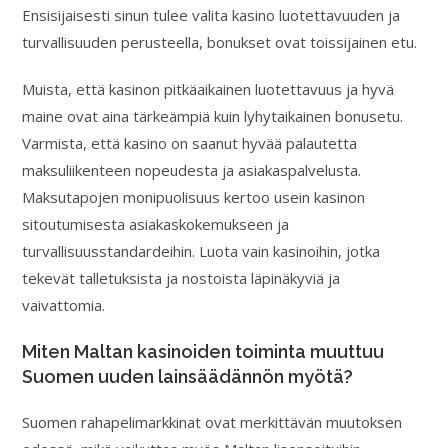
Ensisijaisesti sinun tulee valita kasino luotettavuuden ja
turvallisuuden perusteella, bonukset ovat toissijainen etu.
Muista, että kasinon pitkäaikainen luotettavuus ja hyvä
maine ovat aina tärkeämpiä kuin lyhytaikainen bonusetu.
Varmista, että kasino on saanut hyvää palautetta
maksuliikenteen nopeudesta ja asiakaspalvelusta.
Maksutapojen monipuolisuus kertoo usein kasinon
sitoutumisesta asiakaskokemukseen ja
turvallisuusstandardeihin. Luota vain kasinoihin, jotka
tekevät talletuksista ja nostoista läpinäkyviä ja
vaivattomia.
Miten Maltan kasinoiden toiminta muuttuu
Suomen uuden lainsäädännön myötä?
Suomen rahapelimarkkinat ovat merkittävän muutoksen