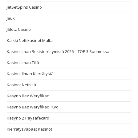
JetSetSpins Casino
Jeux
JSlotz Casino
Kaikki Nettikasinot Malta
Kasino Ilman Rekisteröitymistä 2026 – TOP 3 Suomessa
Kasino Ilman Tiliä
Kasinot Ilman Kierrätystä
Kasinot Netissä
Kasyno Bez Weryfikacji
Kasyno Bez Weryfikacji Kyc
Kasyno Z Paysafecard
Kierrätysvapaat Kasinot