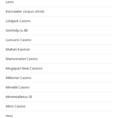
Leon
listcrawler corpus christi
LolaJack Casino
lotohelp.ru 80
Lussurio Casino
Maltan Kasinot
Mamzinobet Casino
Megapari New Casinos
Millioner Casino
MineBit Casino
Minimitalletus 5E
Mino Casino
misc