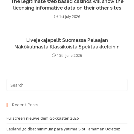
The legitimate web based casinos will show the
licensing informative data on their other sites
1st July 2026
Livejakajapelit Suomessa Pelaajan
Näkökulmasta Klassikoista Spektaakkeleihin
15th June 2026
Recent Posts
Fullscreen nieuwe dem Gokkasten 2026
Lapland goldbet minimum para yatırma Slot Tamamen Ücretsiz