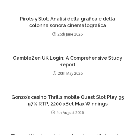
Pirots 5 Slot: Analisi della grafica e della
colonna sonora cinematografica
26th June 2026
GambleZen UK Login: A Comprehensive Study
Report
20th May 2026
Gonzo’s casino Thrills mobile Quest Slot Play 95
97% RTP, 2200 xBet Max Winnings
4th August 2026