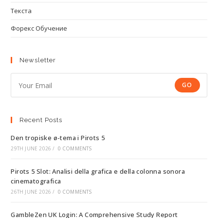
Текста
Форекс Обучение
Newsletter
GO
Recent Posts
Den tropiske ø-tema i Pirots 5
29TH JUNE 2026
/
0 COMMENTS
Pirots 5 Slot: Analisi della grafica e della colonna sonora
cinematografica
26TH JUNE 2026
/
0 COMMENTS
GambleZen UK Login: A Comprehensive Study Report