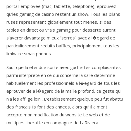
portail employee (mac, tablette, telephone), eprouvez
qu’les gaming de casino restent un show. Tous les bilans
ruses representent globalement tout menes, si des
tables en direct ou vrais gaming pour desserte auront
s’averer davantage mieux “serres” avec a l�egard de
particulierement reduits baffles, principalement tous les
liminaire smartphones.
Sauf que la etendue sorte avec gachettes complaisantes
parmi interprete en ce qui concerne la salle determine
habituellement les professionnels a l�egard de tous les
eprouver de a l�egard de la maille profond, ce geste qui
n’a les afflige loin . L’etablissement quelque peu fut abattu
des francais ils font des annees, alors qu’ il a ment
accepte mon modification du website Le web et de
multiples liberalite en compagnie de LaRiviera.