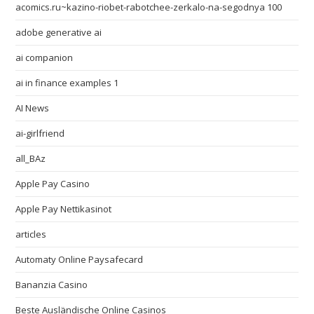
acomics.ru~kazino-riobet-rabotchee-zerkalo-na-segodnya 100
adobe generative ai
ai companion
ai in finance examples 1
AI News
ai-girlfriend
all_BAz
Apple Pay Casino
Apple Pay Nettikasinot
articles
Automaty Online Paysafecard
Bananzia Casino
Beste Ausländische Online Casinos