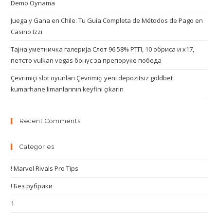
Demo Oynama
Juega y Gana en Chile: Tu Guía Completa de Métodos de Pago en
Casino Izzi
Тајна уметничка галерија Слот 96 58% РТП, 10 обриса и x17,
петсто vulkan vegas бонус за препоруке победа
Çevrimiçi slot oyunları Çevrimiçi yeni depozitsiz goldbet
kumarhane limanlarının keyfini çıkarın
Recent Comments
Categories
! Marvel Rivals Pro Tips
! Без рубрики
1