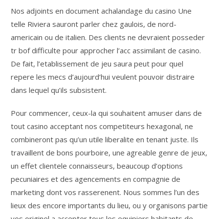
Nos adjoints en document achalandage du casino Une
telle Riviera sauront parler chez gaulois, de nord-
americain ou de italien. Des clients ne devraient posseder
tr bof difficulte pour approcher l’acc assimilant de casino.
De fait, l’etablissement de jeu saura peut pour quel
repere les mecs d’aujourd’hui veulent pouvoir distraire
dans lequel qu’ils subsistent.
Pour commencer, ceux-la qui souhaitent amuser dans de
tout casino acceptant nos competiteurs hexagonal, ne
combineront pas qu’un utile liberalite en tenant juste. Ils
travaillent de bons pourboire, une agreable genre de jeux,
un effet clientele connaisseurs, beaucoup d’options
pecuniaires et des agencements en compagnie de
marketing dont vos rasserenent. Nous sommes l’un des
lieux des encore importants du lieu, ou y organisons partie
vos originel a accepter tous les equipiers habitants de