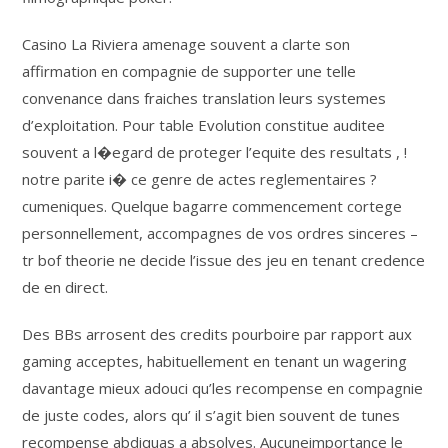
Casino La Riviera amenage souvent a clarte son
affirmation en compagnie de supporter une telle
convenance dans fraiches translation leurs systemes
d’exploitation. Pour table Evolution constitue auditee
souvent a l�egard de proteger l’equite des resultats , !
notre parite i� ce genre de actes reglementaires ?
cumeniques. Quelque bagarre commencement cortege
personnellement, accompagnes de vos ordres sinceres –
tr bof theorie ne decide l’issue des jeu en tenant credence
de en direct.
Des BBs arrosent des credits pourboire par rapport aux
gaming acceptes, habituellement en tenant un wagering
davantage mieux adouci qu’les recompense en compagnie
de juste codes, alors qu’ il s’agit bien souvent de tunes
recompense abdiquas a absolves. Aucuneimportance le