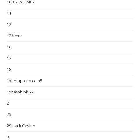
10_07_AU_AKS
11
12
123texts
16
17
18
1xbetapp-ph.com5
1xbetph.ph66
2
25
29black Casino
3