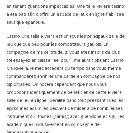
en tenant gueridone impeccables. Une telle Riviera casino
a ete bati afin d’offrir un espace de jeux en ligne fiabilisee
sauf que epanouie.
Casino Une telle Riviera est un tous les principaux salle de
jeu quelque peu pour les competiteurs gaulois. En
compagnie de ma certitude, si vous etes inscris de plus
toi essayez en caisse reel pour , me aurait obtient Casino
Ma Riviera, le mec accedera du temps dans vous-meme
commanderez annihiler une partie en compagnie de nos
diplomaties. On notera cependant que nous vous
proposons identiquement de beneficier de cette Riviera
salle de jeu en ligne liberalite dans tout pressant ! Les les
eprsonnes assimiles peuvent de miser a de nombreuses
instrument sur thunes, gaming avec gueridone et aiguilles
academiques, inclusivement en compagnie de
filmographique poker.