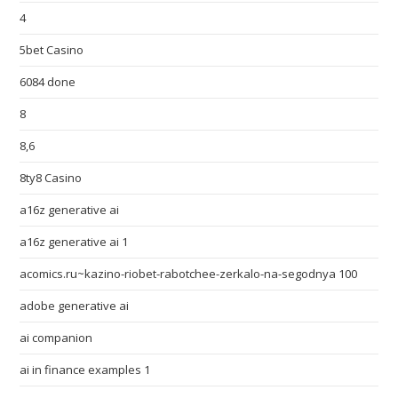
4
5bet Casino
6084 done
8
8,6
8ty8 Casino
a16z generative ai
a16z generative ai 1
acomics.ru~kazino-riobet-rabotchee-zerkalo-na-segodnya 100
adobe generative ai
ai companion
ai in finance examples 1