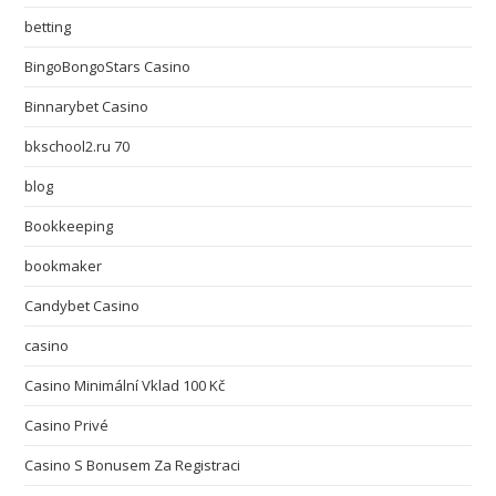
betting
BingoBongoStars Casino
Binnarybet Casino
bkschool2.ru 70
blog
Bookkeeping
bookmaker
Candybet Casino
casino
Casino Minimální Vklad 100 Kč
Casino Privé
Casino S Bonusem Za Registraci