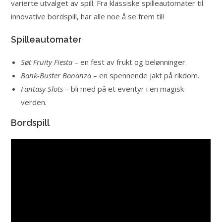
varierte utvalget av spill. Fra klassiske spilleautomater til
innovative bordspill, har alle noe å se frem til!
Spilleautomater
Søt Fruity Fiesta
– en fest av frukt og belønninger.
Bank-Buster Bonanza
– en spennende jakt på rikdom.
Fantasy Slots
– bli med på et eventyr i en magisk
verden.
Bordspill