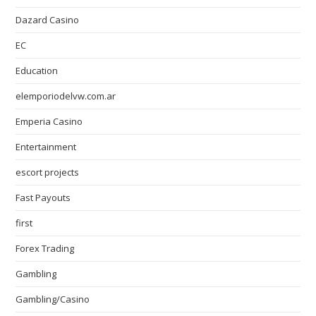
Dazard Casino
EC
Education
elemporiodelvw.com.ar
Emperia Casino
Entertainment
escort projects
Fast Payouts
first
Forex Trading
Gambling
Gambling/Casino