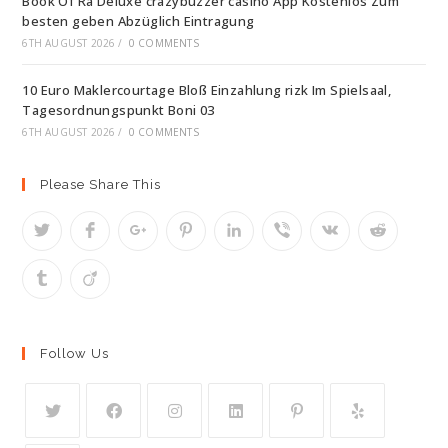
Book Of Ra Deluxe crazybuzzer casino App Kostenlos Zum
besten geben Abzüglich Eintragung
6TH AUGUST 2026
/
0 COMMENTS
10 Euro Maklercourtage Bloß Einzahlung rizk Im Spielsaal,
Tagesordnungspunkt Boni 03
6TH AUGUST 2026
/
0 COMMENTS
Please Share This
Follow Us