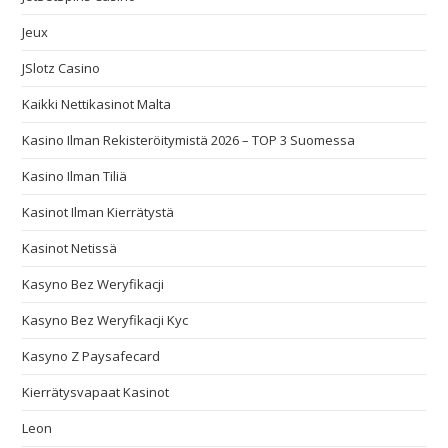
Jeux
JSlotz Casino
Kaikki Nettikasinot Malta
Kasino Ilman Rekisteröitymistä 2026 – TOP 3 Suomessa
Kasino Ilman Tiliä
Kasinot Ilman Kierrätystä
Kasinot Netissä
Kasyno Bez Weryfikacji
Kasyno Bez Weryfikacji Kyc
Kasyno Z Paysafecard
Kierrätysvapaat Kasinot
Leon