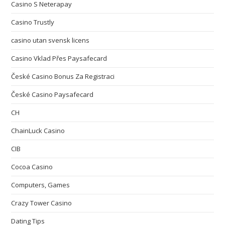
Casino S Neterapay
Casino Trustly
casino utan svensk licens
Casino Vklad Přes Paysafecard
České Casino Bonus Za Registraci
České Casino Paysafecard
CH
ChainLuck Casino
CIB
Cocoa Casino
Computers, Games
Crazy Tower Сasino
Dating Tips