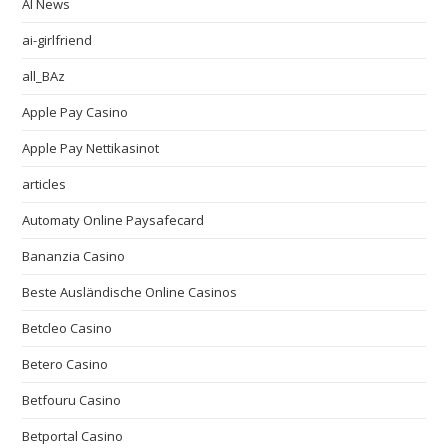
AI News
ai-girlfriend
all_BAz
Apple Pay Casino
Apple Pay Nettikasinot
articles
Automaty Online Paysafecard
Bananzia Casino
Beste Ausländische Online Casinos
Betcleo Casino
Betero Casino
Betfouru Casino
Betportal Casino