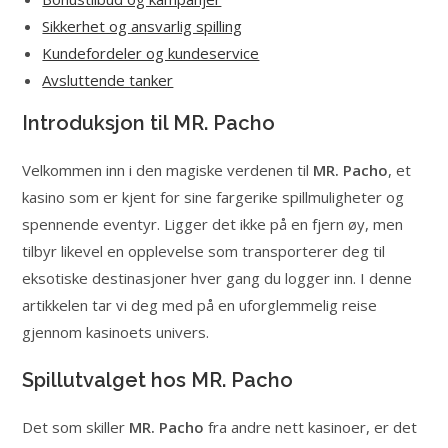
Sikkerhet og ansvarlig spilling
Kundefordeler og kundeservice
Avsluttende tanker
Introduksjon til MR. Pacho
Velkommen inn i den magiske verdenen til
MR. Pacho
, et
kasino som er kjent for sine fargerike spillmuligheter og
spennende eventyr. Ligger det ikke på en fjern øy, men
tilbyr likevel en opplevelse som transporterer deg til
eksotiske destinasjoner hver gang du logger inn. I denne
artikkelen tar vi deg med på en uforglemmelig reise
gjennom kasinoets univers.
Spillutvalget hos MR. Pacho
Det som skiller
MR. Pacho
fra andre nett kasinoer, er det