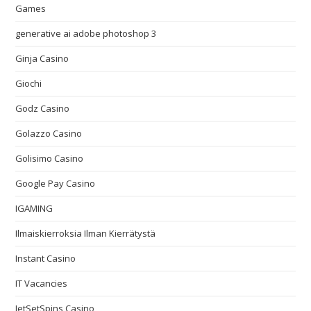
Games
generative ai adobe photoshop 3
Ginja Casino
Giochi
Godz Casino
Golazzo Casino
Golisimo Casino
Google Pay Casino
IGAMING
Ilmaiskierroksia Ilman Kierrätystä
Instant Casino
IT Vacancies
JetSetSpins Casino