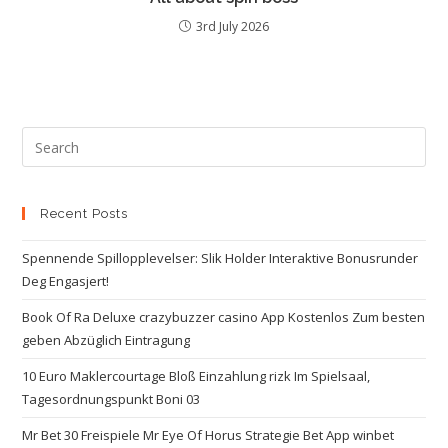
3rd July 2026
Recent Posts
Spennende Spillopplevelser: Slik Holder Interaktive Bonusrunder
Deg Engasjert!
Book Of Ra Deluxe crazybuzzer casino App Kostenlos Zum besten
geben Abzüglich Eintragung
10 Euro Maklercourtage Bloß Einzahlung rizk Im Spielsaal,
Tagesordnungspunkt Boni 03
Mr Bet 30 Freispiele Mr Eye Of Horus Strategie Bet App winbet