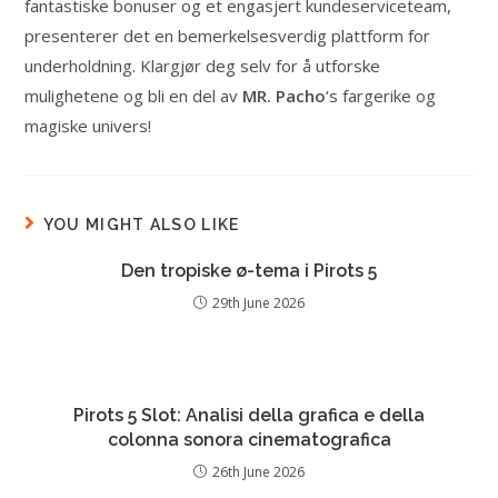
fantastiske bonuser og et engasjert kundeserviceteam,
presenterer det en bemerkelsesverdig plattform for
underholdning. Klargjør deg selv for å utforske
mulighetene og bli en del av
MR. Pacho
‘s fargerike og
magiske univers!
YOU MIGHT ALSO LIKE
Den tropiske ø-tema i Pirots 5
29th June 2026
Pirots 5 Slot: Analisi della grafica e della
colonna sonora cinematografica
26th June 2026