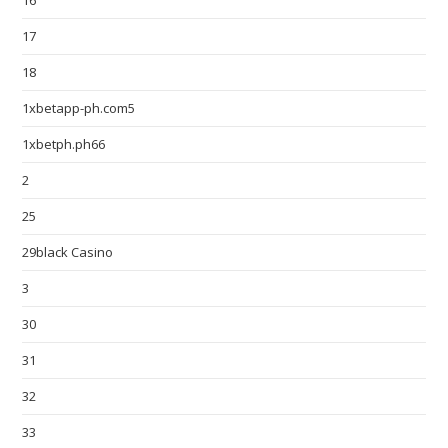
16
17
18
1xbetapp-ph.com5
1xbetph.ph66
2
25
29black Casino
3
30
31
32
33