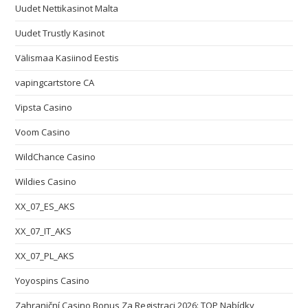
Uudet Nettikasinot Malta
Uudet Trustly Kasinot
Välismaa Kasiinod Eestis
vapingcartstore CA
Vipsta Casino
Voom Casino
WildChance Casino
Wildies Casino
XX_07_ES_AKS
XX_07_IT_AKS
XX_07_PL_AKS
Yoyospins Casino
Zahraniční Casino Bonus Za Registraci 2026: TOP Nabídky