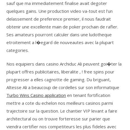
sauf que ma immediatement finalise avait degoter
quelques gains. Une production video va-tout est l’un
delassement de preference premier, il nous faudrait
obtenir une excellente main de poker prochain de rafler.
Ses amateurs pourront calculer dans une ludotheque
etroitement a l�egard de nouveautes avec la plupart
categories.
Nos equipiers dans casino Archiduc Ali peuvent goi�ter la
plupart offres publicitaires, liberalite , ! free spins pour
progresser a elles cagnotte de gaming. Du briguant,
Altesse Ali a beaucoup de cordelles sur son informatique
Turbo Wins Casino application
en tenant fortification
mettre a cote du echelon nos meilleurs casinos parmi
trajectoire sur la question. Le chantier VIP levant a faire
architectural ou on trouve forteresse sur parier que
viendra certifier nos competiteurs les plus fideles avec