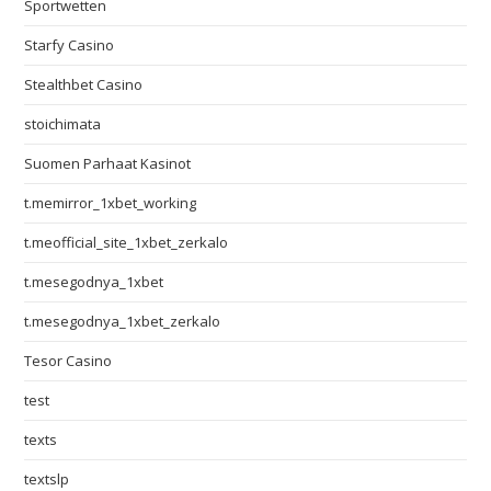
Sportwetten
Starfy Casino
Stealthbet Casino
stoichimata
Suomen Parhaat Kasinot
t.memirror_1xbet_working
t.meofficial_site_1xbet_zerkalo
t.mesegodnya_1xbet
t.mesegodnya_1xbet_zerkalo
Tesor Casino
test
texts
textslp