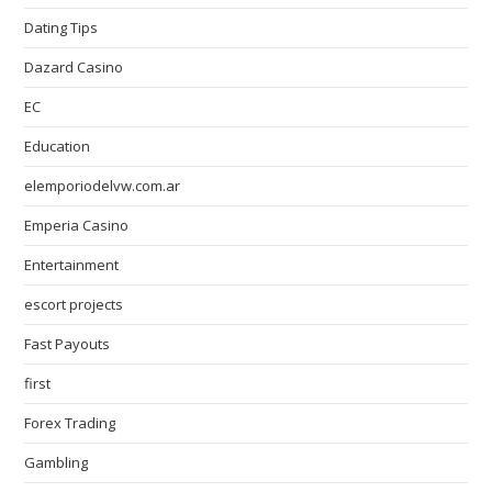
Dating Tips
Dazard Casino
EC
Education
elemporiodelvw.com.ar
Emperia Casino
Entertainment
escort projects
Fast Payouts
first
Forex Trading
Gambling