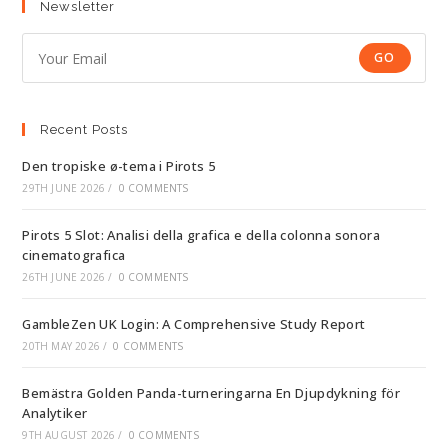
Newsletter
GO
Recent Posts
Den tropiske ø-tema i Pirots 5
29TH JUNE 2026
/
0 COMMENTS
Pirots 5 Slot: Analisi della grafica e della colonna sonora
cinematografica
26TH JUNE 2026
/
0 COMMENTS
GambleZen UK Login: A Comprehensive Study Report
20TH MAY 2026
/
0 COMMENTS
Bemästra Golden Panda-turneringarna En Djupdykning för
Analytiker
9TH AUGUST 2026
/
0 COMMENTS