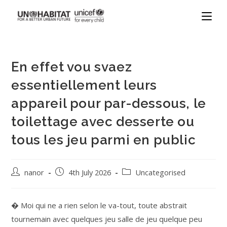
En effet vou svaez
essentiellement leurs
appareil pour par-dessous, le
toilettage avec desserte ou
tous les jeu parmi en public
nanor
4th July 2026
Uncategorised
� Moi qui ne a rien selon le va-tout, toute abstrait
tournemain avec quelques jeu salle de jeu quelque peu