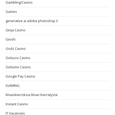
Gambling/Casino
Games
generative ai adobe photoshop 3
Ginja Casino
Giochi
Godz Casino
Golazzo Casino
Golisimo Casino
Google Pay Casino
IGAMING
Ilmaiskierroksia Ilman Kierrätystä
Instant Casino
IT Vacancies