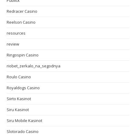
Publick
Redracer Casino
Reelson Casino
resources
review
Ringospin Casino
riobet_zerkalo_na_segodnya
Roulo Casino
Royaldogs Casino
Siirto Kasinot
Siru Kasinot
Siru Mobile Kasinot
Slotorado Casino