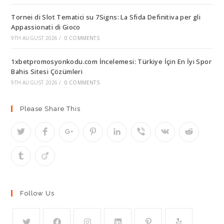
Tornei di Slot Tematici su 7Signs: La Sfida Definitiva per gli
Appassionati di Gioco
9TH AUGUST 2026
/
0 COMMENTS
1xbetpromosyonkodu.com İncelemesi: Türkiye İçin En İyi Spor
Bahis Sitesi Çözümleri
9TH AUGUST 2026
/
0 COMMENTS
Please Share This
Follow Us