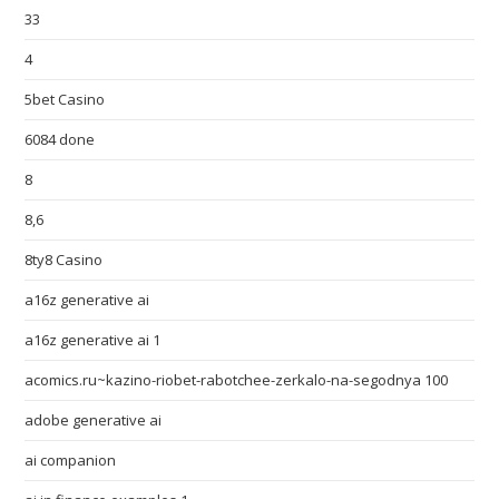
33
4
5bet Casino
6084 done
8
8,6
8ty8 Casino
a16z generative ai
a16z generative ai 1
acomics.ru~kazino-riobet-rabotchee-zerkalo-na-segodnya 100
adobe generative ai
ai companion