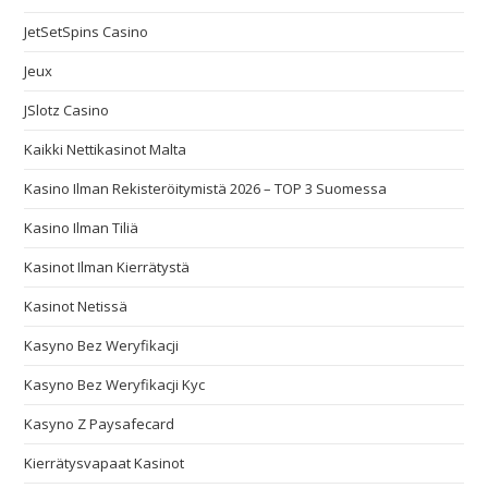
JetSetSpins Casino
Jeux
JSlotz Casino
Kaikki Nettikasinot Malta
Kasino Ilman Rekisteröitymistä 2026 – TOP 3 Suomessa
Kasino Ilman Tiliä
Kasinot Ilman Kierrätystä
Kasinot Netissä
Kasyno Bez Weryfikacji
Kasyno Bez Weryfikacji Kyc
Kasyno Z Paysafecard
Kierrätysvapaat Kasinot