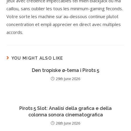
jeux avec credence impeccables tel mien blackjack ou ma
caillou, sans oublier les tous les minimum-gaming feconds.
Votre sorte les machine sur au-dessous continue plutot
concentration et empli apprecier en direct avec multiples
accords.
YOU MIGHT ALSO LIKE
Den tropiske ø-tema i Pirots 5
29th June 2026
Pirots 5 Slot: Analisi della grafica e della
colonna sonora cinematografica
26th June 2026