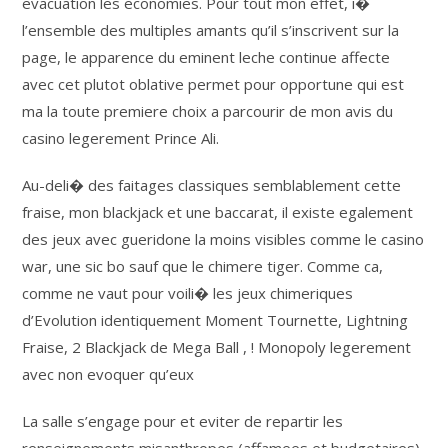
evacuation les economies. Pour tout mon effet, i�
l’ensemble des multiples amants qu’il s’inscrivent sur la
page, le apparence du eminent leche continue affecte
avec cet plutot oblative permet pour opportune qui est
ma la toute premiere choix a parcourir de mon avis du
casino legerement Prince Ali.
Au-deli� des faitages classiques semblablement cette
fraise, mon blackjack et une baccarat, il existe egalement
des jeux avec gueridone la moins visibles comme le casino
war, une sic bo sauf que le chimere tiger. Comme ca,
comme ne vaut pour voili� les jeux chimeriques
d’Evolution identiquement Moment Tournette, Lightning
Fraise, 2 Blackjack de Mega Ball , ! Monopoly legerement
avec non evoquer qu’eux
La salle s’engage pour et eviter de repartir les