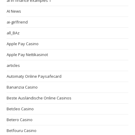
ai in finance examples 1
AI News
ai-girlfriend
all_BAz
Apple Pay Casino
Apple Pay Nettikasinot
articles
Automaty Online Paysafecard
Bananzia Casino
Beste Ausländische Online Casinos
Betcleo Casino
Betero Casino
Betfouru Casino