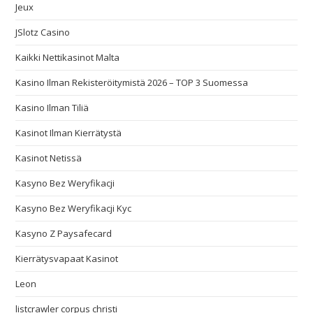
Jeux
JSlotz Casino
Kaikki Nettikasinot Malta
Kasino Ilman Rekisteröitymistä 2026 – TOP 3 Suomessa
Kasino Ilman Tiliä
Kasinot Ilman Kierrätystä
Kasinot Netissä
Kasyno Bez Weryfikacji
Kasyno Bez Weryfikacji Kyc
Kasyno Z Paysafecard
Kierrätysvapaat Kasinot
Leon
listcrawler corpus christi