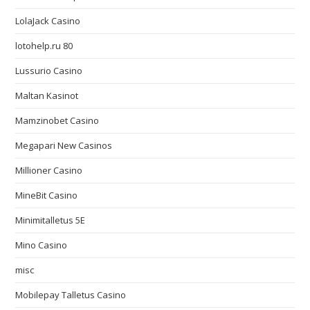
LolaJack Casino
lotohelp.ru 80
Lussurio Casino
Maltan Kasinot
Mamzinobet Casino
Megapari New Casinos
Millioner Casino
MineBit Casino
Minimitalletus 5E
Mino Casino
misc
Mobilepay Talletus Casino