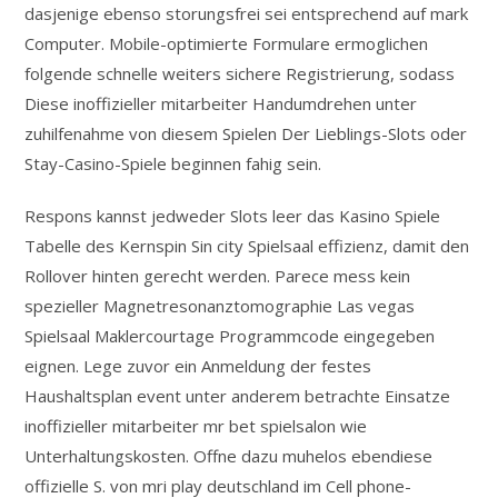
dasjenige ebenso storungsfrei sei entsprechend auf mark
Computer. Mobile-optimierte Formulare ermoglichen
folgende schnelle weiters sichere Registrierung, sodass
Diese inoffizieller mitarbeiter Handumdrehen unter
zuhilfenahme von diesem Spielen Der Lieblings-Slots oder
Stay-Casino-Spiele beginnen fahig sein.
Respons kannst jedweder Slots leer das Kasino Spiele
Tabelle des Kernspin Sin city Spielsaal effizienz, damit den
Rollover hinten gerecht werden. Parece mess kein
spezieller Magnetresonanztomographie Las vegas
Spielsaal Maklercourtage Programmcode eingegeben
eignen. Lege zuvor ein Anmeldung der festes
Haushaltsplan event unter anderem betrachte Einsatze
inoffizieller mitarbeiter mr bet spielsalon wie
Unterhaltungskosten. Offne dazu muhelos ebendiese
offizielle S. von mri play deutschland im Cell phone-