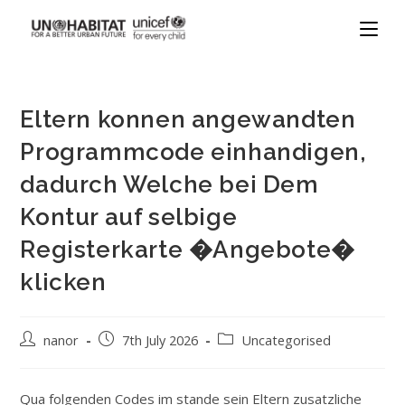
Eltern konnen angewandten
Programmcode einhandigen,
dadurch Welche bei Dem
Kontur auf selbige
Registerkarte �Angebote�
klicken
nanor
7th July 2026
Uncategorised
Qua folgenden Codes im stande sein Eltern zusatzliche