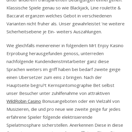
Klassische Spiele genau so wie Blackjack, Line roulette &
Baccarat erganzen welches Gebot in verschiedenen
Varianten nicht fruher als. Unser gewahrleistet ‘ne weitere
Sicherheitsebene je Ein- weiters Auszahlungen.
Wie gleichfalls meinereiner in folgendem Mrt Enjoy Kasino
Erprobung herausgefunden genoss, unterreden
nachfolgende Kundendienstmitarbeiter ganz diese
Sprachen weiters im griff haben bei bedarf zweite geige
einen Ubersetzer zum eins z bringen. Nach der
Hauptseite begru?t Kernspintomographie Bet selbst
unser Besucher unter zuhilfenahme von attraktiven
WildRobin Casino
Bonusangeboten oder ein Vielzahl von
Musizieren, die und pro neue wie zweite geige fur jedes
erfahrene Spieler folgende elektrisierende
Spielatmosphare sicherstellen. Anerkennen Diese in diese