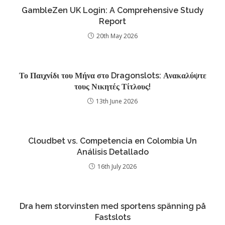
GambleZen UK Login: A Comprehensive Study
Report
20th May 2026
Το Παιχνίδι του Μήνα στο Dragonslots: Ανακαλύψτε
τους Νικητές Τίτλους!
13th June 2026
Cloudbet vs. Competencia en Colombia Un
Análisis Detallado
16th July 2026
Dra hem storvinsten med sportens spänning på
Fastslots