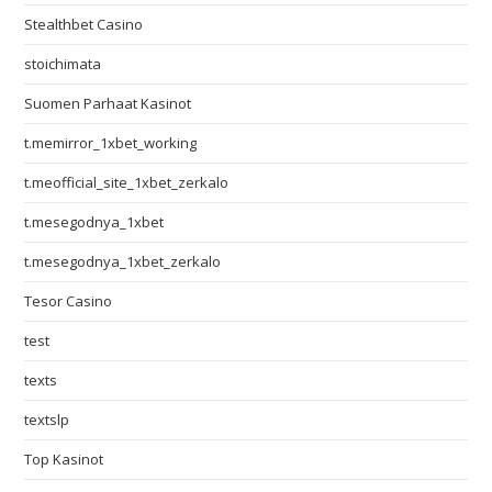
Stealthbet Casino
stoichimata
Suomen Parhaat Kasinot
t.memirror_1xbet_working
t.meofficial_site_1xbet_zerkalo
t.mesegodnya_1xbet
t.mesegodnya_1xbet_zerkalo
Tesor Casino
test
texts
textslp
Top Kasinot