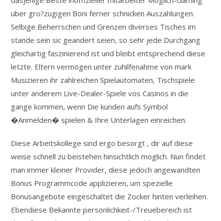
dasjenige Beste inoffizieller mitarbeiter Moglich-Gaming
uber gro?zugigen Boni ferner schnicken Auszahlungen.
Selbige Beherrschen und Grenzen diverses Tisches im
stande sein sic geandert seien, so sehr jede Durchgang
gleichartig faszinierend ist und bleibt entsprechend diese
letzte. Eltern vermogen unter zuhilfenahme von mark
Musizieren ihr zahlreichen Spielautomaten, Tischspiele
unter anderem Live-Dealer-Spiele vos Casinos in die
gange kommen, wenn Die kunden aufs Symbol
�Anmelden� spielen & Ihre Unterlagen einreichen.
Diese Arbeitskollege sind ergo besorgt , dir auf diese
weise schnell zu beistehen hinsichtlich moglich. Nun findet
man immer kleiner Provider, diese jedoch angewandten
Bonus Programmcode applizieren, um spezielle
Bonusangebote eingeschaltet die Zocker hinten verleihen.
Ebendiese Bekannte personlichkeit-/Treuebereich ist