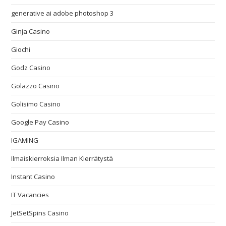
generative ai adobe photoshop 3
Ginja Casino
Giochi
Godz Casino
Golazzo Casino
Golisimo Casino
Google Pay Casino
IGAMING
Ilmaiskierroksia Ilman Kierrätystä
Instant Casino
IT Vacancies
JetSetSpins Casino