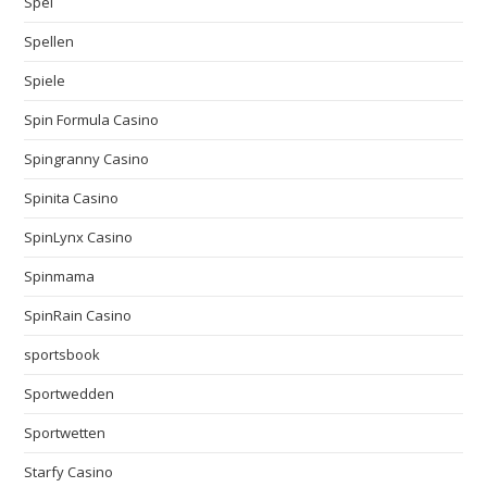
Spei
Spellen
Spiele
Spin Formula Casino
Spingranny Casino
Spinita Casino
SpinLynx Casino
Spinmama
SpinRain Casino
sportsbook
Sportwedden
Sportwetten
Starfy Casino