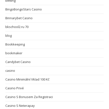
betting
BingoBongoStars Casino
Binnarybet Casino
bkschool2.ru 70
blog
Bookkeeping
bookmaker
Candybet Casino
casino
Casino Minimální Vklad 100 Kč
Casino Privé
Casino S Bonusem Za Registraci
Casino S Neterapay