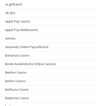
ai-girlfriend
all_BAz
Apple Pay Casino
Apple Pay Nettikasinot
articles
Automaty Online Paysafecard
Bananzia Casino
Beste Ausländische Online Casinos
Betcleo Casino
Betero Casino
Betfouru Casino
Betportal Casino