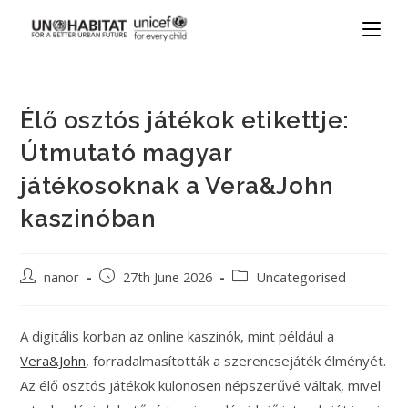
Élő osztós játékok etikettje:
Útmutató magyar
játékosoknak a Vera&John
kaszinóban
nanor
27th June 2026
Uncategorised
A digitális korban az online kaszinók, mint például a
Vera&John
, forradalmasították a szerencsejáték élményét.
Az élő osztós játékok különösen népszerűvé váltak, mivel