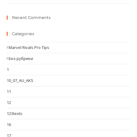
Recent Comments
Categories
! Marvel Rivals Pro Tips
! Без рубрики
1
10_07_AU_AKS
11
12
123texts
16
17