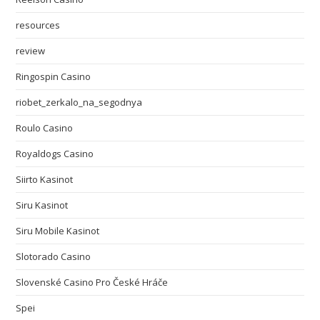
resources
review
Ringospin Casino
riobet_zerkalo_na_segodnya
Roulo Casino
Royaldogs Casino
Siirto Kasinot
Siru Kasinot
Siru Mobile Kasinot
Slotorado Casino
Slovenské Casino Pro České Hráče
Spei