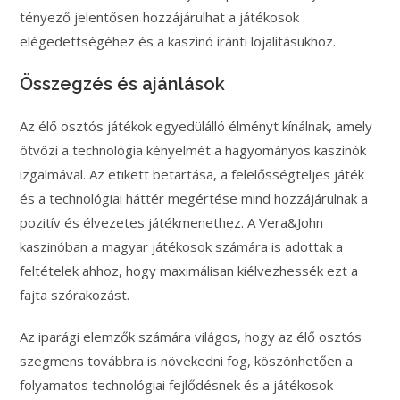
tényező jelentősen hozzájárulhat a játékosok
elégedettségéhez és a kaszinó iránti lojalitásukhoz.
Összegzés és ajánlások
Az élő osztós játékok egyedülálló élményt kínálnak, amely
ötvözi a technológia kényelmét a hagyományos kaszinók
izgalmával. Az etikett betartása, a felelősségteljes játék
és a technológiai háttér megértése mind hozzájárulnak a
pozitív és élvezetes játékmenethez. A Vera&John
kaszinóban a magyar játékosok számára is adottak a
feltételek ahhoz, hogy maximálisan kiélvezhessék ezt a
fajta szórakozást.
Az iparági elemzők számára világos, hogy az élő osztós
szegmens továbbra is növekedni fog, köszönhetően a
folyamatos technológiai fejlődésnek és a játékosok