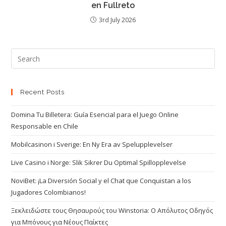
en Fullreto
3rd July 2026
Recent Posts
Domina Tu Billetera: Guía Esencial para el Juego Online
Responsable en Chile
Mobilcasinon i Sverige: En Ny Era av Spelupplevelser
Live Casino i Norge: Slik Sikrer Du Optimal Spillopplevelse
NoviBet: ¡La Diversión Social y el Chat que Conquistan a los
Jugadores Colombianos!
Ξεκλειδώστε τους Θησαυρούς του Winstoria: Ο Απόλυτος Οδηγός
για Μπόνους για Νέους Παίκτες