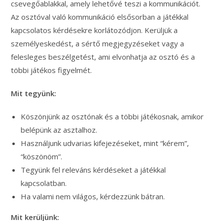
csevegőablakkal, amely lehetővé teszi a kommunikációt.
Az osztóval való kommunikáció elsősorban a játékkal
kapcsolatos kérdésekre korlátozódjon. Kerüljük a
személyeskedést, a sértő megjegyzéseket vagy a
felesleges beszélgetést, ami elvonhatja az osztó és a
többi játékos figyelmét.
Mit tegyünk:
Köszönjünk az osztónak és a többi játékosnak, amikor
belépünk az asztalhoz.
Használjunk udvarias kifejezéseket, mint “kérem”,
“köszönöm”.
Tegyünk fel releváns kérdéseket a játékkal
kapcsolatban.
Ha valami nem világos, kérdezzünk bátran.
Mit kerüljünk: