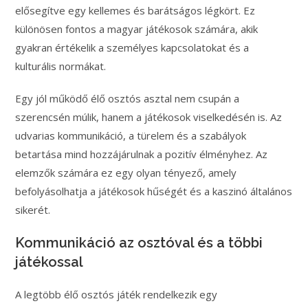
elősegítve egy kellemes és barátságos légkört. Ez
különösen fontos a magyar játékosok számára, akik
gyakran értékelik a személyes kapcsolatokat és a
kulturális normákat.
Egy jól működő élő osztós asztal nem csupán a
szerencsén múlik, hanem a játékosok viselkedésén is. Az
udvarias kommunikáció, a türelem és a szabályok
betartása mind hozzájárulnak a pozitív élményhez. Az
elemzők számára ez egy olyan tényező, amely
befolyásolhatja a játékosok hűségét és a kaszinó általános
sikerét.
Kommunikáció az osztóval és a többi
játékossal
A legtöbb élő osztós játék rendelkezik egy