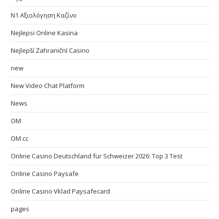
N1 Αξιολόγηση Καζίνο
Nejlepsi Online Kasina
Nejlepší Zahraniční Casino
new
New Video Chat Platform
News
OM
OM cc
Online Casino Deutschland für Schweizer 2026: Top 3 Test
Online Casino Paysafe
Online Casino Vklad Paysafecard
pages