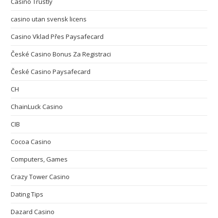
Casino Trustly
casino utan svensk licens
Casino Vklad Přes Paysafecard
České Casino Bonus Za Registraci
České Casino Paysafecard
CH
ChainLuck Casino
CIB
Cocoa Casino
Computers, Games
Crazy Tower Сasino
Dating Tips
Dazard Casino