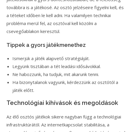
továbbra is a játékosé. Az osztó jelzéseire figyelni kell, és
a téteket időben le kell adni. Ha valamilyen technikai
probléma merül fel, az osztóval kell közölni a
csevegőablakon keresztül.
Tippek a gyors játékmenethez
Ismerjük a játék alapvető stratégiáját.
Legyünk tisztában a tét leadási idősávokkal.
Ne habozzunk, ha tudjuk, mit akarunk tenni.
Ha bizonytalanok vagyunk, kérdezzünk az osztótól a
játék előtt.
Technológiai kihívások és megoldások
Az élő osztós játékok sikere nagyban függ a technológiai
infrastruktúrától. Az internetkapcsolat stabilitása, a