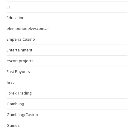
EC
Education
elemporiodelvw.com.ar
Emperia Casino
Entertainment
escort projects
Fast Payouts
first
Forex Trading
Gambling
Gambling/Casino
Games