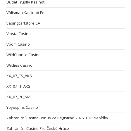
Uudet Trustly Kasinot
Välismaa Kasiinod Eestis
vapingcartstore CA
Vipsta Casino
Voom Casino
WildChance Casino
Wildies Casino
XX_07_ES_AKS
XX_07_IT_AKS
XX_07_PL_AKS
Yoyospins Casino
Zahraniční Casino Bonus Za Registraci 2026: TOP Nabídky
Zahraniční Casino Pro České Hráče