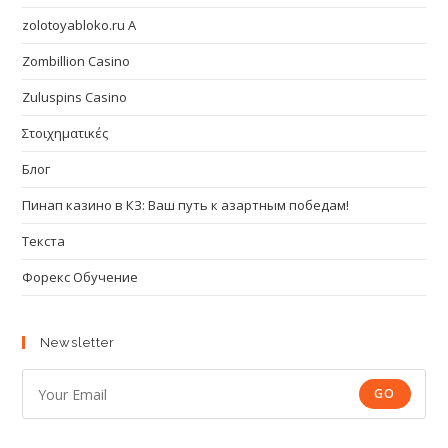
zolotoyabloko.ru A
Zombillion Casino
Zuluspins Casino
Στοιχηματικές
Блог
Пинап казино в КЗ: Ваш путь к азартным победам!
Текста
Форекс Обучение
Newsletter
GO