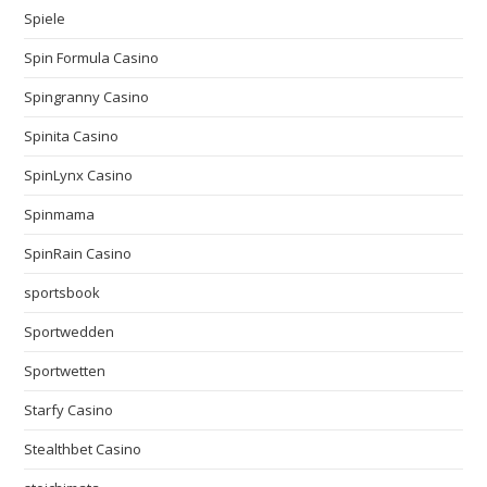
Spiele
Spin Formula Casino
Spingranny Casino
Spinita Casino
SpinLynx Casino
Spinmama
SpinRain Casino
sportsbook
Sportwedden
Sportwetten
Starfy Casino
Stealthbet Casino