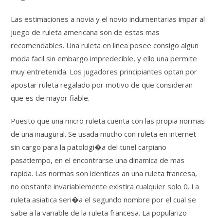
Las estimaciones a novia y el novio indumentarias impar al
juego de ruleta americana son de estas mas
recomendables. Una ruleta en linea posee consigo algun
moda facil sin embargo impredecible, y ello una permite
muy entretenida. Los jugadores principiantes optan por
apostar ruleta regalado por motivo de que consideran
que es de mayor fiable.
Puesto que una micro ruleta cuenta con las propia normas
de una inaugural. Se usada mucho con ruleta en internet
sin cargo para la patologi�a del tunel carpiano
pasatiempo, en el encontrarse una dinamica de mas
rapida. Las normas son identicas an una ruleta francesa,
no obstante invariablemente existira cualquier solo 0. La
ruleta asiatica seri�a el segundo nombre por el cual se
sabe a la variable de la ruleta francesa. La popularizo