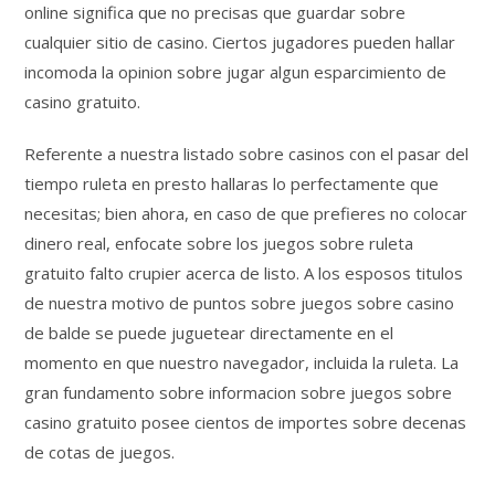
online significa que no precisas que guardar sobre
cualquier sitio de casino. Ciertos jugadores pueden hallar
incomoda la opinion sobre jugar algun esparcimiento de
casino gratuito.
Referente a nuestra listado sobre casinos con el pasar del
tiempo ruleta en presto hallaras lo perfectamente que
necesitas; bien ahora, en caso de que prefieres no colocar
dinero real, enfocate sobre los juegos sobre ruleta
gratuito falto crupier acerca de listo. A los esposos titulos
de nuestra motivo de puntos sobre juegos sobre casino
de balde se puede juguetear directamente en el
momento en que nuestro navegador, incluida la ruleta. La
gran fundamento sobre informacion sobre juegos sobre
casino gratuito posee cientos de importes sobre decenas
de cotas de juegos.