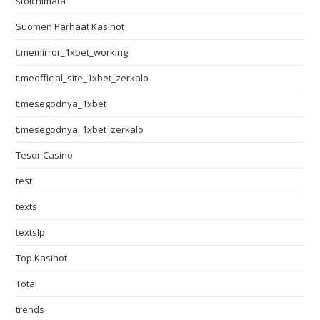
stoichimata
Suomen Parhaat Kasinot
t.memirror_1xbet_working
t.meofficial_site_1xbet_zerkalo
t.mesegodnya_1xbet
t.mesegodnya_1xbet_zerkalo
Tesor Casino
test
texts
textslp
Top Kasinot
Total
trends