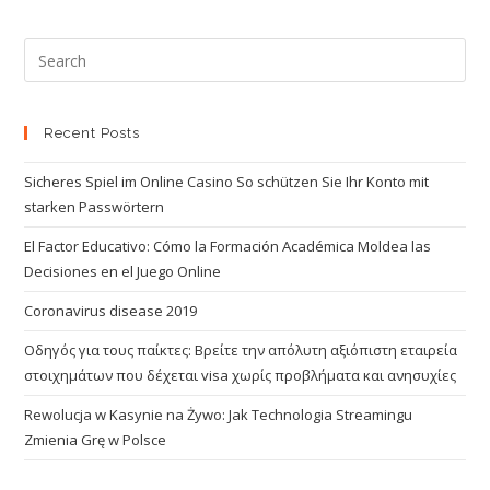
Recent Posts
Sicheres Spiel im Online Casino So schützen Sie Ihr Konto mit
starken Passwörtern
El Factor Educativo: Cómo la Formación Académica Moldea las
Decisiones en el Juego Online
Coronavirus disease 2019
Οδηγός για τους παίκτες: Βρείτε την απόλυτη αξιόπιστη εταιρεία
στοιχημάτων που δέχεται visa χωρίς προβλήματα και ανησυχίες
Rewolucja w Kasynie na Żywo: Jak Technologia Streamingu
Zmienia Grę w Polsce