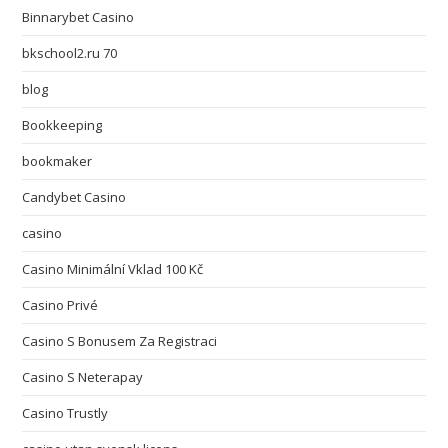
Binnarybet Casino
bkschool2.ru 70
blog
Bookkeeping
bookmaker
Candybet Casino
casino
Casino Minimální Vklad 100 Kč
Casino Privé
Casino S Bonusem Za Registraci
Casino S Neterapay
Casino Trustly