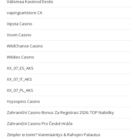
Välismaa Kasiinod Eestis
vapingcartstore CA
Vipsta Casino
Voom Casino
WildChance Casino
Wildies Casino
XX_07_ES_AKS
XX_07_IT_AKS
XX_07_PL_AKS
Yoyospins Casino
Zahraniční Casino Bonus Za Registraci 2026: TOP Nabídky
Zahraniční Casino Pro České Hráče
Zimpler ei toimi? Vianmääritys & Rahojen Palautus