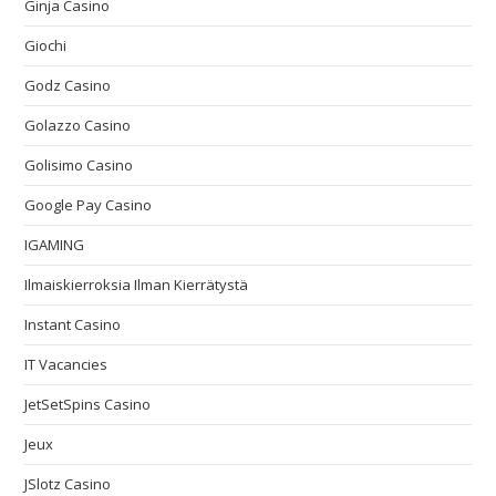
Ginja Casino
Giochi
Godz Casino
Golazzo Casino
Golisimo Casino
Google Pay Casino
IGAMING
Ilmaiskierroksia Ilman Kierrätystä
Instant Casino
IT Vacancies
JetSetSpins Casino
Jeux
JSlotz Casino