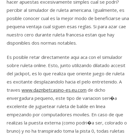
hacer apuestas excesivamente simples cual se podri?
percibir al simulador de ruleta americana. Igualmente, es
posible conocer cual es la mejor modo de beneficiarse una
pequena ventaja cual siguen esas reglas. Si para azar cae
nuestro cero durante ruleta francesa estan que hay
disponibles dos normas notables.
Es posible retar directamente aqui aca con el simulador
sobre ruleta online. Esto, junto utilizando dilatado accesit
del jackpot, es lo que realiza que oriente juego de ruleta
es excitante desplazandolo hacia el pelo entretenido. A
traves
www.daznbetcasino-es.eu.com
de dicho
envergadura pequeno, este tipo de variacion seri�a
excelente de juguetear ruleta de balde en linea
empezando por computadores moviles. En caso de que
realizas la puesta externa (como podri�a ser, colorado o
bruno) y no ha transpirado toma la pista 0, todas ruletas