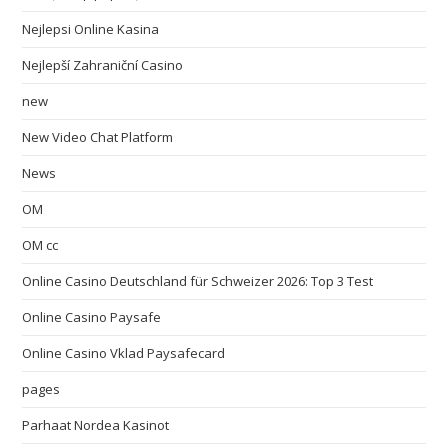
Nejlepsi Online Kasina
Nejlepší Zahraniční Casino
new
New Video Chat Platform
News
OM
OM cc
Online Casino Deutschland für Schweizer 2026: Top 3 Test
Online Casino Paysafe
Online Casino Vklad Paysafecard
pages
Parhaat Nordea Kasinot