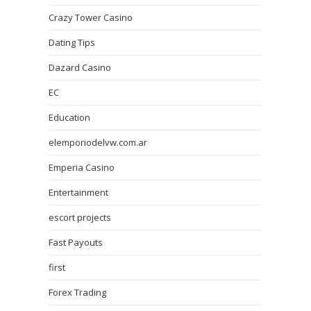
Crazy Tower Сasino
Dating Tips
Dazard Casino
EC
Education
elemporiodelvw.com.ar
Emperia Casino
Entertainment
escort projects
Fast Payouts
first
Forex Trading