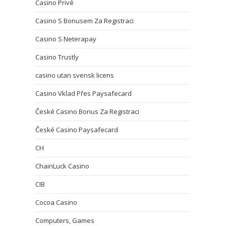
Casino Privé
Casino S Bonusem Za Registraci
Casino S Neterapay
Casino Trustly
casino utan svensk licens
Casino Vklad Přes Paysafecard
České Casino Bonus Za Registraci
České Casino Paysafecard
CH
ChainLuck Casino
CIB
Cocoa Casino
Computers, Games