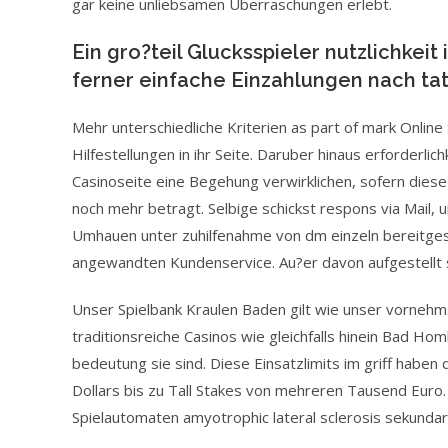
gar keine unliebsamen Uberraschungen erlebt.
Ein gro?teil Glucksspieler nutzlichke
ferner einfache Einzahlungen nach ta
Mehr unterschiedliche Kriterien as part of mark Onlin
Hilfestellungen in ihr Seite. Daruber hinaus erforderlic
Casinoseite eine Begehung verwirklichen, sofern dies
noch mehr betragt. Selbige schickst respons via Mail,
Umhauen unter zuhilfenahme von dm einzeln bereitges
angewandten Kundenservice. Au?er davon aufgestellt s
Unser Spielbank Kraulen Baden gilt wie unser vorneh
traditionsreiche Casinos wie gleichfalls hinein Bad 
bedeutung sie sind. Diese Einsatzlimits im griff habe
Dollars bis zu Tall Stakes von mehreren Tausend Euro.
Spielautomaten amyotrophic lateral sclerosis sekundar