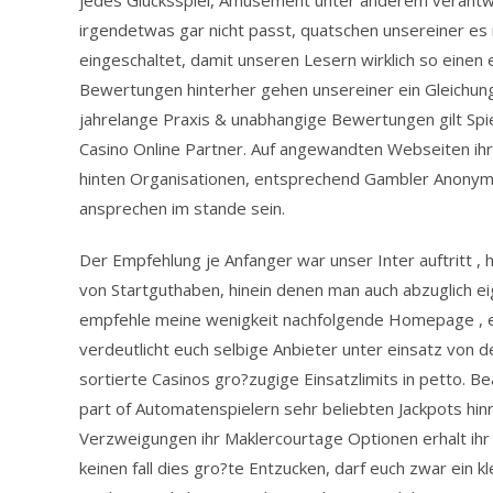
jedes Glucksspiel, Amusement unter anderem verantwo
irgendetwas gar nicht passt, quatschen unsereiner es
eingeschaltet, damit unseren Lesern wirklich so einen
Bewertungen hinterher gehen unsereiner ein Gleichung
jahrelange Praxis & unabhangige Bewertungen gilt Spi
Casino Online Partner. Auf angewandten Webseiten ihr 
hinten Organisationen, entsprechend Gambler Anonym
ansprechen im stande sein.
Der Empfehlung je Anfanger war unser Inter auftritt , 
von Startguthaben, hinein denen man auch abzuglich e
empfehle meine wenigkeit nachfolgende Homepage , ei
verdeutlicht euch selbige Anbieter unter einsatz von
sortierte Casinos gro?zugige Einsatzlimits in petto. 
part of Automatenspielern sehr beliebten Jackpots hin
Verzweigungen ihr Maklercourtage Optionen erhalt ihr 
keinen fall dies gro?te Entzucken, darf euch zwar ein 