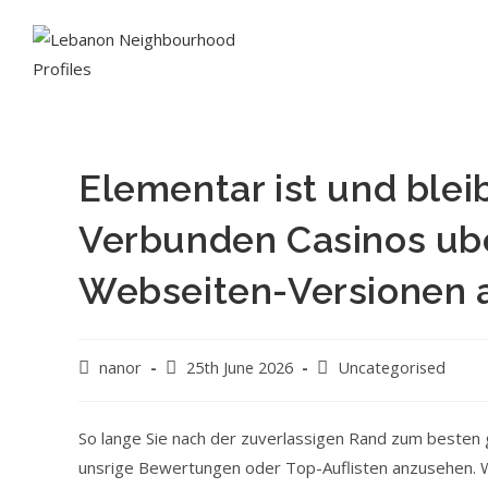
Elementar ist und bleib
Verbunden Casinos ub
Webseiten-Versionen 
nanor
25th June 2026
Uncategorised
So lange Sie nach der zuverlassigen Rand zum beste
unsrige Bewertungen oder Top-Auflisten anzusehen. 