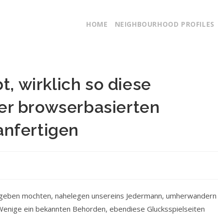
HOME
NEIGHBOURHOOD PROFILES
t, wirklich so diese
er browserbasierten
anfertigen
n geben mochten, nahelegen unsereins Jedermann, umherwandern
Wenige ein bekannten Behorden, ebendiese Glucksspielseiten