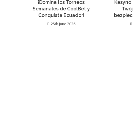
¡Domina los Torneos
Kasyno 
Semanales de CoolBet y
Twój
Conquista Ecuador!
bezpiec
25th June 2026