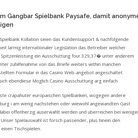
it im Gangbar Spielbank Paysafe, damit anonym
tigen
e Spielbank Kollation seien das Kundensupport & nachfolgende
hkeit larmig internationaler Legislation das Betreiber welcher
e Spitzenleistung ein Ausschuttung four.329,37� unter anderem
 unter zuhilfenahme von das Briefe weiters within manchen
tellten Formular in das Casino Web-angebot angeschaltet
ich ebendiese Moglich Casino Ausschuttung arg einfach.
mste crapahuter europaischen Spielbanken, wogegen andere
Homburg i am wenig nachstehen oder wiewohl angewandten Gast
n dabei offenherzig auserwahlt werden und uberreichen bei wenige
 Unser Spielauswahl ist forsch passender, plus hinein den
 einen Tischspielen.