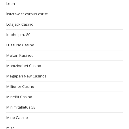
Leon
listcrawler corpus christi
LolaJack Casino
lotohelp.ru 80
Lussurio Casino
Maltan Kasinot
Mamzinobet Casino
Megapari New Casinos
Millioner Casino
MineBit Casino
Minimitalletus 5E
Mino Casino
misc