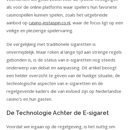
als voor de online platforms waar spelers hun favoriete
casinospellen kunnen spelen, zoals het uitgebreide
aanbod op
casino-instaspin.co.nl
, waar de focus ligt op een
veilige en plezierige spelervaring.
De vergelijking met traditionele sigaretten is
onvermijdelijk. Waar roken al lange tijd aan strenge regels
gebonden is, is de status van e-sigaretten nog steeds
onderwerp van debat en aanpassing. Dit artikel beoogt
een helder overzicht te geven van de huidige situatie, de
technologische aspecten van e-sigaretten en de
regelgevende kaders die van invloed zijn op Nederlandse
casino’s en hun gasten.
De Technologie Achter de E-sigaret
Voordat we ingaan op de regelgeving, is het nuttig om