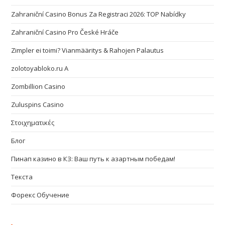
Zahraniční Casino Bonus Za Registraci 2026: TOP Nabídky
Zahraniční Casino Pro České Hráče
Zimpler ei toimi? Vianmääritys & Rahojen Palautus
zolotoyabloko.ru A
Zombillion Casino
Zuluspins Casino
Στοιχηματικές
Блог
Пинап казино в КЗ: Ваш путь к азартным победам!
Текста
Форекс Обучение