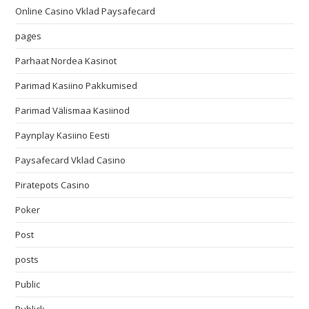
Online Casino Vklad Paysafecard
pages
Parhaat Nordea Kasinot
Parimad Kasiino Pakkumised
Parimad Välismaa Kasiinod
Paynplay Kasiino Eesti
Paysafecard Vklad Casino
Piratepots Casino
Poker
Post
posts
Public