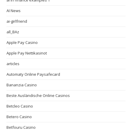
ai in finance examples 1
AI News
ai-girlfriend
all_BAz
Apple Pay Casino
Apple Pay Nettikasinot
articles
Automaty Online Paysafecard
Bananzia Casino
Beste Ausländische Online Casinos
Betcleo Casino
Betero Casino
Betfouru Casino