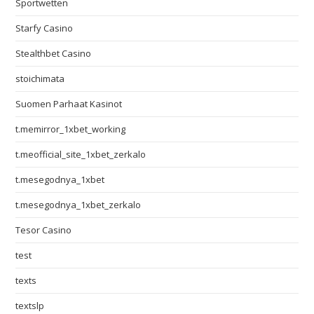
Sportwetten
Starfy Casino
Stealthbet Casino
stoichimata
Suomen Parhaat Kasinot
t.memirror_1xbet_working
t.meofficial_site_1xbet_zerkalo
t.mesegodnya_1xbet
t.mesegodnya_1xbet_zerkalo
Tesor Casino
test
texts
textslp