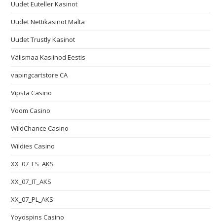
Uudet Euteller Kasinot
Uudet Nettikasinot Malta
Uudet Trustly Kasinot
Välismaa Kasiinod Eestis
vapingcartstore CA
Vipsta Casino
Voom Casino
WildChance Casino
Wildies Casino
XX_07_ES_AKS
XX_07_IT_AKS
XX_07_PL_AKS
Yoyospins Casino