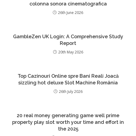
colonna sonora cinematografica
26th June 2026
GambleZen UK Login: A Comprehensive Study
Report
20th May 2026
Top Cazinouri Online spre Bani Reali Joacă
sizzling hot deluxe Slot Machine România
26th July 2026
20 real money generating game well prime
property play slot worth your time and effort in
the 2025