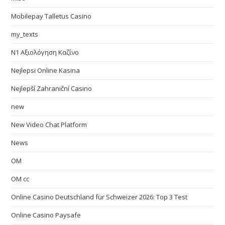
Mobilepay Talletus Casino
my_texts
N1 Αξιολόγηση Καζίνο
Nejlepsi Online Kasina
Nejlepší Zahraniční Casino
new
New Video Chat Platform
News
OM
OM cc
Online Casino Deutschland für Schweizer 2026: Top 3 Test
Online Casino Paysafe