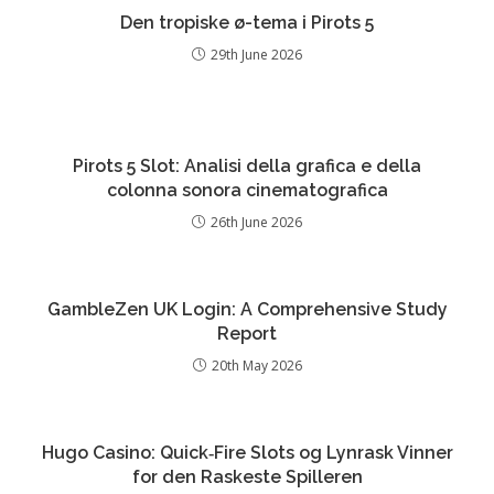
Den tropiske ø-tema i Pirots 5
29th June 2026
Pirots 5 Slot: Analisi della grafica e della
colonna sonora cinematografica
26th June 2026
GambleZen UK Login: A Comprehensive Study
Report
20th May 2026
Hugo Casino: Quick‑Fire Slots og Lynrask Vinner
for den Raskeste Spilleren