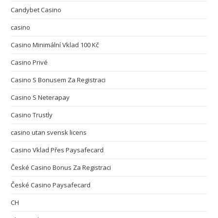
Candybet Casino
casino
Casino Minimální Vklad 100 Kč
Casino Privé
Casino S Bonusem Za Registraci
Casino S Neterapay
Casino Trustly
casino utan svensk licens
Casino Vklad Přes Paysafecard
České Casino Bonus Za Registraci
České Casino Paysafecard
CH