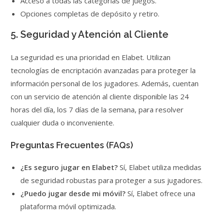
Acceso a todas las categorías de juegos.
Opciones completas de depósito y retiro.
5. Seguridad y Atención al Cliente
La seguridad es una prioridad en Elabet. Utilizan
tecnologías de encriptación avanzadas para proteger la
información personal de los jugadores. Además, cuentan
con un servicio de atención al cliente disponible las 24
horas del día, los 7 días de la semana, para resolver
cualquier duda o inconveniente.
Preguntas Frecuentes (FAQs)
¿Es seguro jugar en Elabet?
Sí, Elabet utiliza medidas
de seguridad robustas para proteger a sus jugadores.
¿Puedo jugar desde mi móvil?
Sí, Elabet ofrece una
plataforma móvil optimizada.