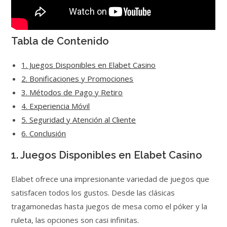
Tabla de Contenido
1. Juegos Disponibles en Elabet Casino
2. Bonificaciones y Promociones
3. Métodos de Pago y Retiro
4. Experiencia Móvil
5. Seguridad y Atención al Cliente
6. Conclusión
1. Juegos Disponibles en Elabet Casino
Elabet ofrece una impresionante variedad de juegos que
satisfacen todos los gustos. Desde las clásicas
tragamonedas hasta juegos de mesa como el póker y la
ruleta, las opciones son casi infinitas.