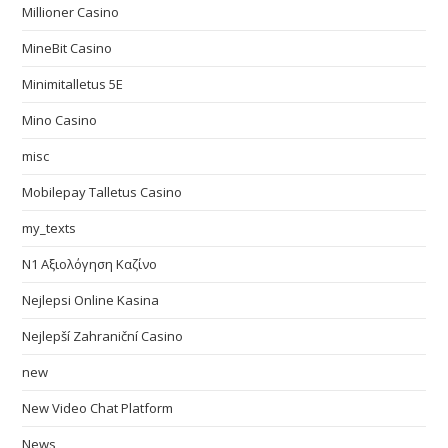
Millioner Casino
MineBit Casino
Minimitalletus 5E
Mino Casino
misc
Mobilepay Talletus Casino
my_texts
N1 Αξιολόγηση Καζίνο
Nejlepsi Online Kasina
Nejlepší Zahraniční Casino
new
New Video Chat Platform
News