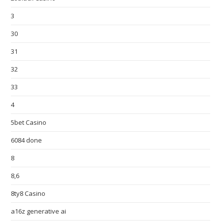
3
30
31
32
33
4
5bet Casino
6084 done
8
8,6
8ty8 Casino
a16z generative ai