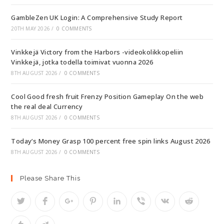
GambleZen UK Login: A Comprehensive Study Report
20TH MAY 2026
/
0 COMMENTS
Vinkkejä Victory from the Harbors -videokolikkopeliin
Vinkkejä, jotka todella toimivat vuonna 2026
8TH AUGUST 2026
/
0 COMMENTS
Cool Good fresh fruit Frenzy Position Gameplay On the web
the real deal Currency
8TH AUGUST 2026
/
0 COMMENTS
Today’s Money Grasp 100 percent free spin links August 2026
8TH AUGUST 2026
/
0 COMMENTS
Please Share This