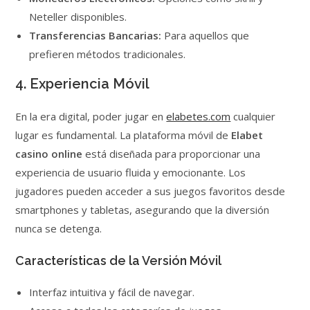
Neteller disponibles.
Transferencias Bancarias:
Para aquellos que
prefieren métodos tradicionales.
4. Experiencia Móvil
En la era digital, poder jugar en
elabetes.com
cualquier
lugar es fundamental. La plataforma móvil de
Elabet
casino online
está diseñada para proporcionar una
experiencia de usuario fluida y emocionante. Los
jugadores pueden acceder a sus juegos favoritos desde
smartphones y tabletas, asegurando que la diversión
nunca se detenga.
Características de la Versión Móvil
Interfaz intuitiva y fácil de navegar.