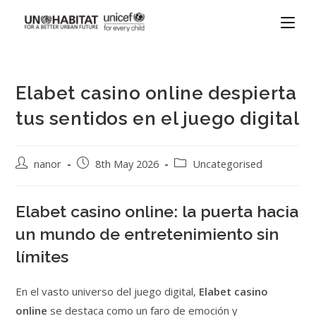
Elabet casino online despierta
tus sentidos en el juego digital
nanor
8th May 2026
Uncategorised
Elabet casino online: la puerta hacia
un mundo de entretenimiento sin
límites
En el vasto universo del juego digital,
Elabet casino
online
se destaca como un faro de emoción y