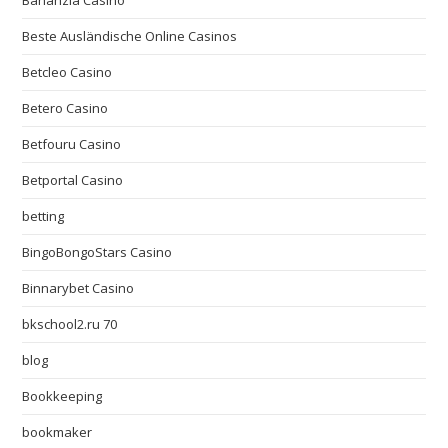
Bananzia Casino
Beste Ausländische Online Casinos
Betcleo Casino
Betero Casino
Betfouru Casino
Betportal Casino
betting
BingoBongoStars Casino
Binnarybet Casino
bkschool2.ru 70
blog
Bookkeeping
bookmaker