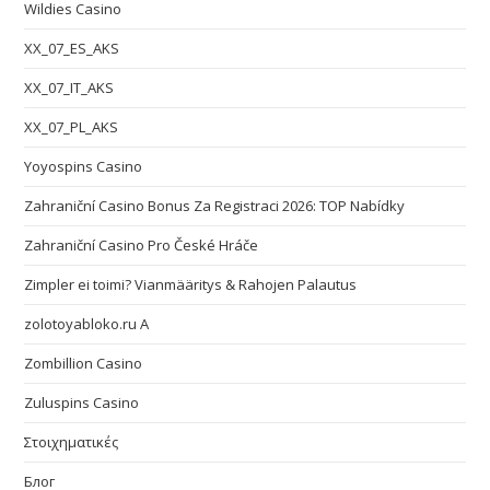
Wildies Casino
XX_07_ES_AKS
XX_07_IT_AKS
XX_07_PL_AKS
Yoyospins Casino
Zahraniční Casino Bonus Za Registraci 2026: TOP Nabídky
Zahraniční Casino Pro České Hráče
Zimpler ei toimi? Vianmääritys & Rahojen Palautus
zolotoyabloko.ru A
Zombillion Casino
Zuluspins Casino
Στοιχηματικές
Блог