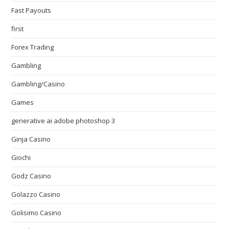
Fast Payouts
first
Forex Trading
Gambling
Gambling/Casino
Games
generative ai adobe photoshop 3
Ginja Casino
Giochi
Godz Casino
Golazzo Casino
Golisimo Casino