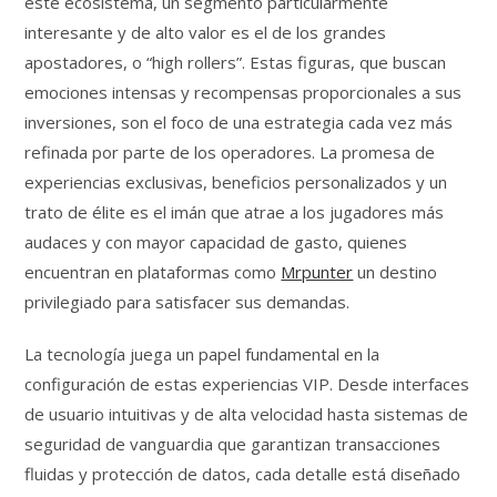
este ecosistema, un segmento particularmente
interesante y de alto valor es el de los grandes
apostadores, o “high rollers”. Estas figuras, que buscan
emociones intensas y recompensas proporcionales a sus
inversiones, son el foco de una estrategia cada vez más
refinada por parte de los operadores. La promesa de
experiencias exclusivas, beneficios personalizados y un
trato de élite es el imán que atrae a los jugadores más
audaces y con mayor capacidad de gasto, quienes
encuentran en plataformas como
Mrpunter
un destino
privilegiado para satisfacer sus demandas.
La tecnología juega un papel fundamental en la
configuración de estas experiencias VIP. Desde interfaces
de usuario intuitivas y de alta velocidad hasta sistemas de
seguridad de vanguardia que garantizan transacciones
fluidas y protección de datos, cada detalle está diseñado