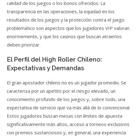
calidad de los juegos o los bonos ofrecidos. La
transparencia en las operaciones, la equidad en los
resultados de los juegos y la protección contra el juego
problemático son aspectos que los jugadores VIP valoran
enormemente, y que los casinos que buscan atraerlos
deben priorizar.
El Perfil del High Roller Chileno:
Expectativas y Demandas
El gran apostador chileno no es un jugador promedio. Se
caracteriza por un apetito por el riesgo elevado, un
conocimiento profundo de los juegos y, sobre todo, una
expectativa de servicio que va más allá de lo convencional.
Estos jugadores buscan mesas con límites de apuesta
significativamente más altos, acceso a torneos exclusivos
con premios sustanciosos y, en general, una experiencia