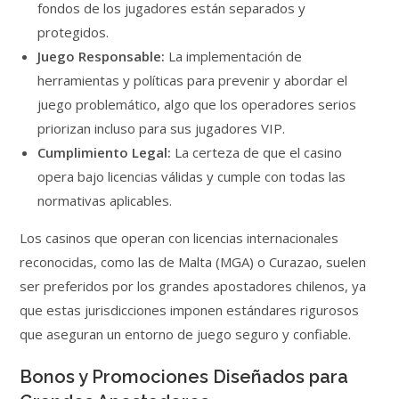
fondos de los jugadores están separados y
protegidos.
Juego Responsable:
La implementación de
herramientas y políticas para prevenir y abordar el
juego problemático, algo que los operadores serios
priorizan incluso para sus jugadores VIP.
Cumplimiento Legal:
La certeza de que el casino
opera bajo licencias válidas y cumple con todas las
normativas aplicables.
Los casinos que operan con licencias internacionales
reconocidas, como las de Malta (MGA) o Curazao, suelen
ser preferidos por los grandes apostadores chilenos, ya
que estas jurisdicciones imponen estándares rigurosos
que aseguran un entorno de juego seguro y confiable.
Bonos y Promociones Diseñados para