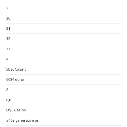
3
30
31
32
33
4
5bet Casino
6084 done
8
8,6
8ty8 Casino
a16z generative ai