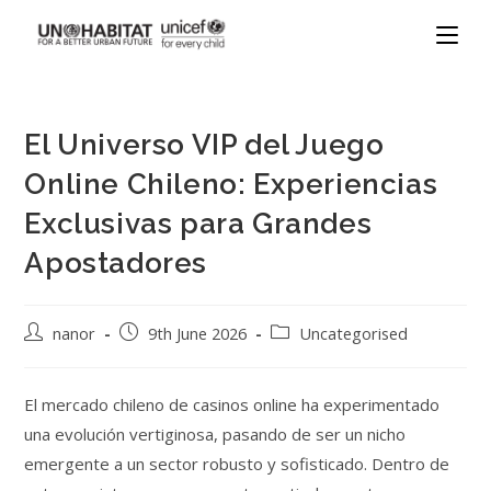
El Universo VIP del Juego
Online Chileno: Experiencias
Exclusivas para Grandes
Apostadores
nanor
9th June 2026
Uncategorised
El mercado chileno de casinos online ha experimentado
una evolución vertiginosa, pasando de ser un nicho
emergente a un sector robusto y sofisticado. Dentro de