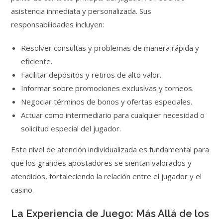
asistencia inmediata y personalizada. Sus
responsabilidades incluyen:
Resolver consultas y problemas de manera rápida y
eficiente.
Facilitar depósitos y retiros de alto valor.
Informar sobre promociones exclusivas y torneos.
Negociar términos de bonos y ofertas especiales.
Actuar como intermediario para cualquier necesidad o
solicitud especial del jugador.
Este nivel de atención individualizada es fundamental para
que los grandes apostadores se sientan valorados y
atendidos, fortaleciendo la relación entre el jugador y el
casino.
La Experiencia de Juego: Más Allá de los