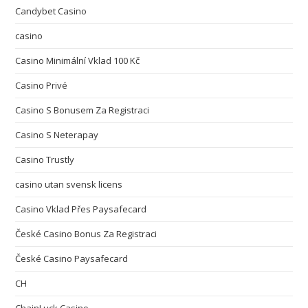
Candybet Casino
casino
Casino Minimální Vklad 100 Kč
Casino Privé
Casino S Bonusem Za Registraci
Casino S Neterapay
Casino Trustly
casino utan svensk licens
Casino Vklad Přes Paysafecard
České Casino Bonus Za Registraci
České Casino Paysafecard
CH