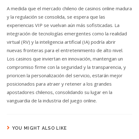
A medida que el mercado chileno de casinos online madura
y la regulación se consolida, se espera que las
experiencias VIP se vuelvan aún más sofisticadas. La
integración de tecnologías emergentes como la realidad
virtual (RV) y la inteligencia artificial (IA) podría abrir
nuevas fronteras para el entretenimiento de alto nivel.
Los casinos que inviertan en innovación, mantengan un
compromiso firme con la seguridad y la transparencia, y
prioricen la personalización del servicio, estarán mejor
posicionados para atraer y retener a los grandes
apostadores chilenos, consolidando su lugar en la
vanguardia de la industria del juego online.
YOU MIGHT ALSO LIKE