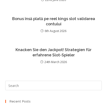
Bonus însă plată pe reel kings slot validarea
contului
6th August 2026
Knacken Sie den Jackpot! Strategien für
erfahrene Slot-Spieler
24th March 2026
Recent Posts