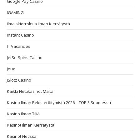
Google Pay Casino
IGAMING
Ilmaiskierroksia Ilman Kierrätystä
Instant Casino
IT Vacancies
JetSetSpins Casino
Jeux
JSlotz Casino
Kaikki Nettikasinot Malta
Kasino Ilman Rekisteröitymistä 2026 – TOP 3 Suomessa
Kasino Ilman Tiliä
Kasinot Ilman Kierrätystä
Kasinot Netissä