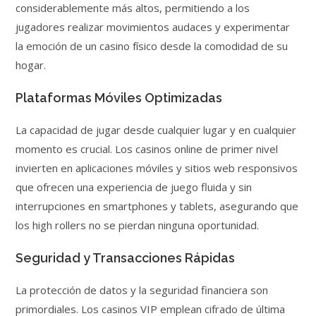
considerablemente más altos, permitiendo a los
jugadores realizar movimientos audaces y experimentar
la emoción de un casino físico desde la comodidad de su
hogar.
Plataformas Móviles Optimizadas
La capacidad de jugar desde cualquier lugar y en cualquier
momento es crucial. Los casinos online de primer nivel
invierten en aplicaciones móviles y sitios web responsivos
que ofrecen una experiencia de juego fluida y sin
interrupciones en smartphones y tablets, asegurando que
los high rollers no se pierdan ninguna oportunidad.
Seguridad y Transacciones Rápidas
La protección de datos y la seguridad financiera son
primordiales. Los casinos VIP emplean cifrado de última