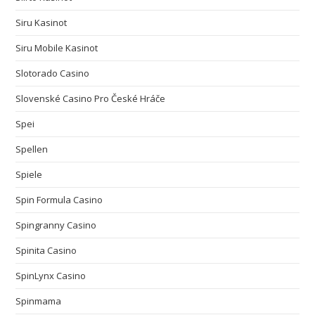
Siru Kasinot
Siru Mobile Kasinot
Slotorado Casino
Slovenské Casino Pro České Hráče
Spei
Spellen
Spiele
Spin Formula Casino
Spingranny Casino
Spinita Casino
SpinLynx Casino
Spinmama