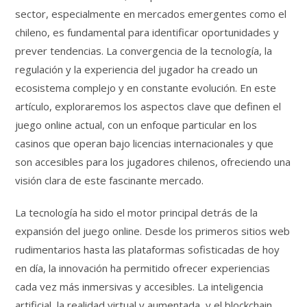
sector, especialmente en mercados emergentes como el
chileno, es fundamental para identificar oportunidades y
prever tendencias. La convergencia de la tecnología, la
regulación y la experiencia del jugador ha creado un
ecosistema complejo y en constante evolución. En este
artículo, exploraremos los aspectos clave que definen el
juego online actual, con un enfoque particular en los
casinos que operan bajo licencias internacionales y que
son accesibles para los jugadores chilenos, ofreciendo una
visión clara de este fascinante mercado.
La tecnología ha sido el motor principal detrás de la
expansión del juego online. Desde los primeros sitios web
rudimentarios hasta las plataformas sofisticadas de hoy
en día, la innovación ha permitido ofrecer experiencias
cada vez más inmersivas y accesibles. La inteligencia
artificial, la realidad virtual y aumentada, y el blockchain