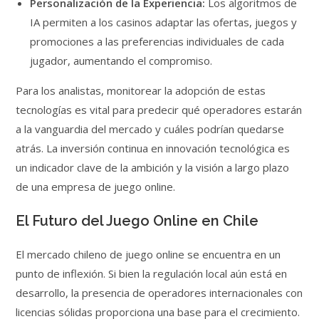
Personalización de la Experiencia:
Los algoritmos de
IA permiten a los casinos adaptar las ofertas, juegos y
promociones a las preferencias individuales de cada
jugador, aumentando el compromiso.
Para los analistas, monitorear la adopción de estas
tecnologías es vital para predecir qué operadores estarán
a la vanguardia del mercado y cuáles podrían quedarse
atrás. La inversión continua en innovación tecnológica es
un indicador clave de la ambición y la visión a largo plazo
de una empresa de juego online.
El Futuro del Juego Online en Chile
El mercado chileno de juego online se encuentra en un
punto de inflexión. Si bien la regulación local aún está en
desarrollo, la presencia de operadores internacionales con
licencias sólidas proporciona una base para el crecimiento.