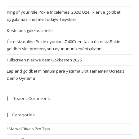
King of your Nile Pokie İncelemesi 2026: Özellikler ve goldbet
uygulaması indirme Türkiye Teşvikler
Kosteloos gokkas spelle
Ücretsiz online Pokie oyunları! 7.400'den fazla ücretsiz Pokie
goldbet slot promosyonu oyununun keyfini çıkarın!
Fullscreen nieuwe dem Gokkasten 2026
Lapland goldbet minimum para yatırma Slot Tamamen Ücretsiz
Demo Oynama
Recent Comments
Categories
! Marvel Rivals Pro Tips