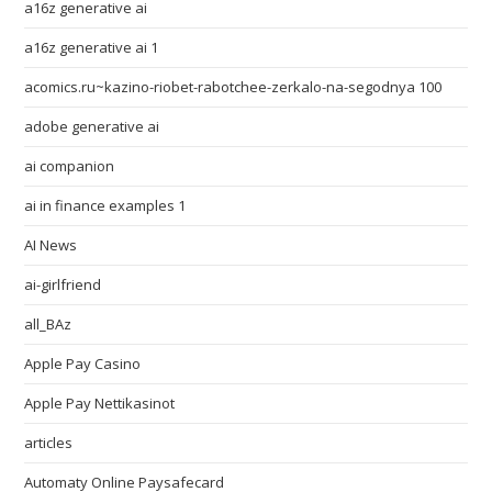
a16z generative ai
a16z generative ai 1
acomics.ru~kazino-riobet-rabotchee-zerkalo-na-segodnya 100
adobe generative ai
ai companion
ai in finance examples 1
AI News
ai-girlfriend
all_BAz
Apple Pay Casino
Apple Pay Nettikasinot
articles
Automaty Online Paysafecard