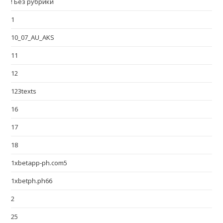
! Без рубрики
1
10_07_AU_AKS
11
12
123texts
16
17
18
1xbetapp-ph.com5
1xbetph.ph66
2
25