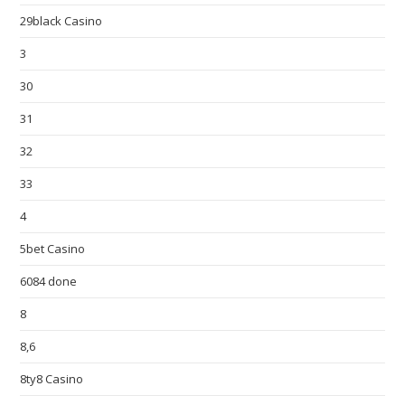
29black Casino
3
30
31
32
33
4
5bet Casino
6084 done
8
8,6
8ty8 Casino