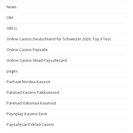
News
OM
OM cc
Online Casino Deutschland für Schweizer 2026: Top 3 Test
Online Casino Paysafe
Online Casino Vklad Paysafecard
pages
Parhaat Nordea Kasinot
Parimad Kasiino Pakkumised
Parimad Välismaa Kasiinod
Paynplay Kasiino Eesti
Paysafecard Vklad Casino