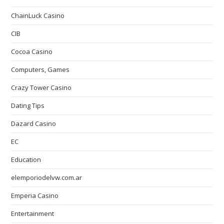
ChainLuck Casino
CIB
Cocoa Casino
Computers, Games
Crazy Tower Сasino
Dating Tips
Dazard Casino
EC
Education
elemporiodelvw.com.ar
Emperia Casino
Entertainment