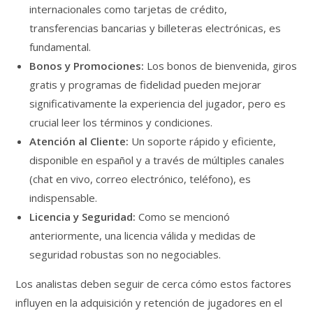
internacionales como tarjetas de crédito,
transferencias bancarias y billeteras electrónicas, es
fundamental.
Bonos y Promociones:
Los bonos de bienvenida, giros
gratis y programas de fidelidad pueden mejorar
significativamente la experiencia del jugador, pero es
crucial leer los términos y condiciones.
Atención al Cliente:
Un soporte rápido y eficiente,
disponible en español y a través de múltiples canales
(chat en vivo, correo electrónico, teléfono), es
indispensable.
Licencia y Seguridad:
Como se mencionó
anteriormente, una licencia válida y medidas de
seguridad robustas son no negociables.
Los analistas deben seguir de cerca cómo estos factores
influyen en la adquisición y retención de jugadores en el