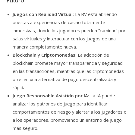
Futuro
Juegos con Realidad Virtual:
La RV está abriendo
puertas a experiencias de casino totalmente
inmersivas, donde los jugadores pueden “caminar” por
salas virtuales y interactuar con los juegos de una
manera completamente nueva.
Blockchain y Criptomonedas:
La adopción de
blockchain promete mayor transparencia y seguridad
en las transacciones, mientras que las criptomonedas
ofrecen una alternativa de pago descentralizada y
rápida.
Juego Responsable Asistido por IA:
La IA puede
analizar los patrones de juego para identificar
comportamientos de riesgo y alertar a los jugadores o
a los operadores, promoviendo un entorno de juego
más seguro.