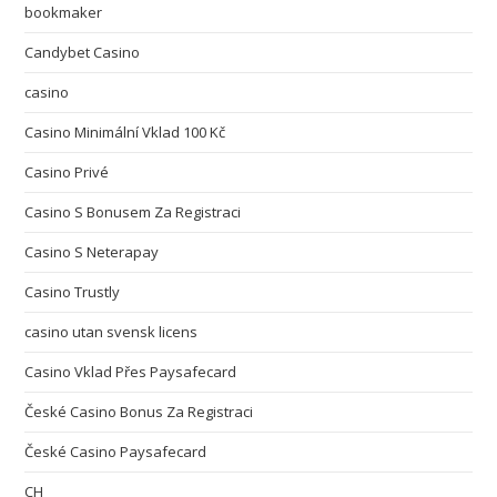
bookmaker
Candybet Casino
casino
Casino Minimální Vklad 100 Kč
Casino Privé
Casino S Bonusem Za Registraci
Casino S Neterapay
Casino Trustly
casino utan svensk licens
Casino Vklad Přes Paysafecard
České Casino Bonus Za Registraci
České Casino Paysafecard
CH