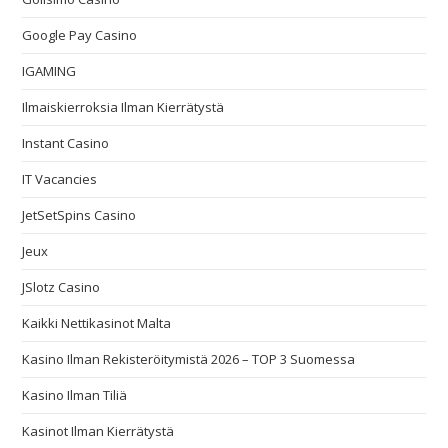
Google Pay Casino
IGAMING
Ilmaiskierroksia Ilman Kierrätystä
Instant Casino
IT Vacancies
JetSetSpins Casino
Jeux
JSlotz Casino
Kaikki Nettikasinot Malta
Kasino Ilman Rekisteröitymistä 2026 – TOP 3 Suomessa
Kasino Ilman Tiliä
Kasinot Ilman Kierrätystä