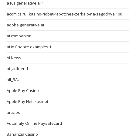
a16z generative ai 1
acomics.ru~kazino-riobet-rabotchee-zerkalo-na-segodnya 100
adobe generative ai
ai companion
ai in finance examples 1
AI News
ai-girlfriend
all_BAz
Apple Pay Casino
Apple Pay Nettikasinot
articles
Automaty Online Paysafecard
Bananzia Casino