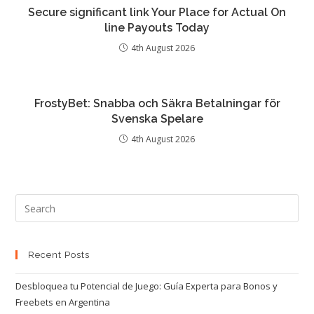
Secure significant link Your Place for Actual On
line Payouts Today
4th August 2026
FrostyBet: Snabba och Säkra Betalningar för
Svenska Spelare
4th August 2026
Recent Posts
Desbloquea tu Potencial de Juego: Guía Experta para Bonos y
Freebets en Argentina