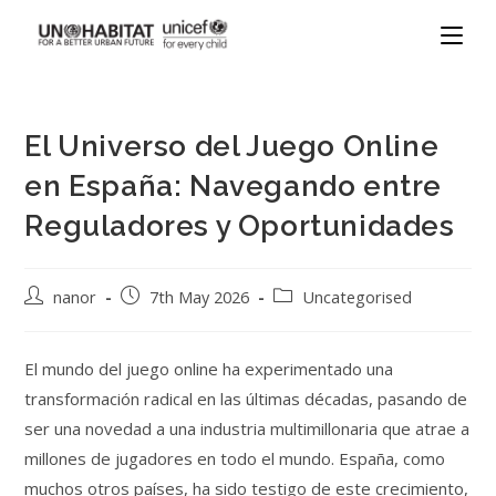
El Universo del Juego Online
en España: Navegando entre
Reguladores y Oportunidades
nanor
7th May 2026
Uncategorised
El mundo del juego online ha experimentado una
transformación radical en las últimas décadas, pasando de
ser una novedad a una industria multimillonaria que atrae a
millones de jugadores en todo el mundo. España, como
muchos otros países, ha sido testigo de este crecimiento,