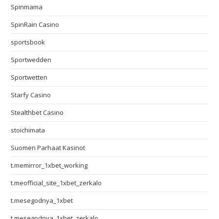
Spinmama
SpinRain Casino
sportsbook
Sportwedden
Sportwetten
Starfy Casino
Stealthbet Casino
stoichimata
Suomen Parhaat Kasinot
t.memirror_1xbet_working
t.meofficial_site_1xbet_zerkalo
t.mesegodnya_1xbet
t.mesegodnya_1xbet_zerkalo