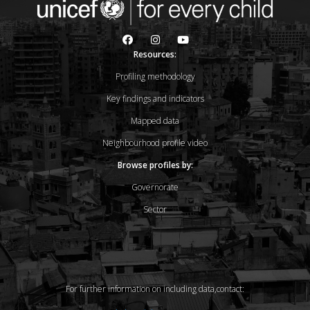
Resources:
Profiling methodology
Key findings and indicators
Mapped data
Neighbourhood profile video
Browse profiles by:
Governorate
Sector
For further information on including data,contact: