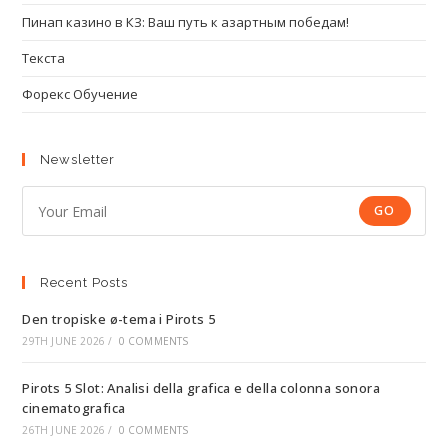
Пинап казино в КЗ: Ваш путь к азартным победам!
Текста
Форекс Обучение
Newsletter
GO
Recent Posts
Den tropiske ø-tema i Pirots 5
29TH JUNE 2026
/
0 COMMENTS
Pirots 5 Slot: Analisi della grafica e della colonna sonora
cinematografica
26TH JUNE 2026
/
0 COMMENTS