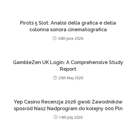
Pirots 5 Slot: Analisi della grafica e della
colonna sonora cinematografica
26th June 2026
GambleZen UK Login: A Comprehensive Study
Report
20th May 2026
Yep Casino Recenzja 2026 gwoli Zawodników
spośród Nasz Nadprogram do kolejny 000 Pln
14th July 2026