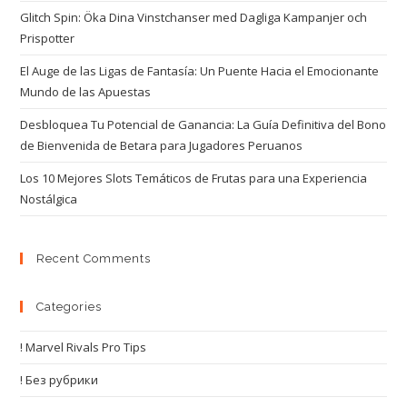
Glitch Spin: Öka Dina Vinstchanser med Dagliga Kampanjer och
Prispotter
El Auge de las Ligas de Fantasía: Un Puente Hacia el Emocionante
Mundo de las Apuestas
Desbloquea Tu Potencial de Ganancia: La Guía Definitiva del Bono
de Bienvenida de Betara para Jugadores Peruanos
Los 10 Mejores Slots Temáticos de Frutas para una Experiencia
Nostálgica
Recent Comments
Categories
! Marvel Rivals Pro Tips
! Без рубрики