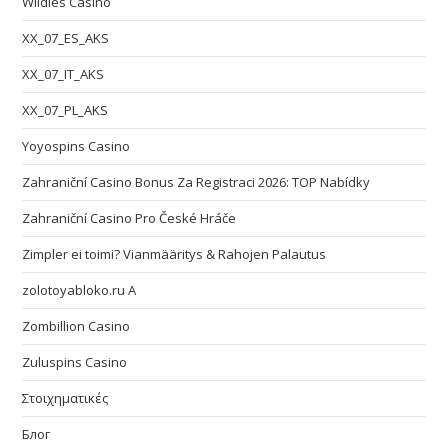
Wildies Casino
XX_07_ES_AKS
XX_07_IT_AKS
XX_07_PL_AKS
Yoyospins Casino
Zahraniční Casino Bonus Za Registraci 2026: TOP Nabídky
Zahraniční Casino Pro České Hráče
Zimpler ei toimi? Vianmääritys & Rahojen Palautus
zolotoyabloko.ru A
Zombillion Casino
Zuluspins Casino
Στοιχηματικές
Блог