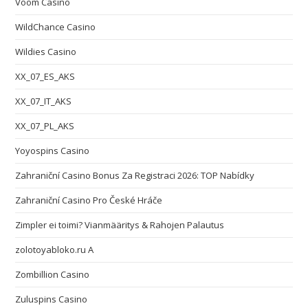
Voom Casino
WildChance Casino
Wildies Casino
XX_07_ES_AKS
XX_07_IT_AKS
XX_07_PL_AKS
Yoyospins Casino
Zahraniční Casino Bonus Za Registraci 2026: TOP Nabídky
Zahraniční Casino Pro České Hráče
Zimpler ei toimi? Vianmääritys & Rahojen Palautus
zolotoyabloko.ru A
Zombillion Casino
Zuluspins Casino