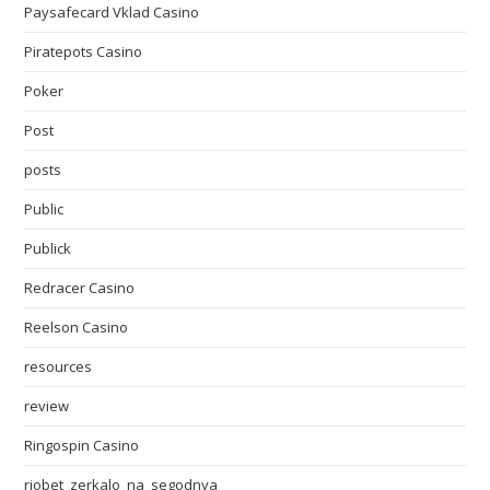
Paysafecard Vklad Casino
Piratepots Casino
Poker
Post
posts
Public
Publick
Redracer Casino
Reelson Casino
resources
review
Ringospin Casino
riobet_zerkalo_na_segodnya