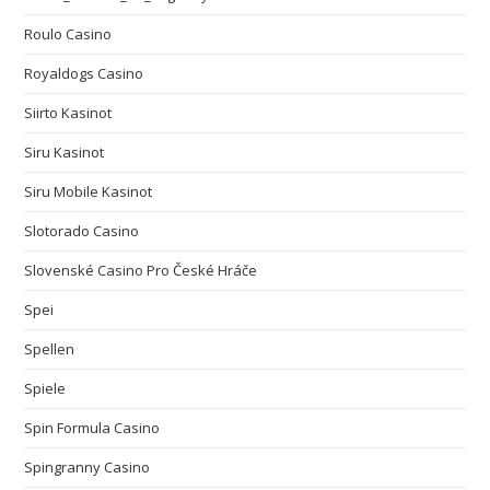
Roulo Casino
Royaldogs Casino
Siirto Kasinot
Siru Kasinot
Siru Mobile Kasinot
Slotorado Casino
Slovenské Casino Pro České Hráče
Spei
Spellen
Spiele
Spin Formula Casino
Spingranny Casino