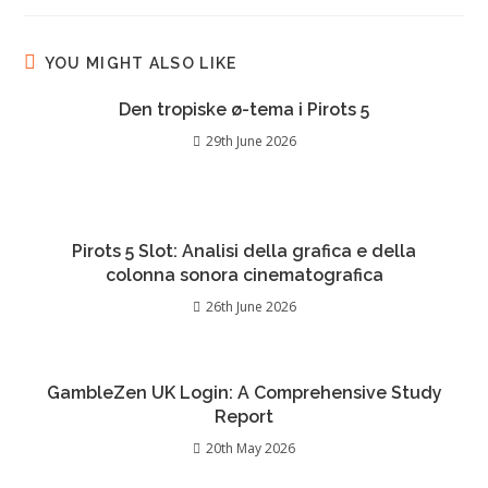
YOU MIGHT ALSO LIKE
Den tropiske ø-tema i Pirots 5
29th June 2026
Pirots 5 Slot: Analisi della grafica e della
colonna sonora cinematografica
26th June 2026
GambleZen UK Login: A Comprehensive Study
Report
20th May 2026