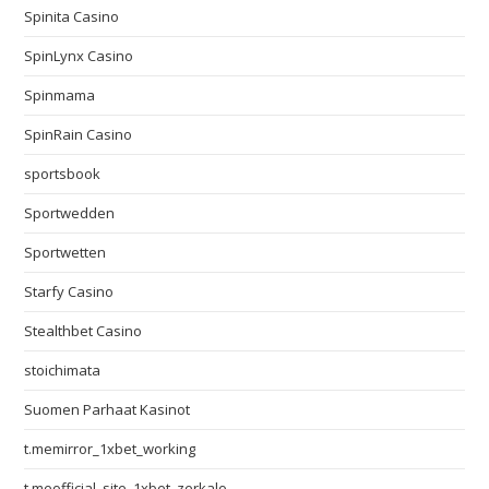
Spinita Casino
SpinLynx Casino
Spinmama
SpinRain Casino
sportsbook
Sportwedden
Sportwetten
Starfy Casino
Stealthbet Casino
stoichimata
Suomen Parhaat Kasinot
t.memirror_1xbet_working
t.meofficial_site_1xbet_zerkalo