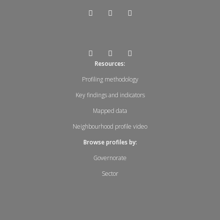
Resources:
Profiling methodology
Key findings and indicators
Mapped data
Neighbourhood profile video
Browse profiles by:
Governorate
Sector