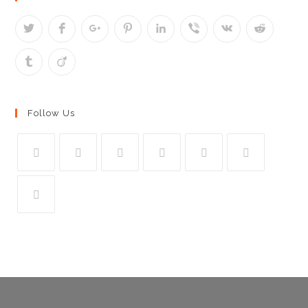
Follow Us