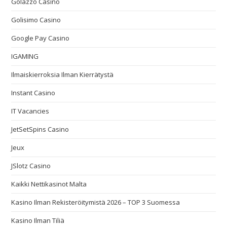
Golazzo Casino
Golisimo Casino
Google Pay Casino
IGAMING
Ilmaiskierroksia Ilman Kierrätystä
Instant Casino
IT Vacancies
JetSetSpins Casino
Jeux
JSlotz Casino
Kaikki Nettikasinot Malta
Kasino Ilman Rekisteröitymistä 2026 – TOP 3 Suomessa
Kasino Ilman Tiliä