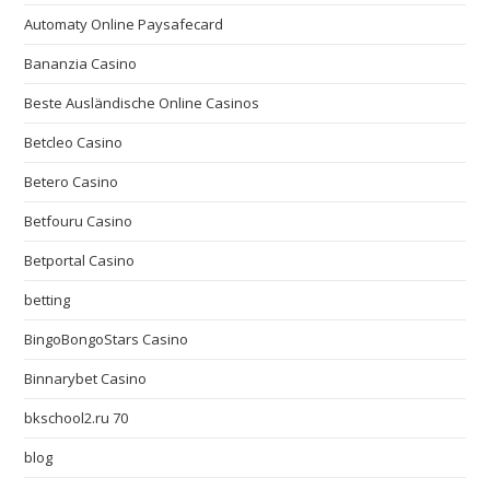
Automaty Online Paysafecard
Bananzia Casino
Beste Ausländische Online Casinos
Betcleo Casino
Betero Casino
Betfouru Casino
Betportal Casino
betting
BingoBongoStars Casino
Binnarybet Casino
bkschool2.ru 70
blog