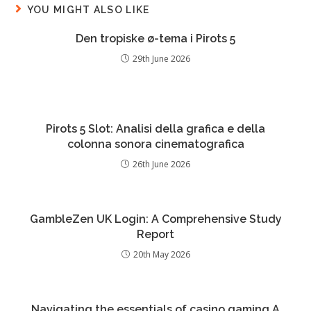
YOU MIGHT ALSO LIKE
Den tropiske ø-tema i Pirots 5
29th June 2026
Pirots 5 Slot: Analisi della grafica e della
colonna sonora cinematografica
26th June 2026
GambleZen UK Login: A Comprehensive Study
Report
20th May 2026
Navigating the essentials of casino gaming A