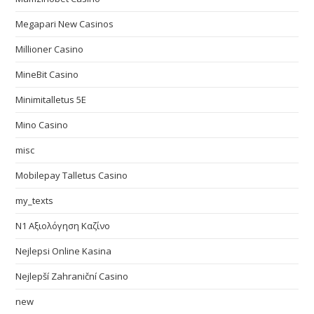
Megapari New Casinos
Millioner Casino
MineBit Casino
Minimitalletus 5E
Mino Casino
misc
Mobilepay Talletus Casino
my_texts
N1 Αξιολόγηση Καζίνο
Nejlepsi Online Kasina
Nejlepší Zahraniční Casino
new