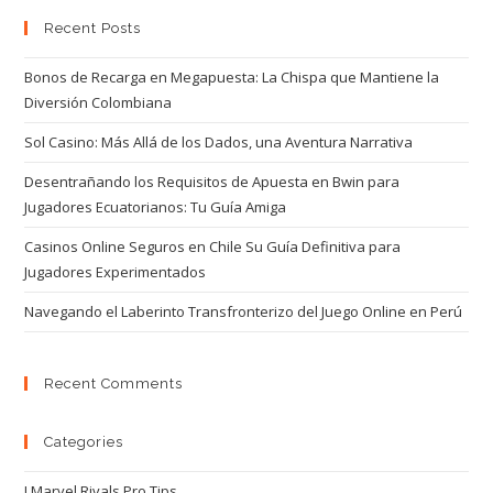
Recent Posts
Bonos de Recarga en Megapuesta: La Chispa que Mantiene la
Diversión Colombiana
Sol Casino: Más Allá de los Dados, una Aventura Narrativa
Desentrañando los Requisitos de Apuesta en Bwin para
Jugadores Ecuatorianos: Tu Guía Amiga
Casinos Online Seguros en Chile Su Guía Definitiva para
Jugadores Experimentados
Navegando el Laberinto Transfronterizo del Juego Online en Perú
Recent Comments
Categories
! Marvel Rivals Pro Tips