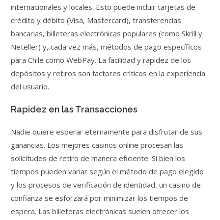
internacionales y locales. Esto puede incluir tarjetas de
crédito y débito (Visa, Mastercard), transferencias
bancarias, billeteras electrónicas populares (como Skrill y
Neteller) y, cada vez más, métodos de pago específicos
para Chile como WebPay. La facilidad y rapidez de los
depósitos y retiros son factores críticos en la experiencia
del usuario.
Rapidez en las Transacciones
Nadie quiere esperar eternamente para disfrutar de sus
ganancias. Los mejores casinos online procesan las
solicitudes de retiro de manera eficiente. Si bien los
tiempos pueden variar según el método de pago elegido
y los procesos de verificación de identidad, un casino de
confianza se esforzará por minimizar los tiempos de
espera. Las billeteras electrónicas suelen ofrecer los