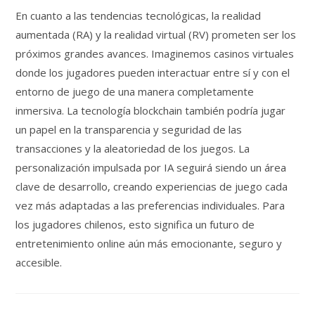
En cuanto a las tendencias tecnológicas, la realidad
aumentada (RA) y la realidad virtual (RV) prometen ser los
próximos grandes avances. Imaginemos casinos virtuales
donde los jugadores pueden interactuar entre sí y con el
entorno de juego de una manera completamente
inmersiva. La tecnología blockchain también podría jugar
un papel en la transparencia y seguridad de las
transacciones y la aleatoriedad de los juegos. La
personalización impulsada por IA seguirá siendo un área
clave de desarrollo, creando experiencias de juego cada
vez más adaptadas a las preferencias individuales. Para
los jugadores chilenos, esto significa un futuro de
entretenimiento online aún más emocionante, seguro y
accesible.