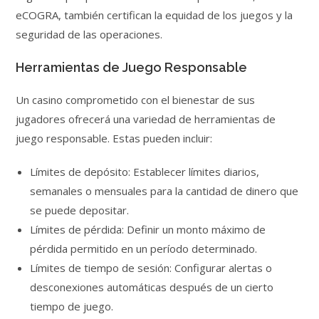
eCOGRA, también certifican la equidad de los juegos y la
seguridad de las operaciones.
Herramientas de Juego Responsable
Un casino comprometido con el bienestar de sus
jugadores ofrecerá una variedad de herramientas de
juego responsable. Estas pueden incluir:
Límites de depósito: Establecer límites diarios,
semanales o mensuales para la cantidad de dinero que
se puede depositar.
Límites de pérdida: Definir un monto máximo de
pérdida permitido en un período determinado.
Límites de tiempo de sesión: Configurar alertas o
desconexiones automáticas después de un cierto
tiempo de juego.