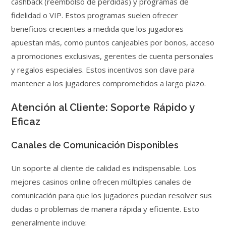
cashback (reembolso de pérdidas) y programas de
fidelidad o VIP. Estos programas suelen ofrecer
beneficios crecientes a medida que los jugadores
apuestan más, como puntos canjeables por bonos, acceso
a promociones exclusivas, gerentes de cuenta personales
y regalos especiales. Estos incentivos son clave para
mantener a los jugadores comprometidos a largo plazo.
Atención al Cliente: Soporte Rápido y
Eficaz
Canales de Comunicación Disponibles
Un soporte al cliente de calidad es indispensable. Los
mejores casinos online ofrecen múltiples canales de
comunicación para que los jugadores puedan resolver sus
dudas o problemas de manera rápida y eficiente. Esto
generalmente incluye: