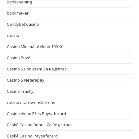
Bookkeeping
bookmaker
Candybet Casino
casino
Casino Minimální Vklad 100 Kč
Casino Privé
Casino S Bonusem Za Registraci
Casino S Neterapay
Casino Trustly
casino utan svensk licens
Casino Vklad Přes Paysafecard
České Casino Bonus Za Registraci
České Casino Paysafecard