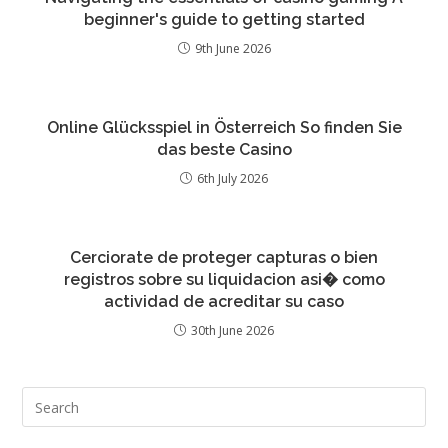
beginner's guide to getting started
9th June 2026
Online Glücksspiel in Österreich So finden Sie
das beste Casino
6th July 2026
Cerciorate de proteger capturas o bien
registros sobre su liquidacion asi� como
actividad de acreditar su caso
30th June 2026