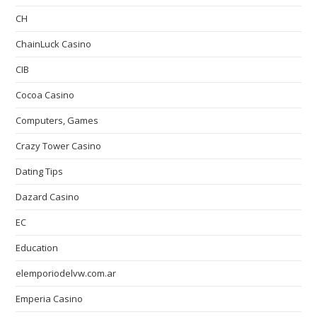
CH
ChainLuck Casino
CIB
Cocoa Casino
Computers, Games
Crazy Tower Сasino
Dating Tips
Dazard Casino
EC
Education
elemporiodelvw.com.ar
Emperia Casino