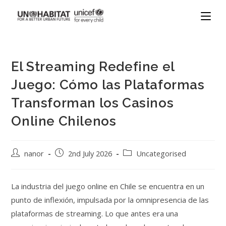
El Streaming Redefine el
Juego: Cómo las Plataformas
Transforman los Casinos
Online Chilenos
nanor
2nd July 2026
Uncategorised
La industria del juego online en Chile se encuentra en un
punto de inflexión, impulsada por la omnipresencia de las
plataformas de streaming. Lo que antes era una