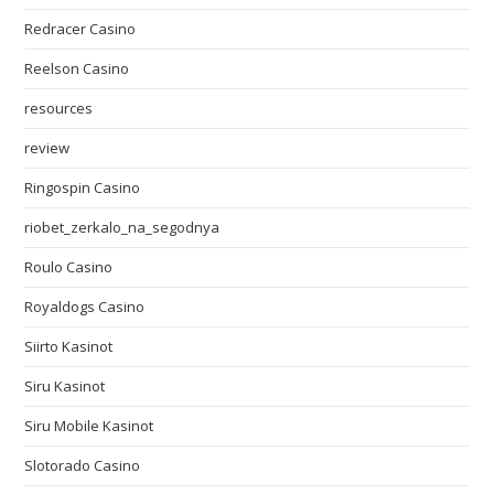
Redracer Casino
Reelson Casino
resources
review
Ringospin Casino
riobet_zerkalo_na_segodnya
Roulo Casino
Royaldogs Casino
Siirto Kasinot
Siru Kasinot
Siru Mobile Kasinot
Slotorado Casino