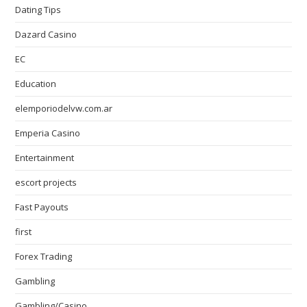
Dating Tips
Dazard Casino
EC
Education
elemporiodelvw.com.ar
Emperia Casino
Entertainment
escort projects
Fast Payouts
first
Forex Trading
Gambling
Gambling/Casino