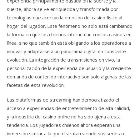
experiencia principalmente basada en la suerte y la
suerte, ahora se ve enriquecida y transformada por
tecnologías que acercan la emoción del casino físico al
hogar del jugador. Este fenómeno no solo está cambiando
la forma en que los chilenos interactúan con los casinos en
línea, sino que también está obligando a los operadores a
innovar y adaptarse a un panorama digital en constante
evolución. La integración de transmisiones en vivo, la
personalización de la experiencia de usuario y la creciente
demanda de contenido interactivo son solo algunas de las
facetas de esta revolución.
Las plataformas de streaming han democratizado el
acceso a experiencias de entretenimiento de alta calidad,
y la industria del casino online no ha sido ajena a esta
tendencia. Los jugadores chilenos ahora esperan una
inmersión similar a la que disfrutan viendo sus series o