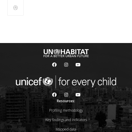
Resources:
Profiling methodology
Key findings and indicators
Mapped data