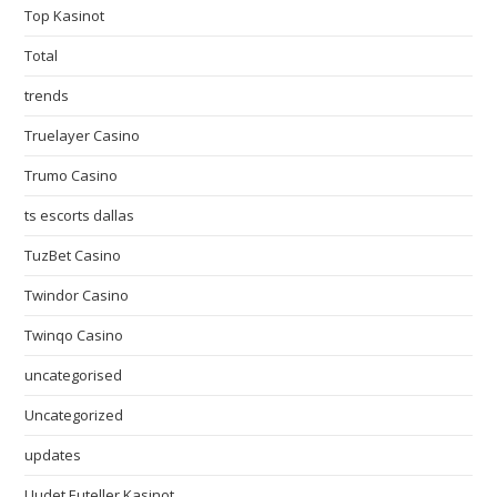
Top Kasinot
Total
trends
Truelayer Casino
Trumo Casino
ts escorts dallas
TuzBet Casino
Twindor Casino
Twinqo Casino
uncategorised
Uncategorized
updates
Uudet Euteller Kasinot