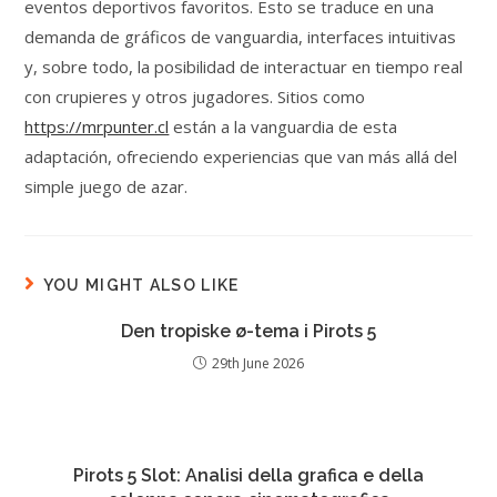
eventos deportivos favoritos. Esto se traduce en una
demanda de gráficos de vanguardia, interfaces intuitivas
y, sobre todo, la posibilidad de interactuar en tiempo real
con crupieres y otros jugadores. Sitios como
https://mrpunter.cl
están a la vanguardia de esta
adaptación, ofreciendo experiencias que van más allá del
simple juego de azar.
YOU MIGHT ALSO LIKE
Den tropiske ø-tema i Pirots 5
29th June 2026
Pirots 5 Slot: Analisi della grafica e della