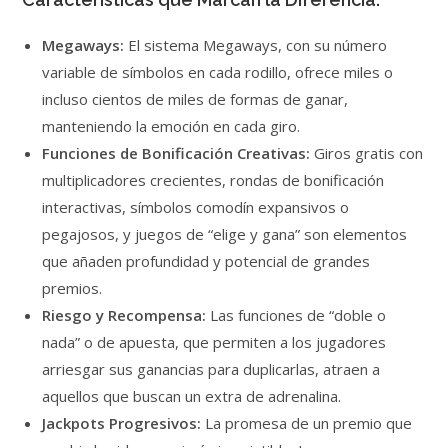
Megaways:
El sistema Megaways, con su número
variable de símbolos en cada rodillo, ofrece miles o
incluso cientos de miles de formas de ganar,
manteniendo la emoción en cada giro.
Funciones de Bonificación Creativas:
Giros gratis con
multiplicadores crecientes, rondas de bonificación
interactivas, símbolos comodín expansivos o
pegajosos, y juegos de “elige y gana” son elementos
que añaden profundidad y potencial de grandes
premios.
Riesgo y Recompensa:
Las funciones de “doble o
nada” o de apuesta, que permiten a los jugadores
arriesgar sus ganancias para duplicarlas, atraen a
aquellos que buscan un extra de adrenalina.
Jackpots Progresivos:
La promesa de un premio que