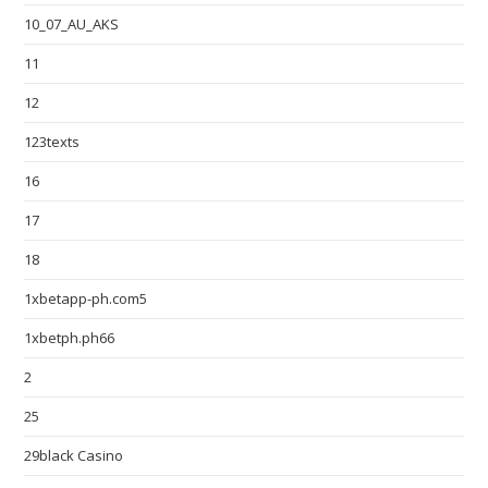
10_07_AU_AKS
11
12
123texts
16
17
18
1xbetapp-ph.com5
1xbetph.ph66
2
25
29black Casino