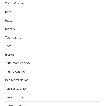
Tesor Casino
test
texts
textslp
Top Kasinot
Total
trends
Truelayer Casino
Trumo Casino
ts escorts dallas
TuzBet Casino
Twindor Casino
Twinqo Casino