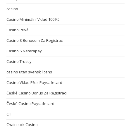
casino
Casino Minimální Vklad 100 Kč
Casino Privé
Casino S Bonusem Za Registraci
Casino S Neterapay
Casino Trustly
casino utan svensk licens
Casino Vklad Přes Paysafecard
České Casino Bonus Za Registraci
České Casino Paysafecard
CH
ChainLuck Casino