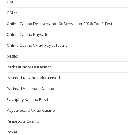
OM
OM cc
Online Casino Deutschland für Schweizer 2026: Top 3 Test
Online Casino Paysafe
Online Casino Vklad Paysafecard
pages
Parhaat Nordea Kasinot
Parimad Kasiino Pakkumised
Parimad Välismaa Kasiinod
Paynplay Kasiino Eesti
Paysafecard Vklad Casino
Piratepots Casino
Poker