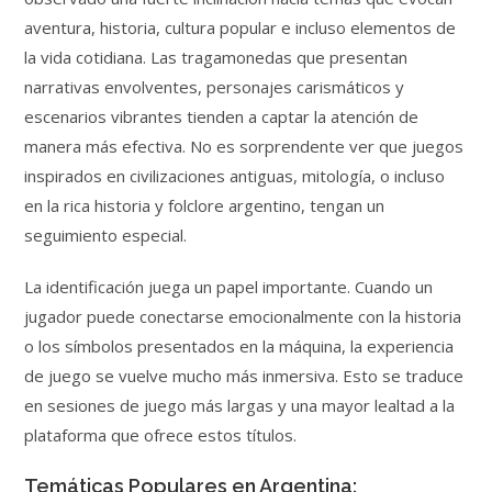
aventura, historia, cultura popular e incluso elementos de
la vida cotidiana. Las tragamonedas que presentan
narrativas envolventes, personajes carismáticos y
escenarios vibrantes tienden a captar la atención de
manera más efectiva. No es sorprendente ver que juegos
inspirados en civilizaciones antiguas, mitología, o incluso
en la rica historia y folclore argentino, tengan un
seguimiento especial.
La identificación juega un papel importante. Cuando un
jugador puede conectarse emocionalmente con la historia
o los símbolos presentados en la máquina, la experiencia
de juego se vuelve mucho más inmersiva. Esto se traduce
en sesiones de juego más largas y una mayor lealtad a la
plataforma que ofrece estos títulos.
Temáticas Populares en Argentina: