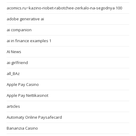
acomics.ru~kazino-riobet-rabotchee-zerkalo-na-segodnya 100
adobe generative ai
ai companion
ai in finance examples 1
AI News
ai-girlfriend
all_BAz
Apple Pay Casino
Apple Pay Nettikasinot
articles
Automaty Online Paysafecard
Bananzia Casino