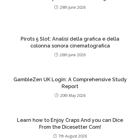
29th June 2026
Pirots 5 Slot: Analisi della grafica e della
colonna sonora cinematografica
26th June 2026
GambleZen UK Login: A Comprehensive Study
Report
20th May 2026
Learn how to Enjoy Craps And you can Dice
From the Dicesetter Com!
7th August 2026