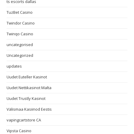
ts escorts dallas
TuzBet Casino
Twindor Casino
Twinqo Casino
uncategorised
Uncategorized
updates
Uudet Euteller Kasinot
Uudet Nettikasinot Malta
Uudet Trustly Kasinot
Välismaa Kasiinod Eestis
vapingcartstore CA
Vipsta Casino