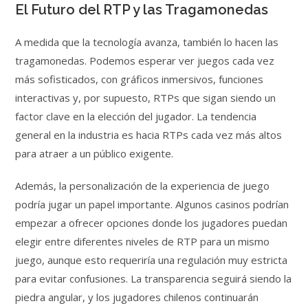
El Futuro del RTP y las Tragamonedas
A medida que la tecnología avanza, también lo hacen las
tragamonedas. Podemos esperar ver juegos cada vez
más sofisticados, con gráficos inmersivos, funciones
interactivas y, por supuesto, RTPs que sigan siendo un
factor clave en la elección del jugador. La tendencia
general en la industria es hacia RTPs cada vez más altos
para atraer a un público exigente.
Además, la personalización de la experiencia de juego
podría jugar un papel importante. Algunos casinos podrían
empezar a ofrecer opciones donde los jugadores puedan
elegir entre diferentes niveles de RTP para un mismo
juego, aunque esto requeriría una regulación muy estricta
para evitar confusiones. La transparencia seguirá siendo la
piedra angular, y los jugadores chilenos continuarán