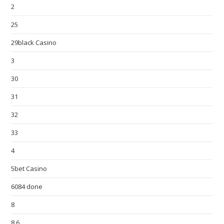
2
25
29black Casino
3
30
31
32
33
4
5bet Casino
6084 done
8
8,6