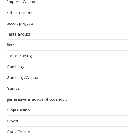
Emperia Casino
Entertainment
escort projects
Fast Payouts
first
Forex Trading
Gambling
Gambling/Casino
Games
generative ai adobe photoshop 3
Ginja Casino
Giochi
Godz Casino