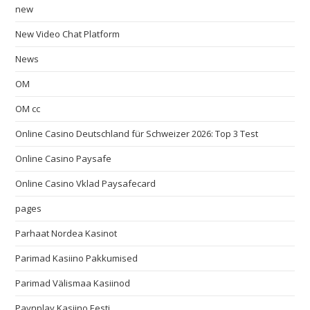
new
New Video Chat Platform
News
OM
OM cc
Online Casino Deutschland für Schweizer 2026: Top 3 Test
Online Casino Paysafe
Online Casino Vklad Paysafecard
pages
Parhaat Nordea Kasinot
Parimad Kasiino Pakkumised
Parimad Välismaa Kasiinod
Paynplay Kasiino Eesti