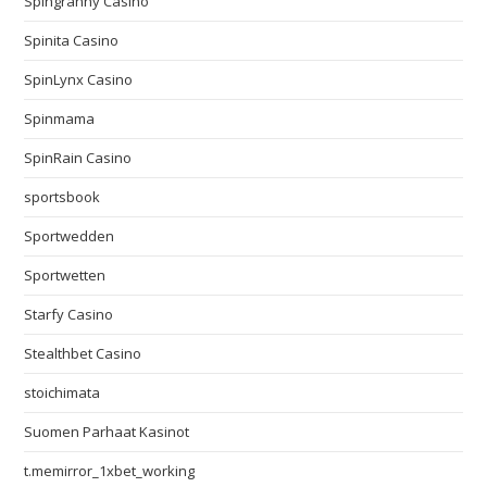
Spingranny Casino
Spinita Casino
SpinLynx Casino
Spinmama
SpinRain Casino
sportsbook
Sportwedden
Sportwetten
Starfy Casino
Stealthbet Casino
stoichimata
Suomen Parhaat Kasinot
t.memirror_1xbet_working