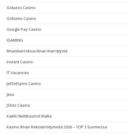
Golazzo Casino
Golisimo Casino
Google Pay Casino
IGAMING
Ilmaiskierroksia Ilman Kierrätystä
Instant Casino
IT Vacancies
JetSetSpins Casino
Jeux
JSlotz Casino
Kaikki Nettikasinot Malta
Kasino Ilman Rekisteröitymistä 2026 – TOP 3 Suomessa