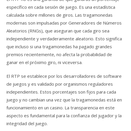
específico en cada sesión de juego. Es una estadística
calculada sobre millones de giros. Las tragamonedas
modernas son impulsadas por Generadores de Números
Aleatorios (RNGs), que aseguran que cada giro sea
independiente y verdaderamente aleatorio. Esto significa
que incluso si una tragamonedas ha pagado grandes
premios recientemente, no afecta la probabilidad de
ganar en el próximo giro, ni viceversa.
El RTP se establece por los desarrolladores de software
de juegos y es validado por organismos reguladores
independientes. Estos porcentajes son fijos para cada
juego y no cambian una vez que la tragamonedas está en
funcionamiento en un casino. La transparencia en este
aspecto es fundamental para la confianza del jugador y la
integridad del juego.