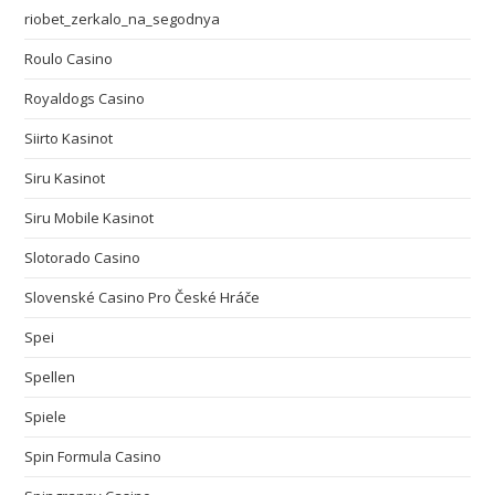
riobet_zerkalo_na_segodnya
Roulo Casino
Royaldogs Casino
Siirto Kasinot
Siru Kasinot
Siru Mobile Kasinot
Slotorado Casino
Slovenské Casino Pro České Hráče
Spei
Spellen
Spiele
Spin Formula Casino