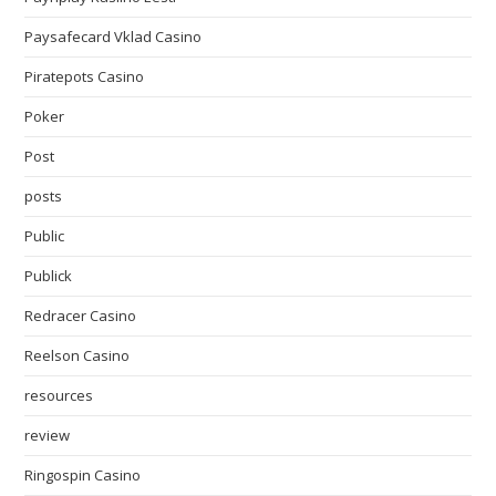
Paysafecard Vklad Casino
Piratepots Casino
Poker
Post
posts
Public
Publick
Redracer Casino
Reelson Casino
resources
review
Ringospin Casino