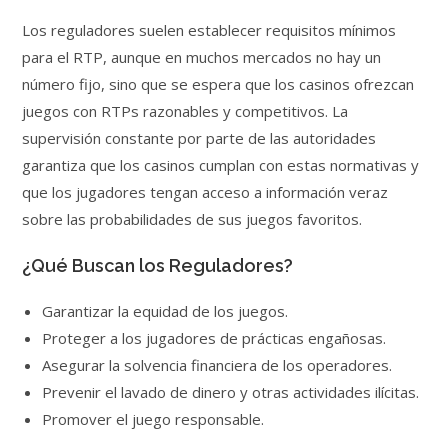
Los reguladores suelen establecer requisitos mínimos
para el RTP, aunque en muchos mercados no hay un
número fijo, sino que se espera que los casinos ofrezcan
juegos con RTPs razonables y competitivos. La
supervisión constante por parte de las autoridades
garantiza que los casinos cumplan con estas normativas y
que los jugadores tengan acceso a información veraz
sobre las probabilidades de sus juegos favoritos.
¿Qué Buscan los Reguladores?
Garantizar la equidad de los juegos.
Proteger a los jugadores de prácticas engañosas.
Asegurar la solvencia financiera de los operadores.
Prevenir el lavado de dinero y otras actividades ilícitas.
Promover el juego responsable.