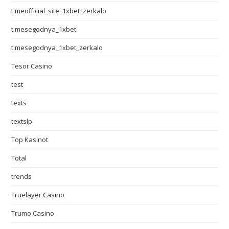
t.meofficial_site_1xbet_zerkalo
t.mesegodnya_1xbet
t.mesegodnya_1xbet_zerkalo
Tesor Casino
test
texts
textslp
Top Kasinot
Total
trends
Truelayer Casino
Trumo Casino